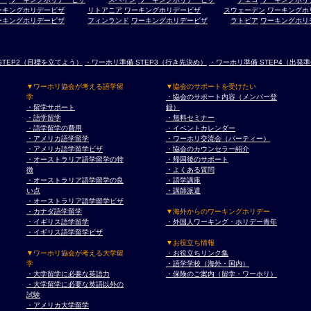
ーキングホリデービザ
リトアニア
ワーキングホリデービザ
スウェーデン
ワーキングホ
ーキングホリデービザ
フィンランド
ワーキングホリデービザ
ラトビア
ワーキングホリ
STEP2（目標を立てよう）
・ワーホリ準備 STEP3（行き先決め）
・ワーホリ準備 STEP4（出発
▼ワーホリ協会が考える語学留
▼協会のサポートを受けたい
学
・協会のサポート内容（メンバー登
・留学サポート
録）
・語学留学
・無料セミナー
・語学留学の費用
・イベントカレンダー
・アメリカ語学留学
・ワーホリ交流会（パーティー）
・アメリカ語学留学ビザ
・協会のカウンセラー紹介
・オーストラリア語学留学の特
・帰国後のサポート
徴
・よくある質問
・オーストラリア語学留学の良
・語学講座
い点
・講師派遣
・オーストラリア語学留学ビザ
・カナダ語学留学
▼海外からのワーキングホリデー
・イギリス語学留学
・外国人ワーキング・ホリデー青年
・イギリス語学留学ビザ
▼お役立ち情報
▼ワーホリ協会が考える大学留
・お役立ちリンク集
学
・語学学校（海外・国内）
・大学留学に必要な英語力
・保険のご案内（留学・ワーホリ）
・大学留学に必要な英語以外の
試験
・アメリカ大学留学