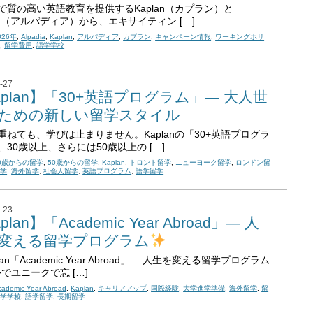
で質の高い英語教育を提供するKaplan（カプラン）と
dia（アルパディア）から、エキサイティン […]
026年
,
Alpadia
,
Kaplan
,
アルパディア
,
カプラン
,
キャンペーン情報
,
ワーキングホリ
学
,
留学費用
,
語学学校
-27
aplan】「30+英語プログラム」― 大人世
ための新しい留学スタイル
重ねても、学びは止まりません。Kaplanの「30+英語プログラ
、30歳以上、さらには50歳以上の […]
0歳からの留学
,
50歳からの留学
,
Kaplan
,
トロント留学
,
ニューヨーク留学
,
ロンドン留
留学
,
海外留学
,
社会人留学
,
英語プログラム
,
語学留学
-23
plan】「Academic Year Abroad」― 人
変える留学プログラム
lan「Academic Year Abroad」― 人生を変える留学プログラム
でユニークで忘 […]
cademic Year Abroad
,
Kaplan
,
キャリアアップ
,
国際経験
,
大学進学準備
,
海外留学
,
留
語学学校
,
語学留学
,
長期留学