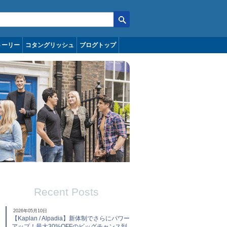
トーリー
コタングリッシュ
ブログトップ
Recent Posts
2026年05月10日
【Kaplan / Alpadia】新体制でさらにパワー
アップ！最大30%OFFのビッグチャンス到