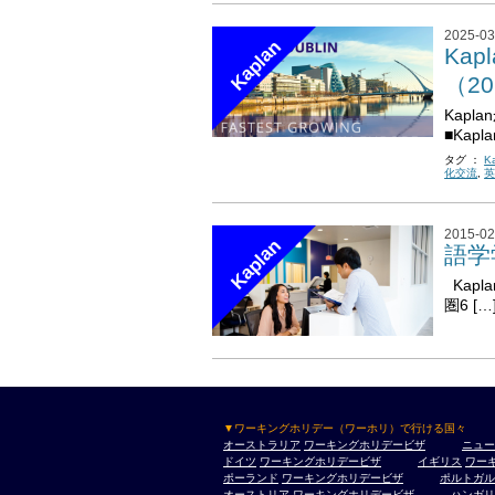
2025-03
Kaplan
Kapl
（2
Kap
■Kapla
タグ ：
K
化交流
,
2015-02
Kaplan
語学
Kapl
圏6 […
▼ワーキングホリデー（ワーホリ）で行ける国々
オーストラリア
ワーキングホリデービザ
ニュー
ドイツ
ワーキングホリデービザ
イギリス
ワー
ポーランド
ワーキングホリデービザ
ポルトガル
オーストリア
ワーキングホリデービザ
ハンガリ