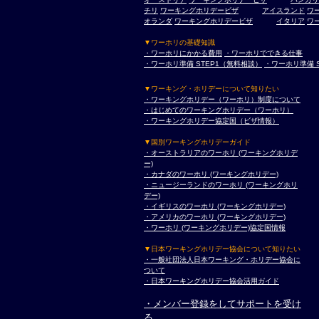
チリ
ワーキングホリデービザ
アイスランド
ワ
オランダ
ワーキングホリデービザ
イタリア
ワ
▼ワーホリの基礎知識
・ワーホリにかかる費用
・ワーホリでできる仕事
・ワーホリ準備 STEP1（無料相談）
・ワーホリ準備 
▼ワーキング・ホリデーについて知りたい
・ワーキングホリデー（ワーホリ）制度について
・はじめてのワーキングホリデー（ワーホリ）
・ワーキングホリデー協定国（ビザ情報）
▼国別ワーキングホリデーガイド
・オーストラリアのワーホリ (ワーキングホリデ
ー)
・カナダのワーホリ (ワーキングホリデー)
・ニュージーランドのワーホリ (ワーキングホリ
デー)
・イギリスのワーホリ (ワーキングホリデー)
・アメリカのワーホリ (ワーキングホリデー)
・ワーホリ (ワーキングホリデー)協定国情報
▼日本ワーキングホリデー協会について知りたい
・一般社団法人日本ワーキング・ホリデー協会に
ついて
・日本ワーキングホリデー協会活用ガイド
・メンバー登録をしてサポートを受け
る