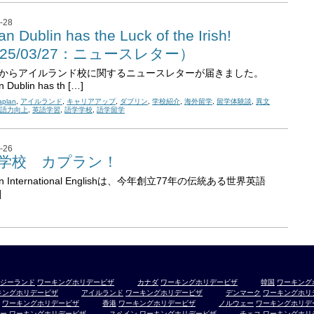
-28
an Dublin has the Luck of the Irish!
025/03/27：ニュースレター）
lanからアイルランド校に関するニュースレターが届きました。
n Dublin has th […]
aplan
,
アイルランド
,
キャリアアップ
,
ダブリン
,
学校紹介
,
海外留学
,
留学体験談
,
異文
英語力向上
,
英語学習
,
語学学校
,
語学留学
-26
学校 カプラン！
an International Englishは、今年創立77年の伝統ある世界英語
]
ジーランド
ワーキングホリデービザ
カナダ
ワーキングホリデービザ
韓国
ワーキング
キングホリデービザ
アイルランド
ワーキングホリデービザ
デンマーク
ワーキングホリ
ワーキングホリデービザ
香港
ワーキングホリデービザ
ノルウェー
ワーキングホリデ
ー
ワーキングホリデービザ
スペイン
ワーキングホリデービザ
チェコ
ワーキングホリ