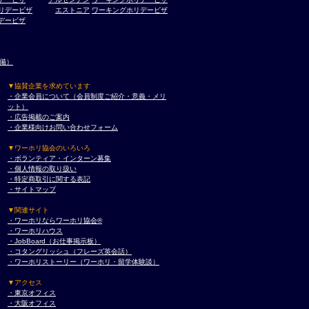
リデービザ
エストニア
ワーキングホリデービザ
デービザ
準備）
▼協賛企業を求めています
・企業会員について（会員制度ご紹介・意義・メリ
ット）
・広告掲載のご案内
・企業様向けお問い合わせフォーム
▼ワーホリ協会のいろいろ
・ボランティア・インターン募集
・個人情報の取り扱い
・特定商取引に関する表記
・サイトマップ
▼関連サイト
・ワーホリならワーホリ協会®︎
・ワーホリハウス
・JobBoard（お仕事掲示板）
・コタングリッシュ（フレーズ英会話）
・ワーホリストーリー（ワーホリ・留学体験談）
▼アクセス
・東京オフィス
・大阪オフィス