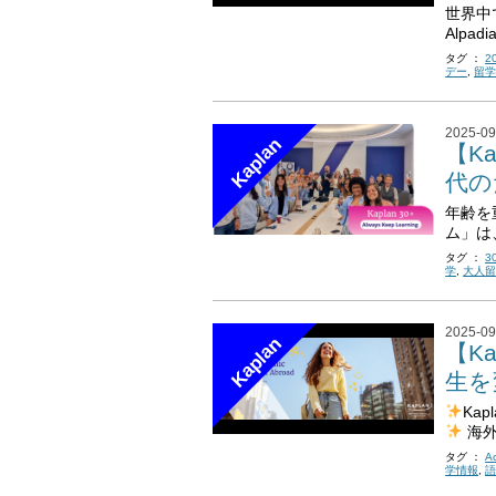
世界中
Alpa
タグ ：
2
デー
,
留
2025-09
Kaplan
【K
代の
年齢を
ム」は
タグ ：
3
学
,
大人
2025-09
Kaplan
【Ka
生を
Kap
海外
タグ ：
A
学情報
,