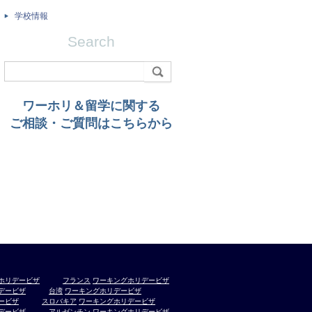
学校情報
Search
ワーホリ＆留学に関する
ご相談・ご質問はこちらから
ホリデービザ
フランス
ワーキングホリデービザ
デービザ
台湾
ワーキングホリデービザ
ービザ
スロバキア
ワーキングホリデービザ
デービザ
アルゼンチン
ワーキングホリデービザ