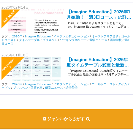
2026年02月14日
【Imagine Education】2026年1
AUS NEWS
月始動！「週3日コース」の詳細
アップデートと最新アクティビ
以前、2026年1月よりスタートとお伝えし
た、Imagine Education（イマジン・エデュケ
ティ情報
ーション） […]
タグ ：
2026年
/
Imagine Education
/
イマジンエデュケーション
/
オーストラリア留学
/
ゴール
ドコースト
/
タイムテーブル
/
ブリスベン
/
ワーキングホリデー
/
留学ニュース
/
語学学校
/
週3
日コース
2026年01月18日
【Imagine Education】2026年
n
e
s
s
y
d
n
e
度タイムテーブル変更と最新の
w
y
国籍比率（1月アップデート）
【Imagine Education】2026年度タイムテー
ブル変更と最新の国籍比率（1月アップデー
ト） オー […]
タグ ：
2026年
/
Imagine Education
/
イマジンエデュケーション
/
ゴールドコースト
/
タイムテ
ーブル
/
ブリスベン
/
国籍比率
/
留学ニュース
/
語学留学
ジャンルからさがす