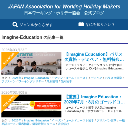
日本ワーキング・ホリデー協会 公式ブログ
なにを知りたい？
ジャンルからさがす
Imagine-Education
の記事一覧
2026年03月23日
【Imagine Education】バリス
AUS NEWS
タ資格・デミペア・無料特典ク
ラス！オーストラリア生活を充
オーストラリア・クイーンズランド州で幅広
いコースを提供しているImagine Educationよ
実させる3つの最新プログラム
り、留学生の […]
タグ ：
2026年
/
Imagine Education
/
イマジン
/
ゴールドコースト
/
デミペア
/
バリスタ留学
/
ブリスベン
/
ワーキングホリデー
/
最新情報
/
節約留学
2026年03月09日
【重要】Imagine Education：
AUS NEWS
2026年7月・8月のゴールドコー
スト校「午前クラス」満席のお
ゴールドコースト留学で人気のImagine
Educationより、サウスポート・セントラル校
知らせ
の一般英語コース […]
タグ ：
2026年
/
Imagine Education
/
イマジン
/
ゴールドコースト留学
/
ブリスベン留学
/
一般
英語コース
/
満席情報
/
留学最新ニュース
/
語学学校