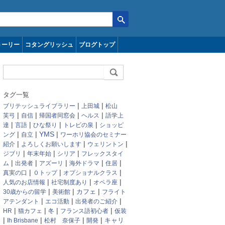
トーリー
コタングリッシュ
ブログトップ
タグ一覧
|
|
ブリテッシュライブラリー
上田城
松山
|
|
|
|
芙弓
自信
帰国者同窓会
ヘルス
語学上
|
|
|
|
達
言語
ひな祭り
トレビの泉
ショッピ
|
|
YMS
|
ング
自立
ワーホリ協会のセミナー
|
|
|
紹介
よろしくお願いします
ウェリントン
|
|
|
ジブリ
年末年始
シリア
フレックスタイ
|
|
|
|
|
ム
出発者
アズーリ
海外ドラマ
住居
|
|
|
真実の口
０トップ
オプショナルクラス
|
|
|
人気のお店情報
社宅制度あり
オペラ座
|
|
|
カフェ
30歳からの留学
美術館
フライト
|
|
|
アテンダント
エコ活動
出発者のご紹介
|
|
|
|
HR
猫カフェ
冬
フランス語初心者
仮装
|
|
|
|
キャリ
Ih Brisbane
松村 奈保子
開発