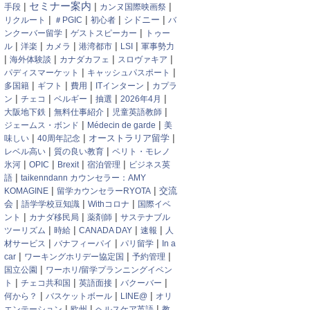
セミナー案内
|
|
|
手段
カンヌ国際映画祭
|
|
|
|
リクルート
＃PGIC
初心者
シドニー
バ
|
|
ンクーバー留学
ゲストスピーカー
トゥー
|
|
|
|
|
ル
洋楽
カメラ
港湾都市
LSI
軍事勢力
|
|
|
|
海外体験談
カナダカフェ
スロヴァキア
|
|
パディスマーケット
キャッシュパスポート
|
|
|
|
多国籍
ギフト
費用
ITインターン
カプラ
|
|
|
|
|
ン
チェコ
ベルギー
抽選
2026年4月
|
|
|
大阪地下鉄
無料仕事紹介
児童英語教師
|
|
ジェームス・ボンド
Médecin de garde
美
|
|
|
オーストラリア留学
味しい
40周年記念
|
|
レベル高い
質の良い教育
ペリト・モレノ
|
|
|
|
氷河
OPIC
Brexit
宿泊管理
ビジネス英
|
語
taikenndann カウンセラー：AMY
|
|
交流
KOMAGINE
留学カウンセラーRYOTA
|
|
|
会
語学学校豆知識
Withコロナ
国際イベ
|
|
|
ント
カナダ移民局
薬剤師
サステナブル
|
|
|
|
ツーリズム
時給
CANADA DAY
速報
人
|
|
|
材サービス
バナフィーパイ
パリ留学
In a
|
|
|
car
ワーキングホリデー協定国
予約管理
|
国立公園
ワーホリ/留学プランニングイベン
|
|
|
|
ト
チェコ共和国
英語面接
バクーバー
|
|
|
何から？
バスケットボール
LINE@
オリ
|
|
|
エンテーション
欧州
ヘルスケア英語
教