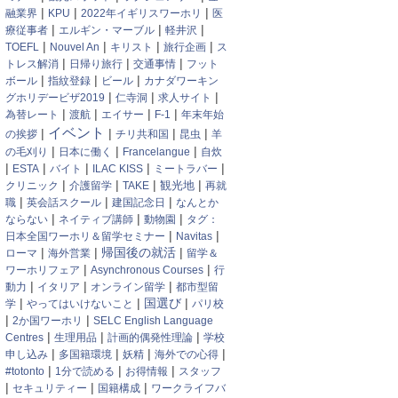
|
|
|
融業界
KPU
2022年イギリスワーホリ
医
|
|
|
療従事者
エルギン・マーブル
軽井沢
|
|
|
|
TOEFL
Nouvel An
キリスト
旅行企画
ス
|
|
|
トレス解消
日帰り旅行
交通事情
フット
|
|
|
ボール
指紋登録
ビール
カナダワーキン
|
|
|
グホリデービザ2019
仁寺洞
求人サイト
|
|
|
|
為替レート
渡航
エイサー
F-1
年末年始
イベント
|
|
|
|
の挨拶
チリ共和国
昆虫
羊
|
|
|
の毛刈り
日本に働く
Francelangue
自炊
|
|
|
|
|
ESTA
バイト
ILAC KISS
ミートラバー
|
|
|
|
観光地
クリニック
介護留学
TAKE
再就
|
|
|
職
英会話スクール
建国記念日
なんとか
|
|
|
ならない
ネイティブ講師
動物園
タグ：
|
|
日本全国ワーホリ＆留学セミナー
Navitas
|
|
|
帰国後の就活
ローマ
海外営業
留学＆
|
|
ワーホリフェア
Asynchronous Courses
行
|
|
|
動力
イタリア
オンライン留学
都市型留
|
|
国選び
|
学
やってはいけないこと
パリ校
|
|
2か国ワーホリ
SELC English Language
|
|
|
Centres
生理用品
計画的偶発性理論
学校
|
|
|
|
申し込み
多国籍環境
妖精
海外での心得
|
|
|
#totonto
1分で読める
お得情報
スタッフ
|
|
|
セキュリティー
国籍構成
ワークライフバ