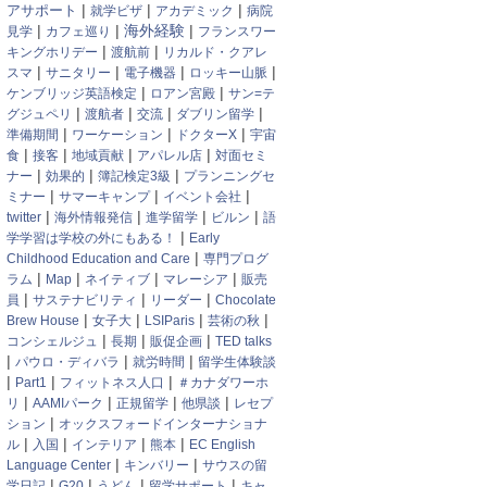
|
|
|
アサポート
就学ビザ
アカデミック
病院
|
|
海外経験
|
見学
カフェ巡り
フランスワー
|
|
キングホリデー
渡航前
リカルド・クアレ
|
|
|
|
スマ
サニタリー
電子機器
ロッキー山脈
|
|
ケンブリッジ英語検定
ロアン宮殿
サン=テ
|
|
|
|
グジュペリ
渡航者
交流
ダブリン留学
|
|
|
準備期間
ワーケーション
ドクターX
宇宙
|
|
|
|
食
接客
地域貢献
アパレル店
対面セミ
|
|
|
ナー
効果的
簿記検定3級
プランニングセ
|
|
|
ミナー
サマーキャンプ
イベント会社
|
|
|
|
twitter
海外情報発信
進学留学
ビルン
語
|
学学習は学校の外にもある！
Early
|
Childhood Education and Care
専門プログ
|
|
|
|
ラム
Map
ネイティブ
マレーシア
販売
|
|
|
員
サステナビリティ
リーダー
Chocolate
|
|
|
|
Brew House
女子大
LSIParis
芸術の秋
|
|
|
コンシェルジュ
長期
販促企画
TED talks
|
|
|
パウロ・ディバラ
就労時間
留学生体験談
|
|
|
Part1
フィットネス人口
＃カナダワーホ
|
|
|
|
リ
AAMIパーク
正規留学
他県談
レセプ
|
ション
オックスフォードインターナショナ
|
|
|
|
ル
入国
インテリア
熊本
EC English
|
|
Language Center
キンバリー
サウスの留
|
|
|
|
学日記
G20
うどん
留学サポート
キャ