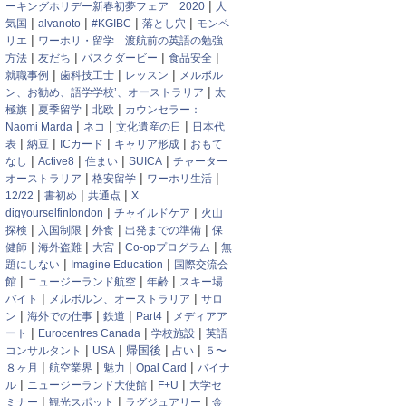
|
ーキングホリデー新春初夢フェア 2020
人
|
|
|
|
気国
alvanoto
#KGIBC
落とし穴
モンペ
|
リエ
ワーホリ・留学 渡航前の英語の勉強
|
|
|
|
方法
友だち
バスクダービー
食品安全
|
|
|
就職事例
歯科技工士
レッスン
メルボル
|
ン、お勧め、語学学校’、オーストラリア
太
|
|
|
極旗
夏季留学
北欧
カウンセラー：
|
|
|
Naomi Marda
ネコ
文化遺産の日
日本代
|
|
|
|
表
納豆
ICカード
キャリア形成
おもて
|
|
|
|
なし
Active8
住まい
SUICA
チャーター
|
|
|
オーストラリア
格安留学
ワーホリ生活
|
|
|
12/22
書初め
共通点
X
|
|
digyourselfinlondon
チャイルドケア
火山
|
|
|
|
探検
入国制限
外食
出発までの準備
保
|
|
|
|
健師
海外盗難
大宮
Co-opプログラム
無
|
|
題にしない
Imagine Education
国際交流会
|
|
|
館
ニュージーランド航空
年齢
スキー場
|
|
バイト
メルボルン、オーストラリア
サロ
|
|
|
|
ン
海外での仕事
鉄道
Part4
メディアア
|
|
|
ート
Eurocentres Canada
学校施設
英語
|
|
|
|
帰国後
コンサルタント
USA
占い
５〜
|
|
|
|
８ヶ月
航空業界
魅力
Opal Card
バイナ
|
|
|
ル
ニュージーランド大使館
F+U
大学セ
|
|
|
ミナー
観光スポット
ラグジュアリー
金