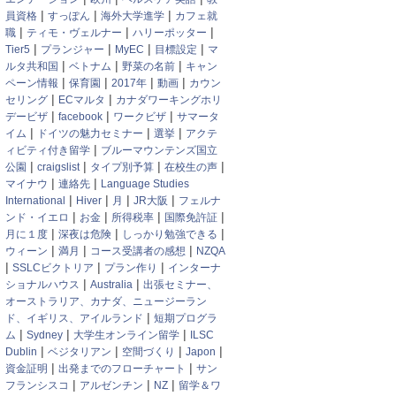
|
|
|
員資格
すっぽん
海外大学進学
カフェ就
|
|
|
職
ティモ・ヴェルナー
ハリーポッター
|
|
|
|
Tier5
プランジャー
MyEC
目標設定
マ
|
|
|
ルタ共和国
ベトナム
野菜の名前
キャン
|
|
|
|
ペーン情報
保育園
2017年
動画
カウン
|
|
セリング
ECマルタ
カナダワーキングホリ
|
|
|
デービザ
facebook
ワークビザ
サマータ
|
|
|
イム
ドイツの魅力セミナー
選挙
アクテ
|
ィビティ付き留学
ブルーマウンテンズ国立
|
|
|
|
公園
craigslist
タイプ別予算
在校生の声
|
|
マイナウ
連絡先
Language Studies
|
|
|
|
International
Hiver
月
JR大阪
フェルナ
|
|
|
|
ンド・イエロ
お金
所得税率
国際免許証
|
|
|
月に１度
深夜は危険
しっかり勉強できる
|
|
|
ウィーン
満月
コース受講者の感想
NZQA
|
|
|
SSLCビクトリア
プラン作り
インターナ
|
|
ショナルハウス
Australia
出張セミナー、
オーストラリア、カナダ、ニュージーラン
|
ド、イギリス、アイルランド
短期プログラ
|
|
|
ム
Sydney
大学生オンライン留学
ILSC
|
|
|
|
Dublin
ベジタリアン
空間づくり
Japon
|
|
資金証明
出発までのフローチャート
サン
|
|
|
フランシスコ
アルゼンチン
NZ
留学＆ワ