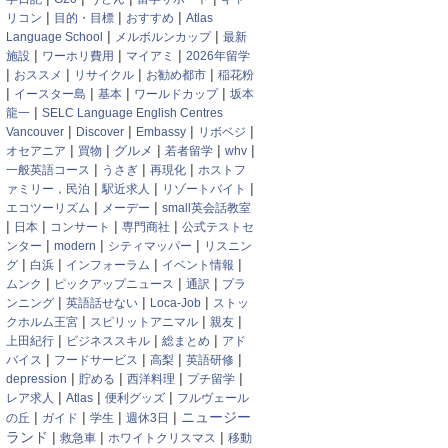
|
|
|
リコン
目的・目標
おすすめ
Atlas
|
|
Language School
メルボルンカップ
最新
|
|
|
施設
ワーホリ費用
マイアミ
2026年留学
|
|
|
|
おススメ
リサイクル
お勧め都市
稲花粉
|
|
|
|
イースター島
基本
ワールドカップ
坂本
|
龍一
SELC Language English Centres
|
|
|
|
Vancouver
Discover
Embassy
リボベジ
|
|
|
|
|
グルメ
オセアニア
買物
若者留学
whv
|
|
|
一般英語コース
うさぎ
再現化
ホストフ
|
|
|
ァミリー，民泊
駅近求人
リゾートバイト
|
|
エコツーリズム
メーデー
small英会話教室
|
|
|
|
日本
コンサート
専門商社
公式テストセ
|
|
|
ンター
modern
シティマッパー
リスニン
|
|
|
|
グ
白浜
インフォーラム
イベント情報
|
|
|
ムンク
ピックアップニュース
通訳
プラ
|
|
|
ンニング
英語話せない
Loca-Job
ストッ
|
|
|
クホルム王宮
スピリットアニマル
親友
|
|
|
上田紀行
ビジネススキル
総まとめ
アド
|
|
|
|
バイス
フードサービス
高梨
英語研修
|
|
|
|
depression
貯める
西洋料理
プチ留学
|
|
|
レア求人
Atlas
便利グッズ
フルヴェール
|
|
|
|
ニュージー
の丘
ガイド
学生
週休3日
ランド
|
|
|
救急車
ホワイトクリスマス
移動