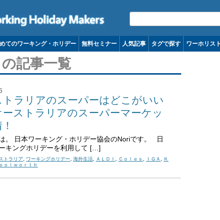
コンテンツへ移動
めてのワーキング・ホリデー
無料セミナー
人気記事
タグで探す
ワーホリス
 の記事一覧
5
ストラリアのスーパーはどこがいい
オーストラリアのスーパーマーケッ
情！
は。 日本ワーキング・ホリデー協会のNoriです。 日
ーキングホリデーを利用して […]
ストラリア
,
ワーキングホリデー
,
海外生活
,
ＡＬＤＩ
,
Ｃｏｌｅｓ
,
ＩＧＡ
,
Ｋ
ｏｏｌｗｏｒｔｈ