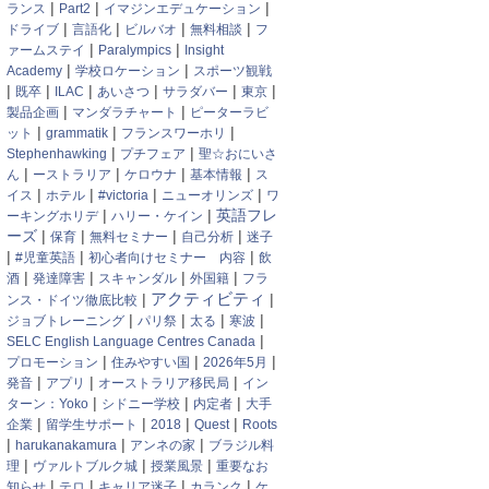
|
|
|
ランス
Part2
イマジンエデュケーション
|
|
|
|
ドライブ
言語化
ビルバオ
無料相談
フ
|
|
ァームステイ
Paralympics
Insight
|
|
Academy
学校ロケーション
スポーツ観戦
|
|
|
|
|
|
既卒
ILAC
あいさつ
サラダバー
東京
|
|
製品企画
マンダラチャート
ピーターラビ
|
|
|
ット
grammatik
フランスワーホリ
|
|
Stephenhawking
プチフェア
聖☆おにいさ
|
|
|
|
ん
ーストラリア
ケロウナ
基本情報
ス
|
|
|
|
イス
ホテル
#victoria
ニューオリンズ
ワ
|
|
英語フレ
ーキングホリデ
ハリー・ケイン
ーズ
|
|
|
|
保育
無料セミナー
自己分析
迷子
|
|
|
#児童英語
初心者向けセミナー 内容
飲
|
|
|
|
酒
発達障害
スキャンダル
外国籍
フラ
|
アクティビティ
|
ンス・ドイツ徹底比較
|
|
|
|
ジョブトレーニング
パリ祭
太る
寒波
|
SELC English Language Centres Canada
|
|
|
プロモーション
住みやすい国
2026年5月
|
|
|
発音
アプリ
オーストラリア移民局
イン
|
|
|
ターン：Yoko
シドニー学校
内定者
大手
|
|
|
|
企業
留学生サポート
2018
Quest
Roots
|
|
|
harukanakamura
アンネの家
ブラジル料
|
|
|
理
ヴァルトブルク城
授業風景
重要なお
|
|
|
|
知らせ
テロ
キャリア迷子
カランク
ケ