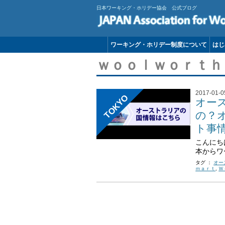
日本ワーキング・ホリデー協会 公式ブログ
ワーキング・ホリデー制度について
はじ
ｗｏｏｌｗｏｒｔｈ
2017-01-0
TOKYO
オー
の？
ト事
こんにち
本からワ
タグ ：
オー
ｍａｒｔ
,
Ｗ