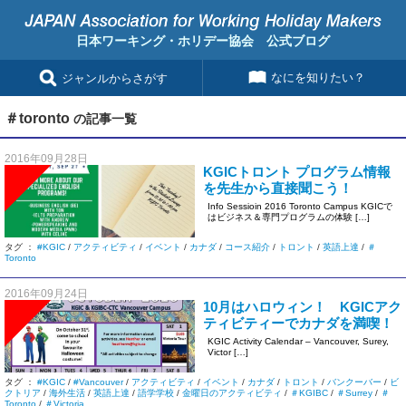
日本ワーキング・ホリデー協会 公式ブログ
なにを知りたい？
ジャンルからさがす
＃toronto
の記事一覧
2016年09月28日
KGICトロント プログラム情報
を先生から直接聞こう！
Info Sessioin 2016 Toronto Campus KGICで
はビジネス＆専門プログラムの体験 […]
タグ ：
#KGIC
/
アクティビティ
/
イベント
/
カナダ
/
コース紹介
/
トロント
/
英語上達
/
＃
Toronto
2016年09月24日
10月はハロウィン！ KGICアク
ティビティーでカナダを満喫！
KGIC Activity Calendar – Vancouver, Surey,
Victor […]
タグ ：
#KGIC
/
#Vancouver
/
アクティビティ
/
イベント
/
カナダ
/
トロント
/
バンクーバー
/
ビ
クトリア
/
海外生活
/
英語上達
/
語学学校
/
金曜日のアクティビティ
/
＃KGIBC
/
＃Surrey
/
＃
Toronto
/
＃Victoria