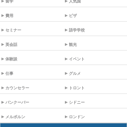
留学
人気国
費用
ビザ
セミナー
語学学校
英会話
観光
体験談
イベント
仕事
グルメ
カウンセラー
トロント
バンクーバー
シドニー
メルボルン
ロンドン