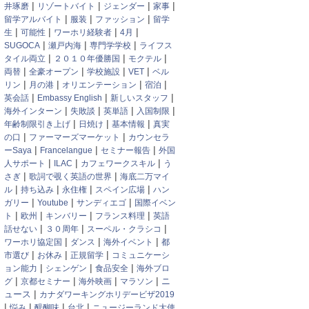
|
|
|
|
井琢磨
リゾートバイト
ジェンダー
家事
|
|
|
留学アルバイト
服装
ファッション
留学
|
|
|
|
生
可能性
ワーホリ経験者
4月
|
|
|
SUGOCA
瀬戸内海
専門学学校
ライフス
|
|
|
タイル両立
２０１０年優勝国
モクテル
|
|
|
|
両替
全豪オープン
学校施設
VET
ベル
|
|
|
|
リン
月の港
オリエンテーション
宿泊
|
|
|
英会話
Embassy English
新しいスタッフ
|
|
|
|
海外インターン
失敗談
英単語
入国制限
|
|
|
年齢制限引き上げ
日焼け
基本情報
真実
|
|
の口
ファーマーズマーケット
カウンセラ
|
|
|
ーSaya
Francelangue
セミナー報告
外国
|
|
|
人サポート
ILAC
カフェワークスキル
う
|
|
さぎ
歌詞で覗く英語の世界
海底二万マイ
|
|
|
|
ル
持ち込み
永住権
スペイン広場
ハン
|
|
|
ガリー
Youtube
サンディエゴ
国際イベン
|
|
|
|
ト
欧州
キンバリー
フランス料理
英語
|
|
|
話せない
３０周年
スーペル・クラシコ
|
|
|
ワーホリ協定国
ダンス
海外イベント
都
|
|
|
市選び
お休み
正規留学
コミュニケーシ
|
|
|
ョン能力
シェンゲン
食品安全
海外ブロ
|
|
|
|
グ
京都セミナー
海外映画
マラソン
ニ
|
ュース
カナダワーキングホリデービザ2019
|
|
|
|
悩み
醍醐味
台北
ニュージーランド大使