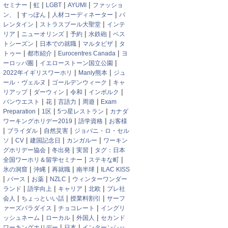
|
|
|
|
セミナー
虹
LGBT
AYUMI
ファッショ
|
|
|
ン、
すっぽん
人材コーディネーター
バ
|
|
レンタイン
ストラスブール大聖堂
インテ
|
|
|
|
リア
ニューオリンズ
予約
水鉄砲
ベス
|
|
|
トシーズン
日本での就職
マルタビザ
タ
|
|
|
トゥー
都市紹介
Eurocentres Canada
ヨ
|
|
ーロッパ圏
イエローストーン国立公園
|
|
2022年イギリスワーホリ
Manly熊本
ジュ
|
|
ール・ヴェルヌ
ゴールデンウィーク
キャ
|
|
|
|
リアップ
ダーウィン
令和
インボルク
|
|
|
|
バンウエスト
花
言語力
周遊
Exam
|
|
|
Preparation
1区
5つ星レストラン
カナダ
|
|
ワーキングホリデー2019
語学資格
お客様
|
|
|
ブライダル
自然災害
ジョバニ・ロ・セル
|
|
|
|
ソ
CV
建国記念日
カンガルー
ワーキン
|
|
|
グホリデー協会
冬出発
実習
タグ：日本
|
|
全国ワーホリ＆留学セミナー
ステキな町
|
|
|
|
氷の洞窟
沖縄
再就職
南半球
ILAC KISS
|
|
|
|
パース
お薬
NZLC
ウィンターワンダー
|
|
|
|
ランド
語学向上
キャリア
北欧
プレ社
|
|
|
会人
ちょっといい話
授業料割引
サーフ
|
|
ァーズパラダイス
チョコレート
イングリ
|
|
|
ッシュネーム
ローカル
外国人
セカンド
|
|
ワーキングホリデー
日本
インターンシッ