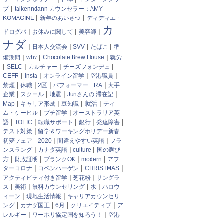
|
プ
taikenndann カウンセラー：AMY
|
|
KOMAGINE
新年のあいさつ
ディディエ・
カ
|
|
|
ドログバ
お休みに関して
美容師
ナダ
|
|
|
|
日本人交流会
SVV
たばこ
準
|
|
|
備期間
whv
Chocolate Brew House
就労
|
|
|
|
SELC
カルチャー
チーズフォンデュ
|
|
|
|
CEFR
Insta
オンライン留学
空港職員
|
|
|
|
|
禁煙
休職
2区
パフォーマー
RA
大手
|
|
|
|
企業
スクール
地震
Junさんの 滞在記
|
|
|
|
就活
Map
キャリア形成
豆知識
ティ
|
|
ム・ケーヒル
プチ留学
オーストラリア英
|
|
|
|
|
語
TOEIC
転職サポート
銀行
発達障害
|
テスト対策
留学＆ワーキングホリデー新春
|
|
初夢フェア 2020
間違えやすい英語
フラ
|
|
|
ンスラング
カナダ英語
culture
国の選び
|
|
|
|
方
財政証明
ブランクOK
modern
アフ
|
|
|
ターコロナ
コペンハーゲン
CHRISTMAS
|
|
アクティビティ付き留学
芝花粉
サングラ
|
|
|
|
ス
美術
無料カウンセリング
水
ハロウ
|
|
ィーン
現地生活情報
キャリアカウンセリ
|
|
|
|
ング
カナダ国王
6月
クリエイティブ
ア
|
|
レルギー
ワーホリ協定国を知ろう！
空港