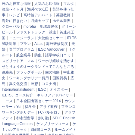
|
|
|
外のお役立ち情報
人気のお店情報
マルタ
|
|
渡航〜４ヶ月
海外での1日
英語を使う仕
|
|
|
|
事
レシピ
高時給アルバイト
英語教師
|
|
|
海外に行きたい
月経カップ
ホテル業界
|
|
|
グローバル
moroha
地球温暖化
グリーン
|
|
|
ビール
ファストトラック
派遣
英連邦王
|
|
国
ニュージーランド大使館セミナー
IELTS
|
|
|
|
試験対策
プラン
Atlas
海外研修制度
夫
|
|
|
婦
専門プログラム
ILSC Vancouver
リク
|
|
|
|
ルート
航空業界
防虫
語学学校口コミ
|
|
スピリットアニマル
ワーホリ経験を活かす
|
せとりょうのオークランドってこんなところ
|
|
|
連絡先
フラッグポール
歯の治療
中山雅
|
|
|
史
ワーキングホリデー費用
国際貿易
広
|
|
|
|
島
異文化交流
瞑想
コロナ禍
|
|
|
Internationalstudent
ILSC
オイスター
|
|
IELTS、コース紹介
キャリアアドバイザー
|
|
ニース
日本全国出張セミナー2014
カウン
|
|
|
セラー：Yui
奨学金
アサド政権
フランス
|
|
ワーキングホリデー
FCバルセロナ
グラフ
|
|
|
ィティ
都市型留学
割り勘
SELC English
|
|
Language Centres
ケンブリッジコース
ケ
|
|
ミカルアタック
3日間コース
ルームメイト