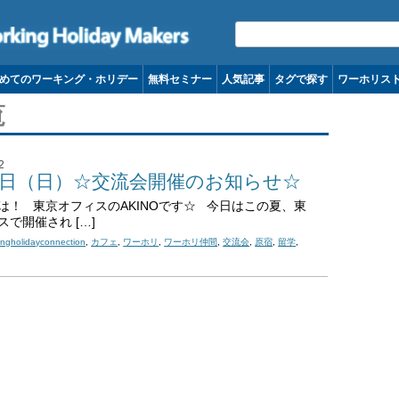
コンテンツへ移動
めてのワーキング・ホリデー
無料セミナー
人気記事
タグで探す
ワーホリス
覧
2
22日（日）☆交流会開催のお知らせ☆
は！ 東京オフィスのAKINOです☆ 今日はこの夏、東
スで開催され […]
ingholidayconnection
,
カフェ
,
ワーホリ
,
ワーホリ仲間
,
交流会
,
原宿
,
留学
,