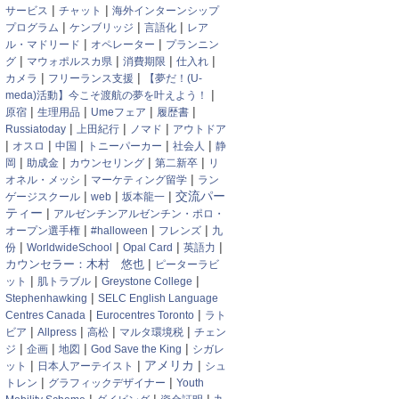
|
|
サービス
チャット
海外インターンシップ
|
|
|
プログラム
ケンブリッジ
言語化
レア
|
|
ル・マドリード
オペレーター
プランニン
|
|
|
|
グ
マウォポルスカ県
消費期限
仕入れ
|
|
カメラ
フリーランス支援
【夢だ！(U-
|
meda)活動】今こそ渡航の夢を叶えよう！
|
|
|
|
原宿
生理用品
Umeフェア
履歴書
|
|
|
Russiatoday
上田紀行
ノマド
アウトドア
|
|
|
|
|
オスロ
中国
トニーパーカー
社会人
静
|
|
|
|
岡
助成金
カウンセリング
第二新卒
リ
|
|
オネル・メッシ
マーケティング留学
ラン
|
|
|
交流パー
ゲージスクール
web
坂本龍一
|
ティー
アルゼンチンアルゼンチン・ポロ・
|
|
|
オープン選手権
#halloween
フレンズ
九
|
|
|
|
份
WorldwideSchool
Opal Card
英語力
|
カウンセラー：木村 悠也
ピーターラビ
|
|
|
ット
肌トラブル
Greystone College
|
Stephenhawking
SELC English Language
|
|
Centres Canada
Eurocentres Toronto
ラト
|
|
|
|
ビア
Allpress
高松
マルタ環境税
チェン
|
|
|
|
ジ
企画
地図
God Save the King
シガレ
|
|
|
アメリカ
ット
日本人アーテイスト
シュ
|
|
トレン
グラフィックデザイナー
Youth