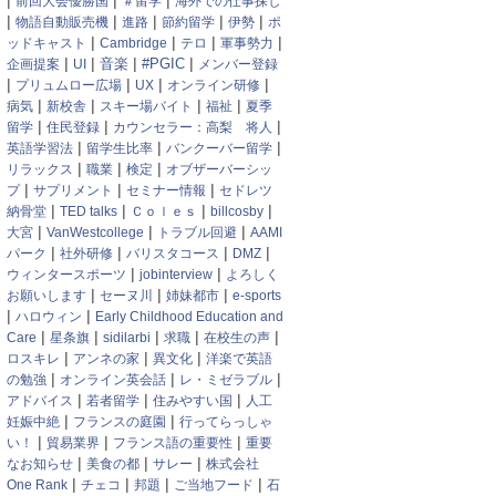
|
|
|
前回大会優勝国
＃留学
海外での仕事探し
|
|
|
|
|
物語自動販売機
進路
節約留学
伊勢
ポ
|
|
|
|
ッドキャスト
Cambridge
テロ
軍事勢力
|
|
|
|
音楽
#PGIC
企画提案
UI
メンバー登録
|
|
|
|
プリュムロー広場
UX
オンライン研修
|
|
|
|
病気
新校舎
スキー場バイト
福祉
夏季
|
|
|
留学
住民登録
カウンセラー：高梨 将人
|
|
|
英語学習法
留学生比率
バンクーバー留学
|
|
|
リラックス
職業
検定
オブザーバーシッ
|
|
|
プ
サプリメント
セミナー情報
セドレツ
|
|
|
|
納骨堂
TED talks
Ｃｏｌｅｓ
billcosby
|
|
|
大宮
VanWestcollege
トラブル回避
AAMI
|
|
|
|
パーク
社外研修
バリスタコース
DMZ
|
|
ウィンタースポーツ
jobinterview
よろしく
|
|
|
お願いします
セーヌ川
姉妹都市
e-sports
|
|
ハロウィン
Early Childhood Education and
|
|
|
|
|
Care
星条旗
sidilarbi
求職
在校生の声
|
|
|
ロスキレ
アンネの家
異文化
洋楽で英語
|
|
|
の勉強
オンライン英会話
レ・ミゼラブル
|
|
|
アドバイス
若者留学
住みやすい国
人工
|
|
妊娠中絶
フランスの庭園
行ってらっしゃ
|
|
|
い！
貿易業界
フランス語の重要性
重要
|
|
|
なお知らせ
美食の都
サレー
株式会社
|
|
|
|
One Rank
チェコ
邦題
ご当地フード
石