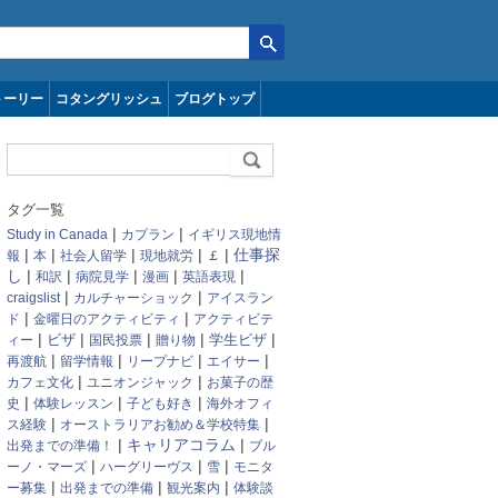
トーリー
コタングリッシュ
ブログトップ
タグ一覧
|
|
Study in Canada
カプラン
イギリス現地情
|
|
|
|
|
仕事探
報
本
社会人留学
現地就労
￡
し
|
|
|
|
|
和訳
病院見学
漫画
英語表現
|
|
craigslist
カルチャーショック
アイスラン
|
|
ド
金曜日のアクティビティ
アクティビテ
|
|
|
|
|
ィー
ビザ
国民投票
贈り物
学生ビザ
|
|
|
|
再渡航
留学情報
リープナビ
エイサー
|
|
カフェ文化
ユニオンジャック
お菓子の歴
|
|
|
史
体験レッスン
子ども好き
海外オフィ
|
|
ス経験
オーストラリアお勧め＆学校特集
|
キャリアコラム
|
出発までの準備！
ブル
|
|
|
ーノ・マーズ
ハーグリーヴス
雪
モニタ
|
|
|
ー募集
出発までの準備
観光案内
体験談