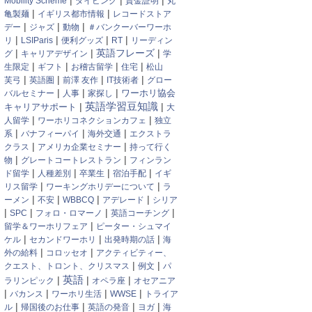
|
|
|
Mobility Scheme
ダイビング
資金証明
丸
|
|
亀製麺
イギリス都市情報
レコードストア
|
|
|
デー
ジャズ
動物
＃バンクーバーワーホ
|
|
|
|
リ
LSIParis
便利グッズ
RT
リーディン
|
|
英語フレーズ
|
グ
キャリアデザイン
学
|
|
|
|
生限定
ギフト
お稽古留学
住宅
松山
|
|
|
|
芙弓
英語圏
前澤 友作
IT技術者
グロー
|
|
|
ワーホリ協会
バルセミナー
人事
家探し
|
英語学習豆知識
|
キャリアサポート
大
|
|
人留学
ワーホリコネクションカフェ
独立
|
|
|
系
バナフィーパイ
海外交通
エクストラ
|
|
クラス
アメリカ企業セミナー
持って行く
|
|
物
グレートコートレストラン
フィンラン
|
|
|
|
ド留学
人種差別
卒業生
宿泊手配
イギ
|
|
リス留学
ワーキングホリデーについて
ラ
|
|
|
|
ーメン
不安
WBBCQ
アデレード
シリア
|
|
|
|
SPC
フォロ・ロマーノ
英語コーチング
|
留学＆ワーホリフェア
ピーター・シュマイ
|
|
|
ケル
セカンドワーホリ
出発時期の話
海
|
|
外の給料
コロッセオ
アクティビティー、
|
|
クエスト、トロント、クリスマス
例文
パ
英語
|
|
|
ラリンピック
オペラ座
オセアニア
|
|
|
|
バカンス
ワーホリ生活
WWSE
トライア
|
|
|
|
ル
帰国後のお仕事
英語の発音
ヨガ
海