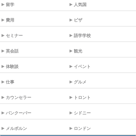
留学
人気国
費用
ビザ
セミナー
語学学校
英会話
観光
体験談
イベント
仕事
グルメ
カウンセラー
トロント
バンクーバー
シドニー
メルボルン
ロンドン