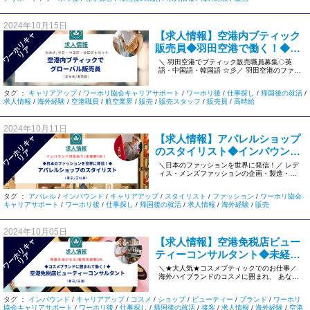
2024年10月15日
【求人情報】空港内ブティック
ワ
ー
リ
キ
ャ
リ
販売員◆羽田空港で働く！◆高
ホ
ア
給＜東京/派遣社員＞#839
＼ 羽田空港でブティック販売職員募集◇英
語・中国語・韓国語 ☆彡／ 羽田空港のファッ
ションブランドのブティック […]
タグ ：
キャリアアップ
/
ワーホリ協会キャリアサポート
/
ワーホリ後
/
仕事探し
/
帰国後の就活
/
求人情報
/
海外経験
/
空港職員
/
航空業界
/
販売
/
販売スタッフ
/
販売員
/
高時給
2024年10月11日
【求人情報】アパレルショップ
ワ
ー
リ
キ
ャ
リ
のスタイリスト◆インバウンド
ホ
ア
対応◆未経験OK＜東京/正社員＞
＼日本のファッションを世界に発信！／ レデ
ィス・メンズファッションの企画・製造・販
#798
売を行っている会社。 国内外 […]
タグ ：
アパレル
/
インバウンド
/
キャリアアップ
/
スタイリスト
/
ファッション
/
ワーホリ協会
キャリアサポート
/
ワーホリ後
/
仕事探し
/
帰国後の就活
/
求人情報
/
海外経験
/
販売
2024年10月05日
【求人情報】空港免税店ビュー
ワ
ー
リ
キ
ャ
リ
ティーコンサルタント◆未経験
ホ
ア
ＯＫ！＜東京＞#752
＼★大人気★コスメブティックでのお仕事／
海外ハイブランドのコスメに囲まれ、 あなた
の語学力とホスピタリティを […]
タグ ：
インバウンド
/
キャリアアップ
/
コスメ
/
ショップ
/
ビューティー
/
ブランド
/
ワーホリ
協会キャリアサポート
/
ワーホリ後
/
仕事探し
/
帰国後の就活
/
接客
/
求人情報
/
海外経験
/
空港