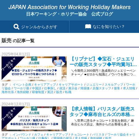
日本ワーキング・ホリデー協会 公式ブログ
なにを知りたい？
ジャンルからさがす
販売
の記事一覧
2025年04月12日
【リプナビ】◆宝石・ジュエリ
ワ
ー
リ
キ
ャ
リ
ーの販売スタッフ◆平均賞与130
ホ
ア
万円★海外販売イベントあり＜
＼今期売上300億円！急成長のジュエリーベン
チャー／ ■ゼロから知識とノウハウを身につけ
正社員/東京＞p213075
られる環境です > […]
タグ ：
イベント企画
/
キャリアアップ
/
キャリアサポート
/
ジュエリー
/
スキルアップ
/
ワーホ
リ協会
/
ワーホリ後
/
中国語
/
仕事探し
/
就活
/
展示会
/
帰国後
/
店舗スタッフ
/
接客
/
求人情報
/
海外出張
/
海外経験
/
研修制度
/
英語
/
販売
/
転職
2024年12月17日
【求人情報】バリスタ／販売ス
ワ
ー
リ
キ
ャ
リ
タッフ◆麻布台ヒルズの本格チ
ホ
ア
ョコレート店◆英語対応＜東京/
＼世界に誇るチョコレート文化を創出／ 麻
布台ヒルズ店は、海外からのお客様も多く来
正社員/アルバイト＞#1076
店！ 英語で接客経験のある方 […]
タグ ：
インバウンド
/
カフェ
/
キャリアアップ
/
チョコレート
/
バリスタ
/
ワーホリ協会キャリ
アサポート
/
ワーホリ後
/
仕事探し
/
帰国後の就活
/
求人情報
/
海外経験
/
販売