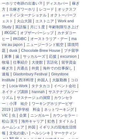
|
|
ーホリで奇跡の出逢い?!
ディスカバー
稼ぎ
|
|
|
方
出稼ぎワーホリ
レコード
オックスフ
|
ォードインターナショナル
オクトーバーフ
|
|
|
ェスト
火山大国
エストニア
Work and
|
|
|
Study
英語脳
月に１度
年齢制限引き上げ
|
|
|
#KGIC
オブザーバーシップ
カナダコー
|
|
|
ヒー
#KGIBC
オーストラリア・デー
ma
|
|
vie au japon
ニュージーランド航空
環境問
|
|
|
題
dusk
Chocolate Brew House
プチ留学
|
|
|
|
|
|
家事
歯
サッカルーズ
応援
excursion
|
|
|
|
牧場
仕事紹介
大使館
言語化
留学資金
|
|
|
|
稼ぎ方
共通点
外貨
海外での仕事探し
|
|
速報
Glastonbury Festival
Greystone
|
|
|
|
Institute
西洋料理
外国人
大阪勤務
コロ
|
|
|
|
ナ
Loca-Work
タテタカコ
イベント会社
|
|
ネイティブ講師
hannah
サステナブルツー
|
|
リズム
サスナージュの洞窟
カウンセラ
|
ー：小澤 祐介
ワーキングホリデービザ
|
|
|
2019
語学学校 料金
ネットワーキング
|
|
|
|
VIC
虫
企業
ニンガルー
カウンセラー：
|
|
|
|
松山 芙弓
海外キャリア
虹色
タイトル
|
|
ルームシェア
外国
イギリスの現地生活情
|
|
|
報
文化の違い
ヘルシンキ
マーケティン