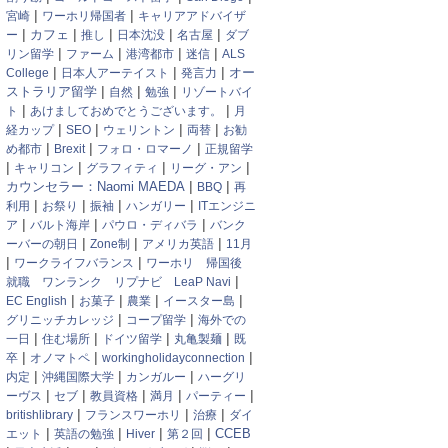
|
|
宮崎
ワーホリ帰国者
キャリアアドバイザ
|
|
|
|
|
カフェ
ー
推し
日本沈没
名古屋
ダブ
|
|
|
|
リン留学
ファーム
港湾都市
迷信
ALS
|
|
|
オー
College
日本人アーテイスト
発言力
|
|
|
ストラリア留学
自然
勉強
リゾートバイ
|
|
ト
あけましておめでとうございます。
月
|
|
|
|
経カップ
SEO
ウェリントン
両替
お勧
|
|
|
め都市
Brexit
フォロ・ロマーノ
正規留学
|
|
|
|
キャリコン
グラフィティ
リーグ・アン
|
|
カウンセラー：Naomi MAEDA
BBQ
再
|
|
|
|
利用
お祭り
振袖
ハンガリー
ITエンジニ
|
|
|
ア
バルト海岸
パウロ・ディバラ
バンク
|
|
|
ーバーの朝日
Zone制
アメリカ英語
11月
|
|
ワークライフバランス
ワーホリ 帰国後
|
就職 ワンランク リプナビ LeaP Navi
|
|
|
|
EC English
お菓子
農業
イースター島
|
|
グリニッチカレッジ
コープ留学
海外での
|
|
|
|
一日
住む場所
ドイツ留学
丸亀製麺
既
|
|
|
卒
オノマトペ
workingholidayconnection
|
|
|
内定
沖縄国際大学
カンガルー
ハーグリ
|
|
|
|
|
ーヴス
セブ
教員資格
満月
パーティー
|
|
|
britishlibrary
フランスワーホリ
治療
ダイ
|
|
|
|
CCEB
エット
英語の勉強
Hiver
第２回