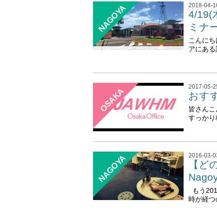
2018-04-1
NAGOYA
4/1
ミナ
こんにち
アにある語学
2017-05-2
OSAKA
おす
皆さんこ
すっかり
2016-03-0
NAGOYA
【ど
Nag
もう201
時が経つの