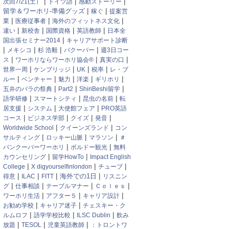
|
|
|
次回7/21(土）
ドイツ語
感動ストーリー
|
|
留学＆ワーホリ-準備グッズ
稼ぐ
提案営
|
|
|
業
医療従事者
海外のフィットネス文化
|
|
|
|
違い
新校舎
国際資格
英語教師
日本全
|
国出張セミナー2014
キャリアサポート診断
|
|
|
|
メキシコ
杉 浩毅
バクーバー
週3日コー
|
|
|
ス
ワーホリならワーホリ協会®
真実の口
|
|
|
|
世界一周
ケンブリッジ
UK
税率
レ・ブ
|
|
|
|
|
ルー
ベンチャー
魅力
洋楽
ギリホリ
|
|
|
五弁のバラの祭典
Part2
ShiriBeshi留学
|
|
|
語学研修
スマートシティ
昆虫の名前
転
|
|
|
居支援
システム
大使館フェア
PRO英語
|
|
|
|
コース
ビジネス学部
クイズ
発音
|
|
Worldwide School
クイーンズランド
コン
|
|
|
サルティング
ロッキー山脈
マラソン
＃
|
|
バンクーバーワーホリ
ボルドー観光
無料
|
|
カウンセリング
留学HowTo
Impact English
|
|
|
College
X digyourselfinlondon
チューブ
|
|
|
|
得意
ILAC
FITT
海外での1日
リスニン
|
|
|
|
グ
仕事相談
テーブルマナー
Ｃｏｌｅｓ
|
|
|
ワーホリ生活
アフター５
キャリア設計
|
|
お勧め学校
キャリア迷子
チェスキー・ク
|
|
|
ルムロフ
語学学校比較
ILSC Dublin
飲み
|
|
|
放題
TESOL
児童英語教師
：トロントワ