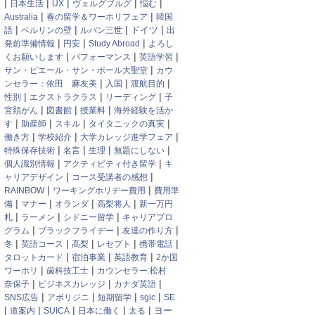
|
|
|
|
|
日本生活
UX
ヴェルグブルグ
悩む
|
|
Australia
春の留学＆ワーホリフェア
韓国
|
|
|
|
ドイツ
語
ベルリンの壁
ルパン三世
出
|
|
|
発前準備情報
円安
Study Abroad
よろし
|
|
|
くお願いします
パフォーマンス
英語学習
|
サン・ピエール・サン・ポール大聖堂
カウ
|
|
|
ンセラー：依田 麻友美
入国
渡航目的
|
|
|
性別
エクストラクラス
リーディング
子
|
|
|
宮頚がん
図書館
授業料
海外経験を活か
|
|
|
|
す
助産師
スキル
タイタニックの真実
|
|
|
働き方
学校紹介
大学カレッジ進学フェア
|
|
|
|
特殊保存技術
名言
生理
無題にしない
|
|
個人識別情報
アクティビティ付き留学
キ
|
|
ャリアデザイン
コース受講者の感想
|
|
RAINBOW
ワーキングホリデー費用
費用準
|
|
|
|
備
マナー
オランダ
高梨将人
新一万円
|
|
|
札
ラーメン
シドニー留学
キャリアプロ
|
|
|
グラム
ブラックフライデー
友達の作り方
|
|
|
|
|
冬
英語コース
高梨
レセプト
携帯電話
|
|
|
タロットカード
宿泊事業
英語教育
2か国
|
|
ワーホリ
歯科技工士
カウンセラー:松村
|
|
|
奈保子
ビジネスカレッジ
カナダ英語
|
|
|
|
SNS広告
アボリジニ
短期留学
sgic
SE
|
|
|
|
|
ヨー
道案内
SUICA
日本に働く
太る