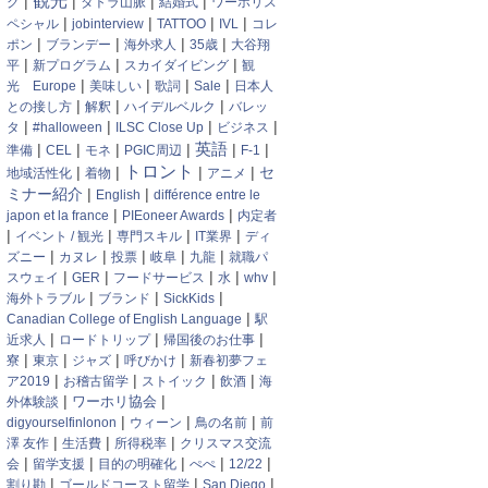
観光
|
|
|
|
グ
タトラ山脈
結婚式
ワーホリス
|
|
|
|
ペシャル
jobinterview
TATTOO
IVL
コレ
|
|
|
|
ポン
ブランデー
海外求人
35歳
大谷翔
|
|
|
平
新プログラム
スカイダイビング
観
|
|
|
|
光 Europe
美味しい
歌詞
Sale
日本人
|
|
|
との接し方
解釈
ハイデルベルク
バレッ
|
|
|
|
タ
#halloween
ILSC Close Up
ビジネス
英語
|
|
|
|
|
|
準備
CEL
モネ
PGIC周辺
F-1
トロント
|
|
|
|
セ
地域活性化
着物
アニメ
ミナー紹介
|
|
English
différence entre le
|
|
japon et la france
PIEoneer Awards
内定者
|
|
|
|
イベント / 観光
専門スキル
IT業界
ディ
|
|
|
|
|
ズニー
カヌレ
投票
岐阜
九龍
就職パ
|
|
|
|
|
スウェイ
GER
フードサービス
水
whv
|
|
|
海外トラブル
ブランド
SickKids
|
Canadian College of English Language
駅
|
|
|
近求人
ロードトリップ
帰国後のお仕事
|
|
|
|
寮
東京
ジャズ
呼びかけ
新春初夢フェ
|
|
|
|
ア2019
お稽古留学
ストイック
飲酒
海
|
|
ワーホリ協会
外体験談
|
|
|
digyourselfinlonon
ウィーン
鳥の名前
前
|
|
|
澤 友作
生活費
所得税率
クリスマス交流
|
|
|
|
|
会
留学支援
目的の明確化
ぺぺ
12/22
|
|
|
割り勘
ゴールドコースト留学
San Diego