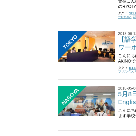
皆様こん
のRYOT
タグ ：
SELC
ーRYOTA
,
2018-06-1
TOKYO
【語学
ワー
こんにち
AKINOで
タグ ：
IELT
ブリスベン
,
2018-05-0
NAGOYA
5月8
Engl
こんにち
ます学校