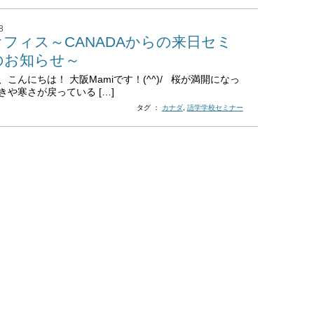
8
フィス～CANADAからの来日セミ
のお知らせ～
、こんにちは！ 大阪Mamiです！(^^)/ 桜が満開になっ
きや寒さが戻っている […]
タグ ：
カナダ
,
語学学校セミナー