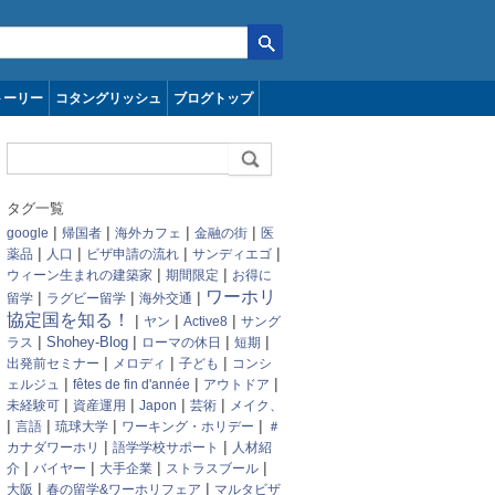
トーリー
コタングリッシュ
ブログトップ
タグ一覧
|
|
|
|
google
帰国者
海外カフェ
金融の街
医
|
|
|
|
薬品
人口
ビザ申請の流れ
サンディエゴ
|
|
ウィーン生まれの建築家
期間限定
お得に
ワーホリ
|
|
|
留学
ラグビー留学
海外交通
協定国を知る！
|
|
|
ヤン
Active8
サング
|
|
|
|
Shohey-Blog
ラス
ローマの休日
短期
|
|
|
出発前セミナー
メロディ
子ども
コンシ
|
|
|
ェルジュ
fêtes de fin d'année
アウトドア
|
|
|
|
未経験可
資産運用
Japon
芸術
メイク、
|
|
|
|
言語
琉球大学
ワーキング・ホリデー
＃
|
|
カナダワーホリ
語学学校サポート
人材紹
|
|
|
|
介
バイヤー
大手企業
ストラスブール
|
|
大阪
春の留学&ワーホリフェア
マルタビザ