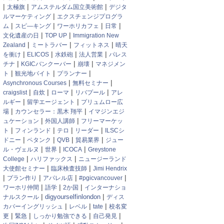
|
|
|
太極旗
アムステルダム国立美術館
デジタ
|
ルマーケティング
エクスチェンジプログラ
|
|
|
|
ム
スピ―キング
ワーホリカフェ
日常
|
|
文化遺産の日
TOP UP
Immigration New
|
|
|
Zealand
ミートラバー
フィットネス
晴天
|
|
|
|
を衝け
ELICOS
水鉄砲
法人営業
パレス
|
|
|
チナ
KGICバンクーバー
崩壊
マネジメン
|
|
|
ト
観光地バイト
プランナー
|
|
Asynchronous Courses
無料セミナー
|
|
|
|
craigslist
自炊
ローマ
リバプール
アレ
|
|
ルギー
留学エージェント
プリュムロー広
|
|
場
カウンセラー：黒木 翔平
イマジンエジ
|
|
ュケーション
外国人講師
フリーマーケッ
|
|
|
|
ト
フィンランド
テロ
リーダー
ILSCシ
|
|
|
|
ドニー
ペタンク
QVB
貿易業界
ジュー
|
|
|
ル・ヴェルヌ
世界
ICOCA
Greystone
|
|
College
ハリファックス
ニュージーランド
|
|
大使館セミナー
臨床検査技師
Jimi Hendrix
|
|
|
|
プラン作り
アパレル店
#pgicvancouver
|
|
|
ワーホリ仲間
語学
2か国
インターナショ
|
|
digyourselfinlondon
ナルスクール
ディス
|
|
|
カバーイングリッシュ
レベル
tate
校名変
|
|
|
|
更
緊急
しっかり勉強できる
自己発見