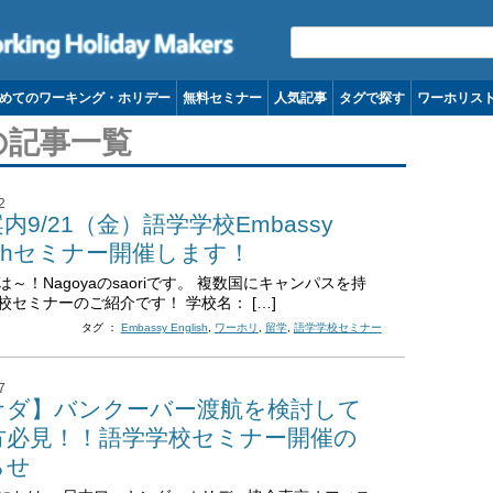
コンテンツへ移動
めてのワーキング・ホリデー
無料セミナー
人気記事
タグで探す
ワーホリス
の記事一覧
2
内9/21（金）語学学校Embassy
lishセミナー開催します！
～！Nagoyaのsaoriです。 複数国にキャンパスを持
校セミナーのご紹介です！ 学校名： […]
タグ ：
Embassy English
,
ワーホリ
,
留学
,
語学学校セミナー
7
ナダ】バンクーバー渡航を検討して
方必見！！語学学校セミナー開催の
らせ