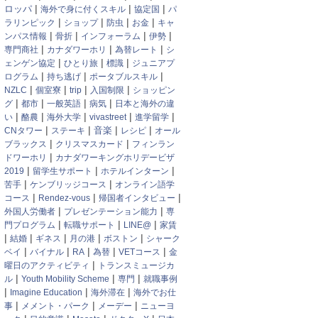
|
|
|
ロッパ
海外で身に付くスキル
協定国
パ
|
|
|
|
ラリンピック
ショップ
防虫
お金
キャ
|
|
|
|
ンパス情報
骨折
インフォーラム
伊勢
|
|
|
専門商社
カナダワーホリ
為替レート
シ
|
|
|
ェンゲン協定
ひとり旅
標識
ジュニアプ
|
|
|
ログラム
持ち逃げ
ポータブルスキル
|
|
|
|
NZLC
個室寮
trip
入国制限
ショッピン
|
|
|
|
グ
都市
一般英語
病気
日本と海外の違
|
|
|
|
|
い
酪農
海外大学
vivastreet
進学留学
|
|
|
|
音楽
CNタワー
ステーキ
レシピ
オール
|
|
ブラックス
クリスマスカード
フィンラン
|
ドワーホリ
カナダワーキングホリデービザ
|
|
|
2019
留学生サポート
ホテルインターン
|
|
苦手
ケンブリッジコース
オンライン語学
|
|
|
コース
Rendez-vous
帰国者インタビュー
|
|
外国人労働者
プレゼンテーション能力
専
|
|
|
門プログラム
転職サポート
LINE@
家賃
|
|
|
|
|
結婚
ギネス
月の港
ボストン
シャーク
|
|
|
|
|
ベイ
バイナル
RA
為替
VETコース
金
|
曜日のアクティビティ
トランスミュージカ
|
|
|
ル
Youth Mobility Scheme
専門
就職事例
|
|
|
Imagine Education
海外滞在
海外でお仕
|
|
|
事
メメント・パーク
メーデー
ニューヨ