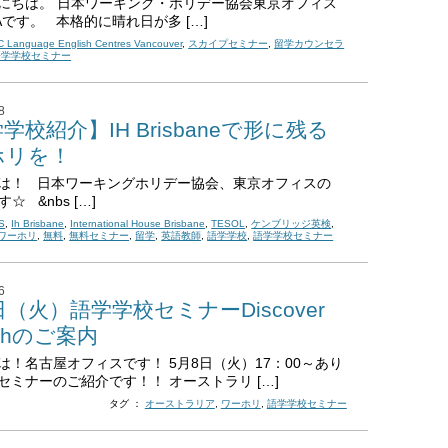
にちは。 日本ワーキング・ホリデー協会東京オフィス
Aです。 本格的に晴れ日が多 […]
 Language English Centres Vancouver
,
スカイプセミナー
,
留学カウンセラ
語学学校セミナー
8
学校紹介】IH Brisbaneで形に残る
ホリを！
は！ 日本ワーキングホリデー協会、東京オフィスの
す☆ &nbs […]
S
,
Ih Brisbane
,
International House Brisbane
,
TESOL
,
ケンブリッジ英検
,
ワーホリ
,
無料
,
無料セミナー
,
留学
,
英語教師
,
語学学校
,
語学学校セミナー
6
日（火）語学学校セミナーDiscover
ishのご案内
は！名古屋オフィスです！ 5月8日（火）17：00～あり
セミナーのご紹介です！！ オーストラリ […]
タグ ：
オーストラリア
,
ワーホリ
,
語学学校セミナー