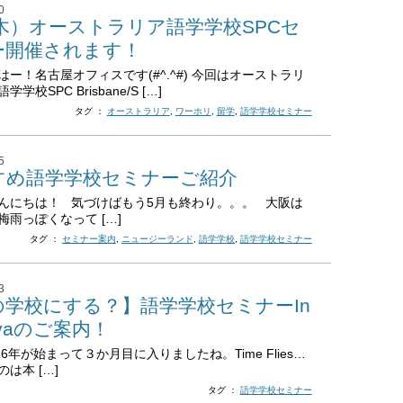
0
9(木）オーストラリア語学学校SPCセ
ー開催されます！
はー！名古屋オフィスです(#^.^#) 今回はオーストラリ
学校SPC Brisbane/S […]
タグ ：
オーストラリア
,
ワーホリ
,
留学
,
語学学校セミナー
5
すめ語学学校セミナーご紹介
んにちは！ 気づけばもう5月も終わり。。。 大阪は
梅雨っぽくなって […]
タグ ：
セミナー案内
,
ニュージーランド
,
語学学校
,
語学学校セミナー
3
の学校にする？】語学学校セミナーIn
oyaのご案内！
6年が始まって３か月目に入りましたね。Time Flies…
は本 […]
タグ ：
語学学校セミナー