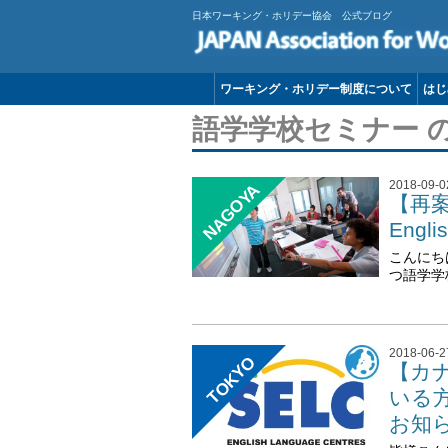
日本ワーキング・ホリデー協会 公式ブログ
ワーキング・ホリデー制度について
はじ
語学学校セミナー 
2018-09-0
NAGOYA
【再案
Eng
こんにちは
つ語学学
2018-06-2
TOKYO
【カ
いる
お知