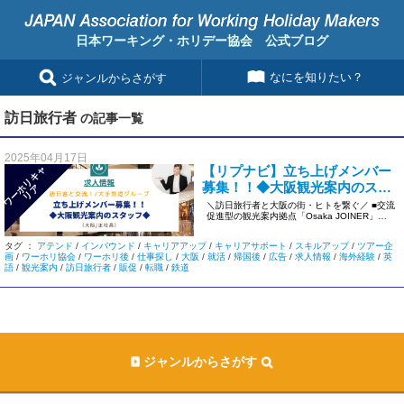
日本ワーキング・ホリデー協会 公式ブログ
なにを知りたい？
ジャンルからさがす
訪日旅行者
の記事一覧
2025年04月17日
【リプナビ】立ち上げメンバー
ワ
ー
リ
キ
ャ
リ
募集！！◆大阪観光案内のスタ
ホ
ア
ッフ◆安定の大手鉄道グループ
＼訪日旅行者と大阪の街・ヒトを繋ぐ／ ■交流
促進型の観光案内拠点「Osaka JOINER」の
＜正社員/大阪＞
メンバー募集！ […]
タグ ：
アテンド
/
インバウンド
/
キャリアアップ
/
キャリアサポート
/
スキルアップ
/
ツアー企
画
/
ワーホリ協会
/
ワーホリ後
/
仕事探し
/
大阪
/
就活
/
帰国後
/
広告
/
求人情報
/
海外経験
/
英
語
/
観光案内
/
訪日旅行者
/
販促
/
転職
/
鉄道
ジャンルからさがす