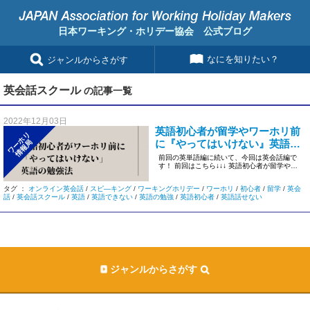
日本ワーキング・ホリデー協会 公式ブログ
なにを知りたい？
ジャンルからさがす
英会話スクール
の記事一覧
2022年12月03日
英語初心者が留学やワーホリ前
ワーホリ
に『やってはいけない』英語の
情報局
勉強法～英会話編～
前回の英単語編に続いて、今回は英会話編で
す！ 前回はこちら↓↓↓ 英語初心者が留学やワ
ーホリ前に『やってはいけ […]
タグ ：
オンライン英会話
/
スピ―キング
/
ワーキングホリデー
/
ワーホリ
/
初心者
/
留学
/
英会
話
/
英会話スクール
/
英語
/
英語できない
/
英語の勉強
/
英語初心者
/
英語話せない
ジャンルからさがす