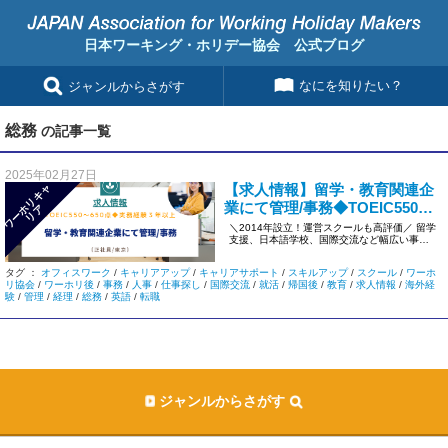
日本ワーキング・ホリデー協会 公式ブログ
なにを知りたい？
ジャンルからさがす
総務
の記事一覧
2025年02月27日
【求人情報】留学・教育関連企
ワ
ー
リ
キ
ャ
リ
業にて管理/事務◆TOEIC550～
ホ
ア
650点◆実務経験３年以上＜東
＼2014年設立！運営スクールも高評価／ 留学
支援、日本語学校、国際交流など幅広い事業
京/正社員＞1120
を展開。 スピード感をも […]
タグ ：
オフィスワーク
/
キャリアアップ
/
キャリアサポート
/
スキルアップ
/
スクール
/
ワーホ
リ協会
/
ワーホリ後
/
事務
/
人事
/
仕事探し
/
国際交流
/
就活
/
帰国後
/
教育
/
求人情報
/
海外経
験
/
管理
/
経理
/
総務
/
英語
/
転職
ジャンルからさがす