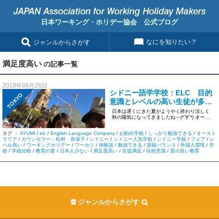
日本ワーキング・ホリデー協会 公式ブログ
なにを知りたい？
ジャンルからさがす
満足度高い
の記事一覧
2019年09月26日
シドニー語学学校：ELC 目的
TOKYO
意識とレベルの高い生徒が多い
～AYUMIさんの体験談②：オー
日本は遅くにきた夏がようやく終わり涼しく
秋の陽気になってきましたね～(*´∀`*) オース
ストラリアワーキングホリデー
トラリア/ニュージー […]
偏～
タグ ：
AYUMI
/
elc
/
English Language Company
/
お勧め学校
/
しっかり勉強できる
/
オースト
ラリア
/
カウンセラー：松村 奈保子
/
シドニー
/
シドニー人気学校
/
シドニー学校
/
フェア
/
レ
ベル高い
/
ワーキングホリデー
/
ワーホリ
/
体験談
/
勉強できる
/
国籍バランス
/
外国人環境
/
学
校
/
学校比較
/
教育の質
/
日本人少ない
/
満足度高い
/
生徒満足
/
目的意識
/
質の良い教育
ジャンルからさがす