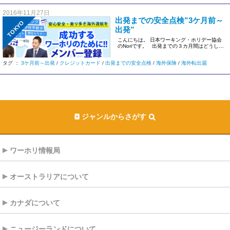
2016年11月27日
出発までの安全点検”3ケ月前～
TOKYO
出発”
こんにちは。 日本ワーキング・ホリデー協会
のNoriです。 出発までの３カ月間はどうして
もワクワ […]
タグ ：
3ケ月前～出発
/
クレジットカード
/
出発までの安全点検
/
海外保険
/
海外転出届
ジャンルからさがす
ワーホリ情報局
オーストラリアについて
カナダについて
ニュージーランドについて