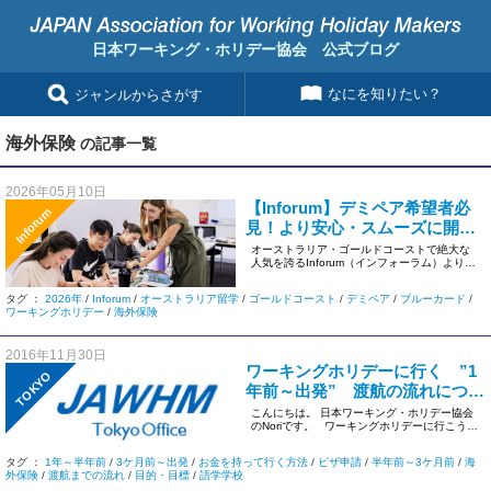
日本ワーキング・ホリデー協会 公式ブログ
なにを知りたい？
ジャンルからさがす
海外保険
の記事一覧
2026年05月10日
【Inforum】デミペア希望者必
Inforum
見！より安心・スムーズに開始
するための新ルール解説
オーストラリア・ゴールドコーストで絶大な
人気を誇るInforum（インフォーラム）より、
デミペアプログラムに関 […]
タグ ：
2026年
/
Inforum
/
オーストラリア留学
/
ゴールドコースト
/
デミペア
/
ブルーカード
/
ワーキングホリデー
/
海外保険
2016年11月30日
ワーキングホリデーに行く ”1
TOKYO
年前～出発” 渡航の流れについ
て
こんにちは。 日本ワーキング・ホリデー協会
のNoriです。 ワーキングホリデーに行こう！
と決意し […]
タグ ：
1年～半年前
/
3ケ月前～出発
/
お金を持って行く方法
/
ビザ申請
/
半年前～3ケ月前
/
海
外保険
/
渡航までの流れ
/
目的・目標
/
語学学校