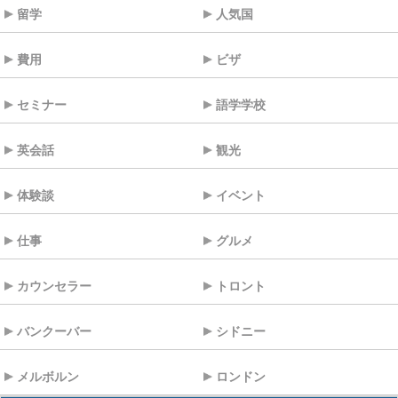
留学
人気国
費用
ビザ
セミナー
語学学校
英会話
観光
体験談
イベント
仕事
グルメ
カウンセラー
トロント
バンクーバー
シドニー
メルボルン
ロンドン