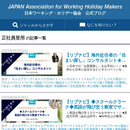
日本ワーキング・ホリデー協会 公式ブログ
なにを知りたい？
ジャンルからさがす
正社員登用
の記事一覧
2025年05月13日
【リプナビ】海外赴任者の「住
ワ
ー
リ
キ
ャ
リ
まい探し」コンサルタント★未
ホ
ア
経験OK＜東京/契約社員＞1187
＼日本での「お部屋探し」をお手伝い！／ ■海
外から日本に赴任するビジネスパーソンをサ
ポート ■TOEIC800 […]
タグ ：
キャリアアップ
/
キャリアサポート
/
コンサルタント
/
スキルアップ
/
ビジネス英語
/
リ
アルエステート
/
ワーホリ協会
/
ワーホリ協会キャリアサポート
/
ワーホリ後
/
不動産
/
仕事探し
/
住まい
/
就活
/
帰国後
/
帰国後の就活
/
未経験OK
/
正社員登用
/
求人情報
/
海外経験
/
転職
2025年04月26日
【リプナビ】◆スクールクラー
ワ
ー
リ
キ
ャ
リ
ク◆英語が飛び交う教室でサポ
ホ
ア
ート◎正社員登用あり＜東京/契
＼英語が飛び交うスクールをサポート！／ ■英
語力不問（あれば尚可） ■50年以上の教育現
約社員＞ys02
場で実績のある企業グル […]
タグ ：
キャリアアップ
/
キャリアサポート
/
クラーク
/
スキルアップ
/
スクール
/
ワーホリ協会
/
ワーホリ後
/
事務
/
仕事探し
/
受付
/
就活
/
帰国後
/
教室運営
/
正社員登用
/
求人情報
/
海外経験
/