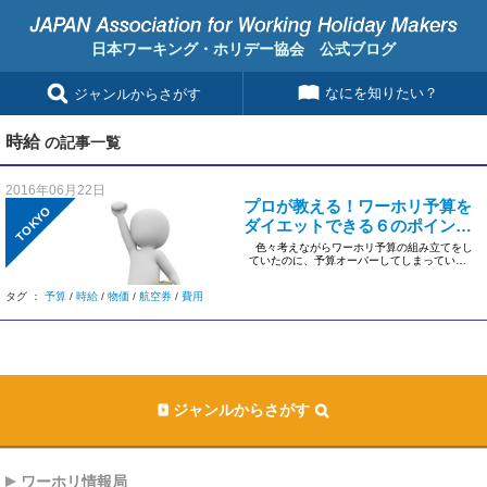
日本ワーキング・ホリデー協会 公式ブログ
なにを知りたい？
ジャンルからさがす
時給
の記事一覧
2016年06月22日
プロが教える！ワーホリ予算を
TOKYO
ダイエットできる６のポイン
ト！
色々考えながらワーホリ予算の組み立てをし
ていたのに、予算オーバーしてしまっていた
りしませんか？ […]
タグ ：
予算
/
時給
/
物価
/
航空券
/
費用
ジャンルからさがす
ワーホリ情報局