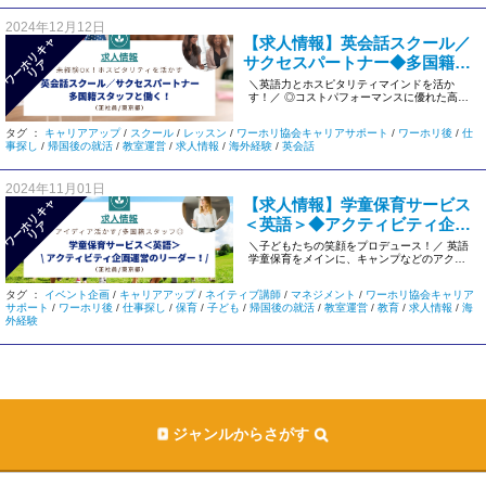
2024年12月12日
【求人情報】英会話スクール／
ワ
ー
リ
キ
ャ
リ
サクセスパートナー◆多国籍ス
ホ
ア
タッフと働く！◆未経験OK＜東
＼英語力とホスピタリティマインドを活か
す！／ ◎コストパフォーマンスに優れた高品
京/正社員＞#Oneko-2
質な英会話レッスン インターナ […]
タグ ：
キャリアアップ
/
スクール
/
レッスン
/
ワーホリ協会キャリアサポート
/
ワーホリ後
/
仕
事探し
/
帰国後の就活
/
教室運営
/
求人情報
/
海外経験
/
英会話
2024年11月01日
【求人情報】学童保育サービス
ワ
ー
リ
キ
ャ
リ
＜英語＞◆アクティビティ企画
ホ
ア
運営！◆事業推進リーダー＜東
＼子どもたちの笑顔をプロデュース！／ 英語
学童保育をメインに、キャンプなどのアクテ
京/正社員＞#1048
ィビティを企画♪ 多国籍のネ […]
タグ ：
イベント企画
/
キャリアアップ
/
ネイティブ講師
/
マネジメント
/
ワーホリ協会キャリア
サポート
/
ワーホリ後
/
仕事探し
/
保育
/
子ども
/
帰国後の就活
/
教室運営
/
教育
/
求人情報
/
海
外経験
ジャンルからさがす