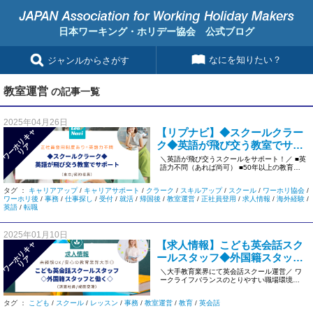
日本ワーキング・ホリデー協会 公式ブログ
なにを知りたい？
ジャンルからさがす
教室運営
の記事一覧
2025年04月26日
【リプナビ】◆スクールクラー
ワ
ー
リ
キ
ャ
リ
ク◆英語が飛び交う教室でサポ
ホ
ア
ート◎正社員登用あり＜東京/契
＼英語が飛び交うスクールをサポート！／ ■英
語力不問（あれば尚可） ■50年以上の教育現
約社員＞ys02
場で実績のある企業グル […]
タグ ：
キャリアアップ
/
キャリアサポート
/
クラーク
/
スキルアップ
/
スクール
/
ワーホリ協会
/
ワーホリ後
/
事務
/
仕事探し
/
受付
/
就活
/
帰国後
/
教室運営
/
正社員登用
/
求人情報
/
海外経験
/
英語
/
転職
2025年01月10日
【求人情報】こども英会話スク
ワ
ー
リ
キ
ャ
リ
ールスタッフ◆外国籍スタッフ
ホ
ア
と働く◆未経験OK＜東京/契約社
＼大手教育業界にて英会話スクール運営／ ワ
ークライフバランスのとりやすい職場環境！
員＞#1114
研修充実で、安心してスター […]
タグ ：
こども
/
スクール
/
レッスン
/
事務
/
教室運営
/
教育
/
英会話