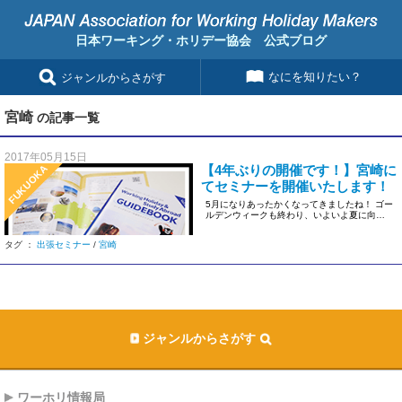
日本ワーキング・ホリデー協会 公式ブログ
なにを知りたい？
ジャンルからさがす
宮崎
の記事一覧
2017年05月15日
【4年ぶりの開催です！】宮崎に
FUKUOKA
てセミナーを開催いたします！
5月になりあったかくなってきましたね！ ゴー
ルデンウィークも終わり、いよいよ夏に向か
っていい季節になりますね！ […]
タグ ：
出張セミナー
/
宮崎
ジャンルからさがす
ワーホリ情報局