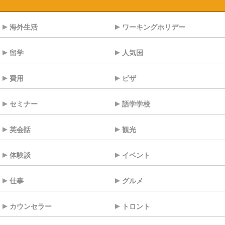
海外生活
ワーキングホリデー
留学
人気国
費用
ビザ
セミナー
語学学校
英会話
観光
体験談
イベント
仕事
グルメ
カウンセラー
トロント