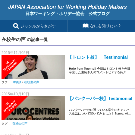
日本ワーキング・ホリデー協会 公式ブログ
なにを知りたい？
ジャンルからさがす
在校生の声
の記事一覧
2015年11月05日
【トロント校】 Testimonial
r
I
V
a
n
c
o
u
v
e
・
T
o
r
o
n
t
O
o
Hello from Toronto!! 今日はトロント校を先日
卒業した生徒さんのコメントビデオを紹介し
ます。 […]
タグ ：
体験談
/
在校生の声
2015年10月10日
【バンクーバー校】Testimonial
r
I
V
a
n
c
o
u
v
e
・
T
o
r
o
n
t
O
o
バンクーバー校に通っている学生にキャンパ
ス生活について聞いてみました！ Name: Ai
School: Va […]
タグ ：
在校生の声