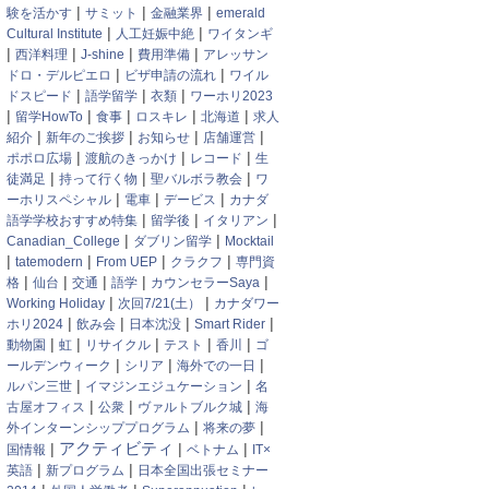
|
|
|
験を活かす
サミット
金融業界
emerald
|
|
Cultural Institute
人工妊娠中絶
ワイタンギ
|
|
|
|
西洋料理
J-shine
費用準備
アレッサン
|
|
ドロ・デルピエロ
ビザ申請の流れ
ワイル
|
|
|
ドスピード
語学留学
衣類
ワーホリ2023
|
|
|
|
|
留学HowTo
食事
ロスキレ
北海道
求人
|
|
|
|
紹介
新年のご挨拶
お知らせ
店舗運営
|
|
|
ポポロ広場
渡航のきっかけ
レコード
生
|
|
|
徒満足
持って行く物
聖バルボラ教会
ワ
|
|
|
ーホリスペシャル
電車
デービス
カナダ
|
|
|
語学学校おすすめ特集
留学後
イタリアン
|
|
Canadian_College
ダブリン留学
Mocktail
|
|
|
|
tatemodern
From UEP
クラクフ
専門資
|
|
|
|
|
格
仙台
交通
語学
カウンセラーSaya
|
|
Working Holiday
次回7/21(土）
カナダワー
|
|
|
|
ホリ2024
飲み会
日本沈没
Smart Rider
|
|
|
|
|
動物園
虹
リサイクル
テスト
香川
ゴ
|
|
|
ールデンウィーク
シリア
海外での一日
|
|
ルパン三世
イマジンエジュケーション
名
|
|
|
古屋オフィス
公衆
ヴァルトブルク城
海
|
|
外インターンシッププログラム
将来の夢
|
アクティビティ
|
|
国情報
ベトナム
IT×
|
|
英語
新プログラム
日本全国出張セミナー