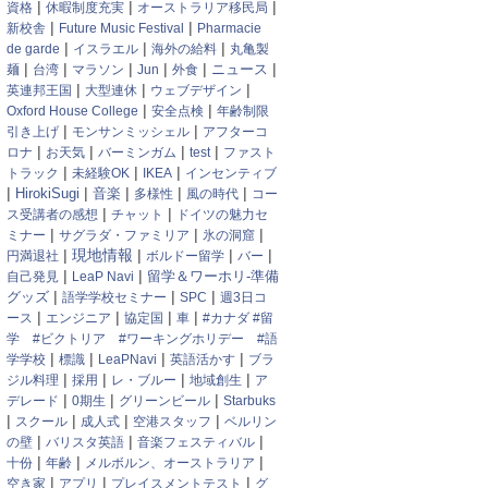
|
|
|
資格
休暇制度充実
オーストラリア移民局
|
|
新校舎
Future Music Festival
Pharmacie
|
|
|
de garde
イスラエル
海外の給料
丸亀製
|
|
|
|
|
|
麺
台湾
マラソン
Jun
外食
ニュース
|
|
|
英連邦王国
大型連休
ウェブデザイン
|
|
Oxford House College
安全点検
年齢制限
|
|
引き上げ
モンサンミッシェル
アフターコ
|
|
|
|
ロナ
お天気
バーミンガム
test
ファスト
|
|
|
トラック
未経験OK
IKEA
インセンティブ
|
|
|
|
|
HirokiSugi
音楽
多様性
風の時代
コー
|
|
ス受講者の感想
チャット
ドイツの魅力セ
|
|
|
ミナー
サグラダ・ファミリア
氷の洞窟
|
|
|
|
現地情報
円満退社
ボルドー留学
バー
|
|
自己発見
LeaP Navi
留学＆ワーホリ-準備
|
|
|
グッズ
語学学校セミナー
SPC
週3日コ
|
|
|
|
ース
エンジニア
協定国
車
#カナダ #留
学 #ビクトリア #ワーキングホリデー #語
|
|
|
|
学学校
標識
LeaPNavi
英語活かす
ブラ
|
|
|
|
ジル料理
採用
レ・ブルー
地域創生
ア
|
|
|
デレード
0期生
グリーンビール
Starbuks
|
|
|
|
スクール
成人式
空港スタッフ
ベルリン
|
|
|
の壁
バリスタ英語
音楽フェスティバル
|
|
|
十份
年齢
メルボルン、オーストラリア
|
|
|
空き家
アプリ
プレイスメントテスト
グ