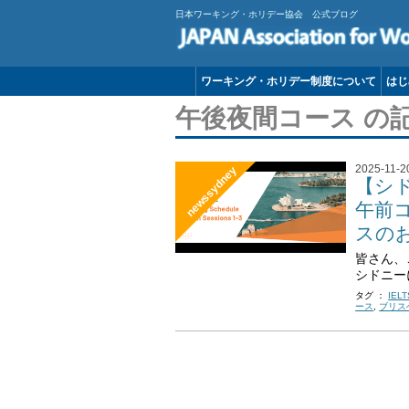
日本ワーキング・ホリデー協会 公式ブログ
ワーキング・ホリデー制度について
はじ
午後夜間コース の
2025-11-2
newssydney
【シド
午前
スの
皆さん、
シドニーにあ
タグ ：
IELT
ース
,
ブリス