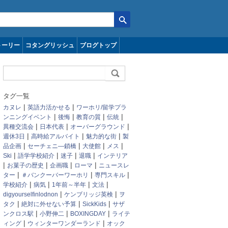
トーリー
コタングリッシュ
ブログトップ
タグ一覧
|
|
カヌレ
英語力活かせる
ワーホリ/留学プラ
|
|
|
|
ンニングイベント
後悔
教育の質
伝統
|
|
|
異種交流会
日本代表
オーバーグラウンド
|
|
|
週休3日
高時給アルバイト
魅力的な街
製
|
|
|
|
品企画
セーチェニ―鎖橋
大使館
メス
|
|
|
|
Ski
語学学校紹介
迷子
退職
インテリア
|
|
|
|
お菓子の歴史
企画職
ローマ
ニュースレ
|
|
|
ター
＃バンクーバーワーホリ
専門スキル
|
|
|
|
学校紹介
病気
1年前～半年
文法
|
|
digyourselfinlodnon
ケンブリッジ英検
ヲ
|
|
|
タク
絶対に外せない予算
SickKids
サザ
|
|
|
ンクロス駅
小野伸二
BOXINGDAY
ライテ
|
|
ィング
ウィンターワンダーランド
オック