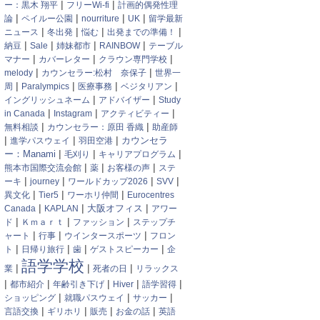
|
|
ー：黒木 翔平
フリーWi-fi
計画的偶発性理
|
|
|
|
論
ペイルー公園
nourriture
UK
留学最新
|
|
|
|
ニュース
冬出発
悩む
出発までの準備！
|
|
|
|
納豆
Sale
姉妹都市
RAINBOW
テーブル
|
|
|
マナー
カバーレター
クラウン専門学校
|
|
melody
カウンセラー:松村 奈保子
世界一
|
|
|
|
周
Paralympics
医療事務
ベジタリアン
|
|
イングリッシュネーム
アドバイザー
Study
|
|
|
in Canada
Instagram
アクティビティー
|
|
無料相談
カウンセラー：原田 香織
助産師
|
|
|
カウンセラ
進学パスウェイ
羽田空港
|
|
|
ー：Manami
毛刈り
キャリアプログラム
|
|
|
熊本市国際交流会館
薬
お客様の声
ステ
|
|
|
|
ーキ
journey
ワールドカップ2026
SVV
|
|
|
異文化
Tier5
ワーホリ仲間
Eurocentres
|
|
|
大阪オフィス
Canada
KAPLAN
アワー
|
|
|
ド
Ｋｍａｒｔ
ファッション
ステップチ
|
|
|
ャート
行事
ウインタースポーツ
フロン
|
|
|
|
ト
日帰り旅行
歯
ゲストスピーカー
企
語学学校
|
|
|
業
死者の日
リラックス
|
|
|
|
|
都市紹介
年齢引き下げ
Hiver
語学習得
|
|
|
ショッピング
就職パスウェイ
サッカー
|
|
|
|
言語交換
ギリホリ
販売
お金の話
英語