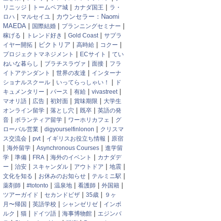
|
|
|
リニッジ
トームペア城
カナダ国王
ラ・
|
|
カウンセラー：Naomi
ロハ
マルセイユ
|
|
|
MAEDA
国際結婚
プランニングセミナー
|
|
|
稼げる
トレンド好き
Gold Coast
サプラ
|
|
|
|
ビクトリア
イヤー開拓
高時給
コクー
|
|
プロジェクトマネジメント
ECサイト
てい
|
|
|
ねいな暮らし
ブラチスラヴァ
面接
フラ
|
|
イトアテンダント
世界の友達
インターナ
|
|
ショナルスクール
いってらっしゃい！
ド
|
|
|
|
キュメンタリー
パース
有給
vivastreet
|
|
|
|
マオリ語
広告
初対面
賞味期限
大学生
|
|
|
オンライン留学
落とし穴
既卒
英語の発
|
|
|
音
ボランティア留学
ワーホリカフェ
グ
|
|
ローバル営業
digyourselfinlonon
クリスマ
|
|
|
ス交流会
pvt
イギリスお役立ち情報
原宿
|
|
|
海外留学
Asynchronous Courses
進学留
|
|
|
|
学
準備
FRA
海外のイベント
カナダデ
|
|
|
|
|
ー
治安
スキャンダル
アウトドア
地震
|
|
|
文化を知る
お休みのお知らせ
テルミニ駅
|
|
|
|
|
薬剤師
#totonto
温泉地
看護師
外国籍
|
|
|
ツアーガイド
セカンドビザ
35歳
９ヶ
|
|
|
月〜帰国
英語学校
シャンゼリゼ
インボ
|
|
|
|
ルク
猫
ドイツ語
海事博物館
エジンバ