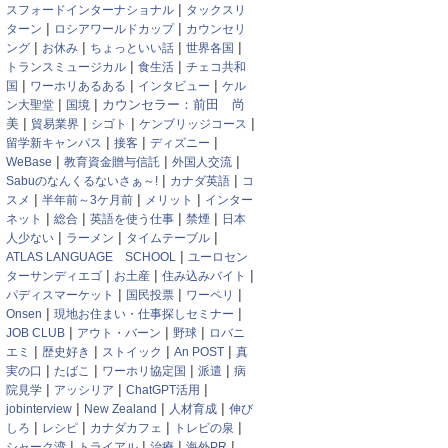
|
スフォードインターナショナル
タックスリ
|
|
ターン
ロシアワールドカップ
カウンセリ
|
|
|
|
ング
お休み
ちょっといい話
世界各国
|
|
トランスミュージカル
食生活
チェコ共和
|
|
|
国
ワーホリあるある
インタビュー
ケル
|
|
カウンセラー：前田 尚
ン大聖堂
国境
|
|
|
|
美
貿易業界
シゴト
ケンブリッジコース
|
|
|
留学新キャンパス
接客
ディズニー
|
|
|
WeBase
教育資金贈与信託
外国人交流
|
|
Sabuのなんくるないさぁ～!
カナダ英語
コ
|
|
|
スメ
半年前～3ケ月前
メリット
インター
|
|
|
|
ネット
総合
英語を使う仕事
禁煙
日本
|
|
|
人少ない
ラーメン
タイムテーブル
|
ATLAS LANGUAGE SCHOOL
ユーロセン
|
|
|
ターサンディエゴ
お土産
住み込みバイト
|
|
|
パディスマーケット
国民投票
ワーペリ
|
|
Onsen
現地お住まい・仕事探しセミナー
|
|
|
JOB CLUB
アウト・バーン
野球
ロバニ
|
|
|
|
エミ
歴史好き
ストイック
An POST
真
|
|
|
|
実の口
たばこ
ワーホリ協定国
派遣
病
|
|
|
院見学
アッシリア
ChatGPT活用
|
|
|
jobinterview
New Zealand
人材育成
伸び
|
|
|
|
しろ
レシピ
カナダカフェ
トレビの泉
|
|
|
|
シャーク湾
トライアル
治療
海外PR