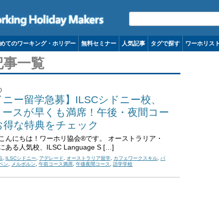
コンテンツへ移動
めてのワーキング・ホリデー
無料セミナー
人気記事
タグで探す
ワーホリス
記事一覧
0
ニー留学急募】ILSCシドニー校、
コースが早くも満席！午後・夜間コー
お得な特典をチェック
こんにちは！ワーホリ協会®です。 オーストラリア・
る人気校、ILSC Language S […]
S
,
ILSCシドニー
,
アデレード
,
オーストラリア留学
,
カフェワークスキル
,
パ
ベン
,
メルボルン
,
午前コース満席
,
午後夜間コース
,
語学学校