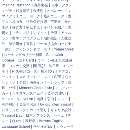
|
|
|
ImagineEducation
海外出張
人事
アクテ
|
|
|
ィビティ付き留学
金正恩
オペレーション
|
|
|
マイアミ
ニューヨーク
最新ニュース
食
品ロス昆虫食、特殊保存技術、宇宙食、食の
|
|
|
|
未来
稼ぎ方
駅近求人
イベント紹介
美
|
|
|
|
術史
フランス語
レジュメ
予算
アイル
|
|
|
ランド留学
プログラム
期間限定
人生設
|
|
|
計
語学研修
運営
ワーホリ協会のセミナ
|
|
ー紹介
フィンランドワーホリ
Yonge Street
|
|
ワーキングホリデー制度
Greenwich
|
|
College
Opal Card
ウィーン生まれの建築
|
|
|
国選び
|
|
家
コロナ
交流
訪日客
＃ワー
|
|
|
ホリ
PRO英語コース
輸入代行
＃デコレ
|
|
|
ーション
スピリットアニマル
GER
ウェ
|
|
|
リントン
テロ
海外インターンシップ
禁
|
|
煙・分煙
Médecin Géneraliste
トニーパー
|
|
|
英語の違い
カー
大学進学パスウェイ
|
|
|
|
|
Masato
Nouvel An
地獄
宿泊
ロシア
|
|
|
英語対応
英語学習法
Oxford International
|
|
|
パラリンピック
カフェ巡り
キャリア設計
|
|
National Day
日本とフランス
セキュリテ
|
|
|
ィー
Quest
長野県
Browns English
|
|
Language School
簿記検定3級
カウンセラ