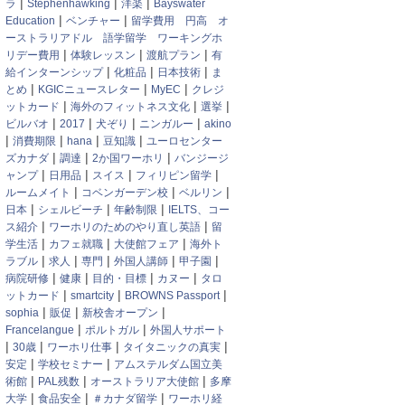
|
|
|
ラ
Stephenhawking
洋楽
Bayswater
|
|
Education
ベンチャー
留学費用 円高 オ
ーストラリアドル 語学留学 ワーキングホ
|
|
|
リデー費用
体験レッスン
渡航プラン
有
|
|
|
給インターンシップ
化粧品
日本技術
ま
|
|
|
とめ
KGICニュースレター
MyEC
クレジ
|
|
|
ットカード
海外のフィットネス文化
選挙
|
|
|
|
ビルバオ
2017
犬ぞり
ニンガルー
akino
|
|
|
|
消費期限
hana
豆知識
ユーロセンター
|
|
|
ズカナダ
調達
2か国ワーホリ
バンジージ
|
|
|
|
ャンプ
日用品
スイス
フィリピン留学
|
|
|
ルームメイト
コベンガーデン校
ベルリン
|
|
|
日本
シェルビーチ
年齢制限
IELTS、コー
|
|
ス紹介
ワーホリのためのやり直し英語
留
|
|
|
学生活
カフェ就職
大使館フェア
海外ト
|
|
|
|
|
ラブル
求人
専門
外国人講師
甲子園
|
|
|
|
病院研修
健康
目的・目標
カヌー
タロ
|
|
|
ットカード
smartcity
BROWNS Passport
|
|
|
sophia
販促
新校舎オープン
|
|
Francelangue
ポルトガル
外国人サポート
|
|
|
|
30歳
ワーホリ仕事
タイタニックの真実
|
|
安定
学校セミナー
アムステルダム国立美
|
|
|
術館
PAL残数
オーストラリア大使館
多摩
|
|
|
大学
食品安全
＃カナダ留学
ワーホリ経