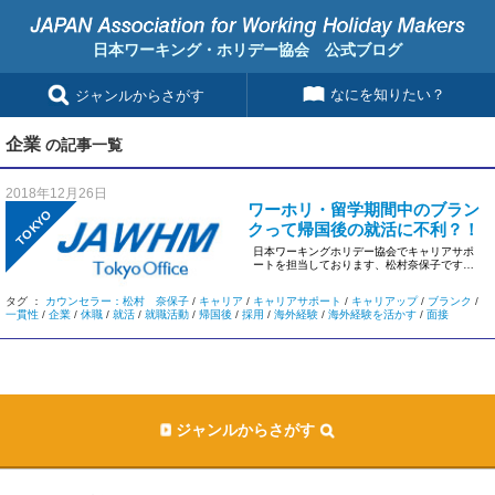
日本ワーキング・ホリデー協会 公式ブログ
なにを知りたい？
ジャンルからさがす
企業
の記事一覧
2018年12月26日
ワーホリ・留学期間中のブラン
TOKYO
クって帰国後の就活に不利？！
日本ワーキングホリデー協会でキャリアサポ
ートを担当しております、松村奈保子です。
東京オフィスで […]
タグ ：
カウンセラー：松村 奈保子
/
キャリア
/
キャリアサポート
/
キャリアップ
/
ブランク
/
一貫性
/
企業
/
休職
/
就活
/
就職活動
/
帰国後
/
採用
/
海外経験
/
海外経験を活かす
/
面接
ジャンルからさがす