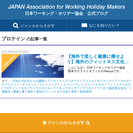
日本ワーキング・ホリデー協会 公式ブログ
なにを知りたい？
ジャンルからさがす
プロテイン
の記事一覧
2019年08月03日
【海外で楽しく健康に痩せよ
FUKUOKA
う】海外のフィットネス文化に
ついて
こんにちは！ 日本ワーキングホリデー協会
熊本サテライトオフィスのTakuyaです。
[…]
タグ ：
TOEIC250点からの挑戦
/
アフター４
/
アフター５
/
アメリカ
/
オーストラリア
/
カナダ
/
サプリメント
/
ダイエット
/
トレーニング
/
ニュージーランド
/
フィットネス
/
フィットネス人口
/
プロテイン
/
ヨガ
/
ライフスタイル
/
ワーキングホリデー
/
ワーホリ
/
ワーホリ協定国を知る！
/
体験談
/
健康
/
夏
/
海外
/
海外のフィットネス文化
/
留学
/
筋肉留学
ジャンルからさがす