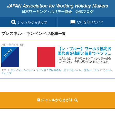
日本ワーキング・ホリデー協会 公式ブログ
なにを知りたい？
ジャンルからさがす
プレスネル・キンペンベ
の記事一覧
2018年06月15日
【レ・ブルー】ワーホリ協定各
TOKYO
国代表を独断と偏見で〜フラン
ス編〜【２０１８年ロシアワー
こんにちは。 日本ワーキング・ホリデー協会
のNoriです。 今日の夜中にあるポルトガル対
ルドカップ】
スペイン一体どちらが勝 […]
タグ ：
キリアン・ムバッペ
/
フランス
/
プレスネル・キンペンベ
/
レ・ブルー
/
ロシア
/
ワール
ドカップ
ジャンルからさがす