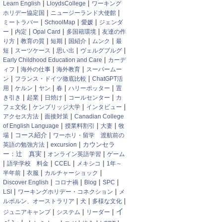
|
|
Learn English
LloydsCollege
ワーキング
|
|
ホリデー協定国
ニュージーランド大使館
|
|
|
ミートラバー
SchoolMap
愛媛
ジェンダ
|
|
|
|
ー
内定
Opal Card
多国籍環境
友達の作
|
|
|
|
|
り方
教育の質
短期
国紹介
ムンク
最
|
|
|
|
短
スーツケース
思い出
ヴェルグブルグ
|
Early Childhood Education and Care
カーデ
|
|
|
ィフ
海外の仕事
海外教育
スーパームー
|
|
ン
フランス・ドイツ徹底比較
ChatGPT活
|
|
|
|
|
用
ケルン
ヤン
春
ハリーポッター
置
|
|
|
|
き引き
起業
日焼け
コールセンター
カ
|
|
|
フェ文化
ケンブリッジ大学
インタビュー
|
|
アクセス方法
面接対策
Canadian College
|
|
|
of English Language
授業料割引
大妻
牧
|
|
コース紹介
場
ワーホリ・留学 渡航前の
|
|
カウンセラ
英語の勉強方法
excursion
|
|
ー：辻 真実
オンライン英語学習
ゲーム
|
|
|
|
語学学校 料金
CCEL
メキシコ
1年～
|
|
|
半年前
衣服
カルチャーショック
|
|
|
|
Discover English
コロナ禍
Blog
SPC
|
|
LSI
ワーキングホリデー・コネクション
メ
|
|
|
ルボルン、オーストラリア
犬
多様な文化
イ
|
|
|
ジュニアキャンプ
システム
リーダー