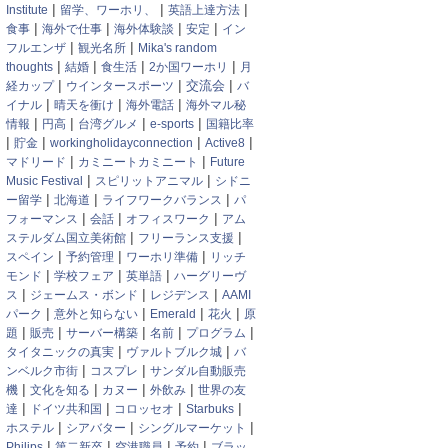
|
|
|
Institute
留学、ワーホリ、
英語上達方法
|
|
|
|
食事
海外で仕事
海外体験談
安定
イン
|
|
フルエンザ
観光名所
Mika's random
|
|
|
|
thoughts
結婚
食生活
2か国ワーホリ
月
|
|
|
交流会
経カップ
ウインタースポーツ
バ
|
|
|
イナル
晴天を衝け
海外電話
海外マル秘
|
|
|
|
情報
円高
台湾グルメ
e-sports
国籍比率
|
|
|
|
貯金
workingholidayconnection
Active8
|
|
マドリード
カミニートカミニート
Future
|
|
Music Festival
スピリットアニマル
シドニ
|
|
|
ー留学
北海道
ライフワークバランス
パ
|
|
|
フォーマンス
会話
オフィスワーク
アム
|
|
ステルダム国立美術館
フリーランス支援
|
|
|
スペイン
予約管理
ワーホリ準備
リッチ
|
|
|
モンド
学校フェア
英単語
ハーグリーヴ
|
|
|
ス
ジェームス・ボンド
レジデンス
AAMI
|
|
|
|
パーク
意外と知らない
Emerald
花火
原
|
|
|
|
|
題
販売
サーバー構築
名前
プログラム
|
|
タイタニックの真実
ヴァルトブルク城
バ
|
|
ンベルク市街
コスプレ
サンダル自動販売
|
|
|
|
機
文化を知る
カヌー
外飲み
世界の友
|
|
|
|
達
ドイツ共和国
コロッセオ
Starbuks
|
|
|
ホステル
シアバター
シングルマーケット
|
|
|
|
Philips
第二新卒
空港職員
予約
ブラッ