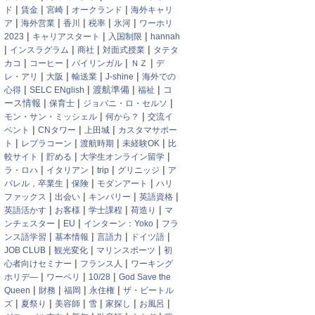
|
|
|
|
ド
賃金
宮崎
オークランド
海外キャリ
|
|
|
|
|
ア
海外営業
香川
税率
氷河
ワーホリ
|
|
|
2023
キャリアスタート
入国制限
hannah
|
|
|
|
インスラグラム
商社
対面式授業
タテタ
|
|
|
|
カコ
コーヒー
バイリンガル
ＮＺ
デ
|
|
|
|
レ・アリ
大阪
輸送業
J-shine
海外での
|
|
|
|
渡航準備
心得
SELC ENglish
福祉
コ
|
|
|
ース情報
保育士
ジョバニ・ロ・セルソ
|
|
モン・サン・ミッシェル
何から？
交流イ
|
|
|
ベント
CNタワー
上田城
カスタマサポー
|
|
|
|
ト
レプラコーン
渡航時期
未経験OK
比
|
|
|
較サイト
貯める
大学生オンライン留学
|
|
|
|
ラ・ロハ
イタリアン
trip
グリニッジ
ア
|
|
|
パレル，卒業生
保険
モダンアート
ハリ
|
|
|
|
ファックス
出会い
キンバリー
英語資格
|
|
|
|
英語活かす
お客様
学士課程
荷造り
マ
|
|
|
ンチェスター
EU
インターン：Yoko
フラ
|
|
|
|
ンス語学習
基本情報
言語力
ドイツ語
|
|
|
JOB CLUB
観光変化
マリンスポーツ
初
|
|
心者向けセミナー
フランス人
ワーキング
|
|
|
ホリデ―
ワーペリ
10/28
God Save the
|
|
|
|
Queen
財務
福岡
永住権
ザ・ビートル
|
|
|
|
|
|
ズ
夏祭り
美容師
雪
家探し
お風呂