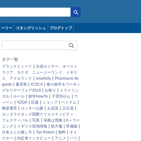
トーリー
コタングリッシュ
ブログトップ
タグ一覧
|
|
ブランク
ミード
出張セミナー、オースト
ラリア、カナダ、ニュージーランド、イギリ
|
|
ス、アイルランド
smartcity
Pharmacie de
|
|
|
garde
夏至祭
ICOCA
春の留学＆ワーキン
|
|
グホリデーフェア2018
お祭り
トライリン
|
|
|
|
ガル
ルール
留学HowTo
子宮頚がん
ウ
|
|
|
|
|
ィーン
NZQA
応援
ショップ
ベトナム
|
|
|
|
教室運営
ロッキー山脈
お花見
正社員
カンヌライオンズ国際クリエイティビティ・
|
|
|
フェスティバル
写真
深夜は危険
K＋ラー
|
|
|
|
ニング
イギリス現地情報
処方箋
常備薬
|
|
|
日本人との接し方
Tax Return
無料
オイ
|
|
|
|
スター
内定者インタビュー
アニメ
パリ