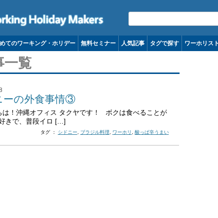
コンテンツへ移動
めてのワーキング・ホリデー
無料セミナー
人気記事
タグで探す
ワーホリス
事一覧
8
ニーの外食事情③
は！沖縄オフィス タクヤです！ ボクは食べることが
好きで、普段イロ […]
タグ ：
シドニー
,
ブラジル料理
,
ワーホリ
,
酸っぱ辛うまい