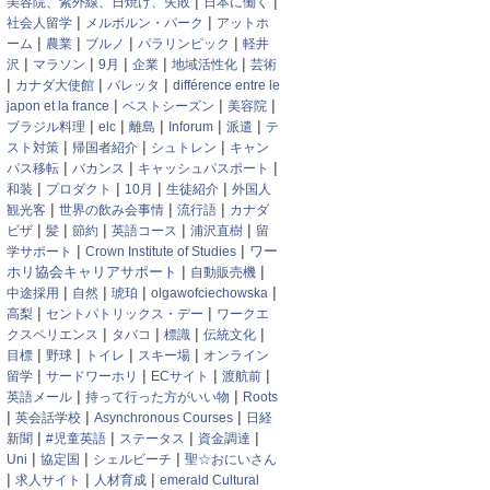
|
|
美容院、紫外線、日焼け、失敗
日本に働く
|
|
社会人留学
メルボルン・パーク
アットホ
|
|
|
|
ーム
農業
ブルノ
パラリンピック
軽井
|
|
|
|
|
沢
マラソン
9月
企業
地域活性化
芸術
|
|
|
カナダ大使館
バレッタ
différence entre le
|
|
|
japon et la france
ベストシーズン
美容院
|
|
|
|
|
ブラジル料理
elc
離島
Inforum
派遣
テ
|
|
|
スト対策
帰国者紹介
シュトレン
キャン
|
|
|
パス移転
バカンス
キャッシュパスポート
|
|
|
|
和装
プロダクト
10月
生徒紹介
外国人
|
|
|
観光客
世界の飲み会事情
流行語
カナダ
|
|
|
|
|
ビザ
髪
節約
英語コース
浦沢直樹
留
|
|
ワー
学サポート
Crown Institute of Studies
|
|
ホリ協会キャリアサポート
自動販売機
|
|
|
|
中途採用
自然
琥珀
olgawofciechowska
|
|
高梨
セントパトリックス・デー
ワークエ
|
|
|
|
クスペリエンス
タバコ
標識
伝統文化
|
|
|
|
目標
野球
トイレ
スキー場
オンライン
|
|
|
|
留学
サードワーホリ
ECサイト
渡航前
|
|
英語メール
持って行った方がいい物
Roots
|
|
|
英会話学校
Asynchronous Courses
日経
|
|
|
|
新聞
#児童英語
ステータス
資金調達
|
|
|
Uni
協定国
シェルビーチ
聖☆おにいさん
|
|
|
求人サイト
人材育成
emerald Cultural