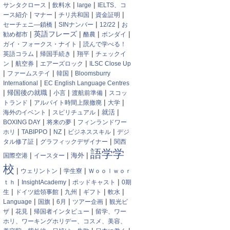
|
|
|
サンタクロース
飲料水
large
IELTS、コ
|
|
|
|
ース紹介
マナー
チリ共和国
資金証明
|
|
|
セーチェニ―鎖橋
SINナンバー
12/22
お
|
英語フレーズ
|
|
|
勧め都市
酪農
ボンダイ
|
ガイ・フォークス・ナイト
読んで学べる！
|
|
|
英語コラム
帰国手続き
翔平
チェックイ
|
|
|
ン
航空券
エアーズロック
ILSC Close Up
|
|
|
ファームステイ
韓国
Bloomsburry
|
International
EC English Language Centres
|
|
|
|
帰国後の就職
小言
渡航前準備
スコッ
|
|
|
トランド
アルバイト時間上限撤廃
大学
|
|
|
就活
海外のイベント
スピリチュアル
|
|
BOXING DAY
将来の夢
フィンランドワー
|
|
|
|
ホリ
TABIPPO
NZ
ビジネススキル
デジ
|
|
タル修了証
グラフィックデザイナー
関西
語学学
|
|
|
海外
国際空港
イースター
校
|
|
|
ウェリントン
学生寮
Ｗｏｏｌｗｏｒ
|
|
|
ｔｈ
InsightAcademy
ポッドキャスト
0期
|
|
|
|
|
生
ドイツ総領事館
九州
ギフト
軟水
|
|
|
|
Language
国旗
6月
ツアー企画
観光ビ
|
|
|
ザ
花見
帰国者インタビュー
留学、ワー
ホリ、ワーキングホリデー、コスメ、美容、