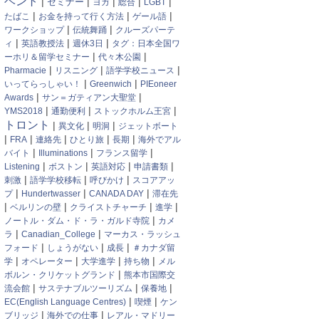
ベント
|
|
|
|
|
セミナー
ヨガ
総合
LGBT
|
|
|
たばこ
お金を持って行く方法
ゲール語
|
|
ワークショップ
伝統舞踊
クルーズパーテ
|
|
|
ィ
英語教授法
週休3日
タグ：日本全国ワ
|
|
ーホリ＆留学セミナー
代々木公園
|
|
|
Pharmacie
リスニング
語学学校ニュース
|
|
いってらっしゃい！
Greenwich
PIEoneer
|
|
Awards
サン＝ガティアン大聖堂
|
|
|
YMS2018
通勤便利
ストックホルム王宮
トロント
|
|
|
異文化
明洞
ジェットボート
|
|
|
|
|
FRA
連絡先
ひとり旅
長期
海外でアル
|
|
|
バイト
Illuminations
フランス留学
|
|
|
|
Listening
ボストン
英語対応
申請書類
|
|
|
刺激
語学学校移転
呼びかけ
スコアアッ
|
|
|
プ
Hundertwasser
CANADA DAY
滞在先
|
|
|
|
ベルリンの壁
クライストチャーチ
進学
|
ノートル・ダム・ド・ラ・ガルド寺院
カメ
|
|
ラ
Canadian_College
マーカス・ラッシュ
|
|
|
フォード
しょうがない
成長
＃カナダ留
|
|
|
|
学
オペレーター
大学進学
持ち物
メル
|
ボルン・クリケットグランド
熊本市国際交
|
|
|
流会館
サステナブルツーリズム
保養地
|
|
EC(English Language Centres)
喫煙
ケン
|
|
ブリッジ
海外での仕事
レアル・マドリー