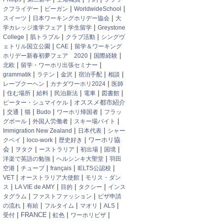
|
|
|
クフライデー
ビーガン
WorldwideSchool
|
|
スイーツ
日本ワーキングホリデー協会
大
|
|
学カレッジ進学フェア
学生留学
Greystone
|
|
|
College
肌トラブル
クラブ活動
シングヴ
|
|
ェトリル国立公園
CAE
留学＆ワーキング
|
|
ホリデー新春初夢フェア 2020
国際経験
|
|
北欧
留学・ワーホリ出張セミナー
|
|
|
|
|
grammatik
ラテン
金沢
宿泊手配
相談
|
|
レープクーヘン
カナダワーホリ2024
医師
|
|
|
|
|
|
住む場所
給料
民泊新法
電車
図書館
|
オススメ都市紹介
ピーター・シュマイケル
|
|
|
|
|
交通
猫
Budo
ワーホリ帰国者
フラッ
|
|
|
グポール
外国人労働者
スキー場バイト
|
|
Immigration New Zealand
日本代表
シャー
|
|
|
ワーホリ協
クベイ
loco-work
歴史好き
|
|
|
|
|
会
ヲタク
ーストラリア
初出場
国境
|
|
洋楽で英語の勉強
ヘルシンキ大聖堂
羽田
|
|
|
|
空港
チューブ
français
IELTS公認校
|
|
VET
オーストラリア大使館
モリス・ダン
|
|
|
|
ス
LA VIE de AMY
目的
タクシー
インス
|
|
タグラム
ファストファッション
ビザ申請
|
|
|
|
|
の流れ
有給
フルタイム
マオリ
ALS
|
|
|
|
受付
FRANCE
虹色
ワーホリビザ