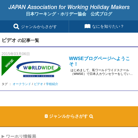
日本ワーキング・ホリデー協会 公式ブログ
なにを知りたい？
ジャンルからさがす
ビデオ
の記事一覧
2015年03月06日
WWSEブログページへようこ
WWSE
そ！
はじめまして、私ワールドワイドスクール
（WWSE）で日本人カウンセラーをしている
Mamikoと申します。 &n […]
タグ ：
オークランド
/
ビデオ
/
学校紹介
ジャンルからさがす
ワーホリ情報局