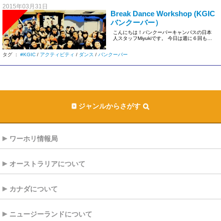
2015年03月31日
Break Dance Workshop (KGIC
バンクーバー）
こんにちは！バンクーバーキャンパスの日本
人スタッフMiyukiです。 今日は週に６回も開
催しているアクティビテ […]
タグ ：
#KGIC
/
アクティビティ
/
ダンス
/
バンクーバー
ジャンルからさがす
ワーホリ情報局
オーストラリアについて
カナダについて
ニュージーランドについて