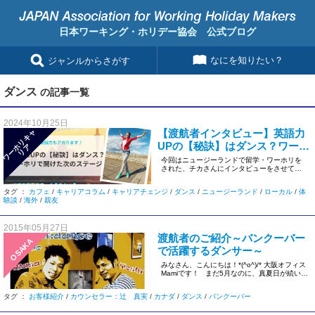
日本ワーキング・ホリデー協会 公式ブログ
なにを知りたい？
ジャンルからさがす
ダンス
の記事一覧
2024年10月25日
【渡航者インタビュー】英語力
ワ
ー
リ
キ
ャ
リ
UPの【秘訣】はダンス？ワーホ
ホ
ア
リで開けた次のステージ
今回はニュージーランドで留学・ワーホリを
された、チカさんにインタビューをさせてい
ただきました！ チカさんのご紹 […]
タグ ：
カフェ
/
キャリアコラム
/
キャリアチェンジ
/
ダンス
/
ニュージーランド
/
ローカル
/
体
験談
/
海外
/
親友
2015年05月27日
渡航者のご紹介～バンクーバー
OSAKA
で活躍するダンサー～
みなさん、こんにちは！*(^o^)/* 大阪オフィス
Mamiです！ まだ5月なのに、真夏日が続い
[…]
タグ ：
お客様紹介
/
カウンセラー：辻 真実
/
カナダ
/
ダンス
/
バンクーバー