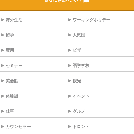
なにを知りたい？
海外生活
ワーキングホリデー
留学
人気国
費用
ビザ
セミナー
語学学校
英会話
観光
体験談
イベント
仕事
グルメ
カウンセラー
トロント