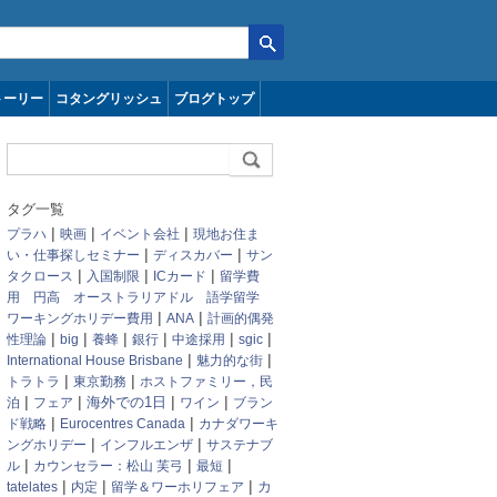
トーリー
コタングリッシュ
ブログトップ
タグ一覧
|
|
|
プラハ
映画
イベント会社
現地お住ま
|
|
い・仕事探しセミナー
ディスカバー
サン
|
|
|
タクロース
入国制限
ICカード
留学費
用 円高 オーストラリアドル 語学留学
|
|
ワーキングホリデー費用
ANA
計画的偶発
|
|
|
|
|
|
性理論
big
養蜂
銀行
中途採用
sgic
|
|
International House Brisbane
魅力的な街
|
|
トラトラ
東京勤務
ホストファミリー，民
|
|
|
|
泊
フェア
海外での1日
ワイン
ブラン
|
|
ド戦略
Eurocentres Canada
カナダワーキ
|
|
ングホリデー
インフルエンザ
サステナブ
|
|
|
ル
カウンセラー：松山 芙弓
最短
|
|
|
カ
tatelates
内定
留学＆ワーホリフェア