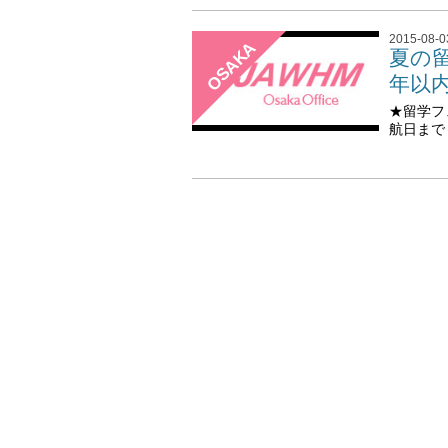
2015-08-0
OSAKA
夏の
年以
★留学フ
航日まで