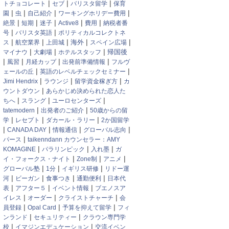
|
|
|
トチョコレート
セブ
バリスタ留学
保育
|
|
|
|
園
虫
自己紹介
ワーキングホリデー費用
|
|
|
|
|
絶景
短期
迷子
Active8
費用
納税者番
|
|
号
バリスタ英語
ポリティカルコレクトネ
|
|
|
|
|
海外
ス
航空業界
上田城
スペイン広場
|
|
|
帰国後
マイナウ
大劇場
ホテルスタッフ
|
|
|
|
風習
月経カップ
出発前準備情報
フルヴ
|
|
ェールの丘
英語のレベルチェックセミナー
|
|
|
Jimi Hendrix
ラウンジ
留学資金稼ぎ方
カ
|
ウントダウン
あらかじめ決められた恋人た
|
|
|
ちへ
スラング
ユーロセンターズ
|
|
tatemodern
出発者のご紹介
50歳からの留
|
|
|
学
レセプト
ダカール・ラリー
2か国留学
|
|
|
|
CANADA DAY
情報通信
グローバル志向
|
パース
taikenndann カウンセラー：AMY
|
|
|
KOMAGINE
パラリンピック
入れ墨
ガ
|
|
|
イ・フォークス・ナイト
Zone制
アニメ
|
|
|
グローバル塾
1分
イギリス研修
リドー運
|
|
|
|
河
ビーガン
食事つき
通勤便利
日本代
|
|
|
表
アフター５
イベント情報
ブエノスア
|
|
|
イレス
オーダー
クライストチャーチ
会
|
|
|
員登録
Opal Card
予算を抑えて留学
フィ
|
|
ンランド
セキュリティー
クラウン専門学
|
|
校
イマジンエデュケーション
交流イベン