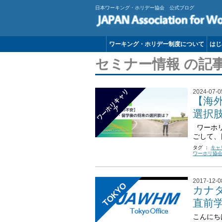
日本ワーキング・ホリデー協会 公式ブログ
ワーキング・ホリデー制度について
はじ
セミナー情報 の記
ワ
ー
リ
キ
ャ
リ
2024-07-0
【海
ホ
ア
選択
ワーホリ
ごして、
タグ ：
キャ
ワーホリ協
2017-12-0
TOKYO
カナ
直前
こんにち