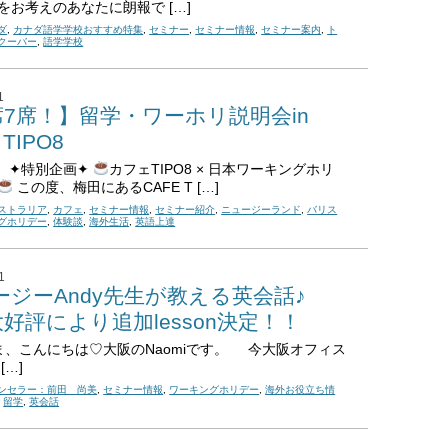
をお考えのあなたに朗報で […]
ダ
,
カナダ語学学校おすすめ特集
,
セミナー
,
セミナー情報
,
セミナー案内
,
ト
クーバー
,
語学学校
1
7席！】留学・ワーホリ説明会in
 TIPO8
！ ✦特別企画✦
カフェTIPO8 × 日本ワーキングホリ
この度、梅田にあるCAFE T […]
ストラリア
,
カフェ
,
セミナー情報
,
セミナー紹介
,
ニュージーランド
,
バリス
グホリデー
,
体験談
,
海外生活
,
英語上達
1
ージーAndy先生が教える英会話♪
好評により追加lesson決定！！
、こんにちは♡大阪のNaomiです。 今大阪オフィス
[…]
ンセラー：前田 尚美
,
セミナー情報
,
ワーキングホリデー
,
海外お役立ち情
,
留学
,
英会話