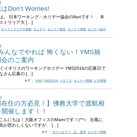
2
Don’t Worries!
は。 日本ワーキング・ホリデー協会のNoriです！ 本
ストラリア大 […]
：
オーストラリア大使館
,
セミナー
,
セミナー報告
,
セミナー情報
,
セミナー紹介
6
 みんなでやれば 怖くない！YMS抽
明会のご案内
イギリスのワーキングホリデー YMS2016の応募日で
なさん応募の […]
タグ ：
YMS
,
YMS2016
,
イギリス
,
セミナー情報
,
ビザ情報
0
都在住の方必見！】佛教大学で渡航相
を開催します！！
こんにちは！大阪オフィスのMamiです！(^^♪ 台風に
気が思わしくないですが、 […]
タグ ：
カウンセラー：辻 真実
,
セミナー情報