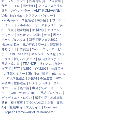
|
|
|
|
明
フリーランス
お客様紹介
法人営業
|
|
|
|
翔平
トイレ
海外渡航
クリスマス交流会
|
|
カウンセラー：AMY KOMAGINE
運営
|
|
|
Valentine's day
おススメ
バイヤー
|
|
|
Paralympics
学生限定
海外留学
ワークパ
|
|
ーミット
メルボルン、オーストラリア
浜
|
|
|
|
松
天職
地産地消
都市比較
オリエンテ
|
|
|
|
ーション
海外オフィス経験
web
乳がん
|
|
ポータブルスキル
新春初夢フェア2019
|
|
National Day
風の時代
ワーホリ協定国を
|
|
|
知ろう！
日常英語
Saori
スカボロービー
|
|
|
チ
LA VIE de AMY
キャンペーン情報
ステ
|
|
|
ータス
新しいスタッフ
酸っぱ辛うまい
|
|
|
英語上達方法
FRANCE
持ち込み
年齢引
|
|
|
|
き下げ
FITT
NSEC
YMS2018
介護留学
|
|
|
大使館セミナー
ShiriBeshi留学
Internship
|
|
|
|
日本人学生割合
外国籍
教室運営
2027
|
|
|
年留学
世界遺産
レストラン勤務
クルー
|
|
ズパーティ
処方箋
出発までのフローチャ
|
|
|
ート
Greenwich College
英語プログラム
|
|
|
ディディエ・ドログバ
留学生活
地域貢献
|
|
|
|
|
新春
校名変更
フランス生活
お薬
渡航
|
|
|
渡航準備
4月
求人サイト
Common
European Framework of Reference for