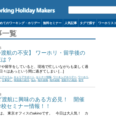
コンテンツへ移動
めてのワーキング・ホリデー
無料セミナー
人気記事
タグで探す
ワーホリス
事一覧
5
外渡航の不安】 ワーホリ・留学後の
肢は？
や留学をしていると、現地で忙しいながらも楽しく過
日々はあっという間に過ぎてしまい […]
リアコラム
,
キャリアサポート
,
セミナー情報
,
ワーキングホリデー
,
ワーホリ
,
会
,
仕事探し
,
帰国後の就活
,
悩み
,
海外就職
,
海外経験
,
渡航中の相談
,
留学
8
ダ渡航に興味のある方必見！ 開催
学校セミナー情報！！
は。 東京オフィスのakinoです。 今日は大人気！ カ