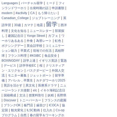
|
|
|
Languages
バーチャル留学
ミード
フィ
|
|
|
ンランドワーホリ
出発時期の話
申請書類
|
|
|
|
modern
#activity
CA
もう帰りたい
|
|
Canadian_College
ジョブトレーニング
英
留学
|
|
|
|
|
語学習
30歳
カマテ
地震
西洋
|
|
|
料理
文化を知る
ニュースレター
部屋探
|
|
|
|
カフェ
し
建国記念日
Yonge Street
ワ
|
|
|
|
ーホリあるある
外食
為替レート
虹色
|
|
ボクシングデー
英会話学校
コミュニケー
|
|
|
ション能力
卒業式
現地での生活
高校野
|
|
|
|
球
フランス料理
#KGIBC
食品安全
|
|
|
BOXINGDAY
語学上達
イギリス英語
緊急
|
|
|
|
デービス
語学学校EC
桜
クリスティア
|
|
ン・エリクセン
バスクダービー
外国人交
|
|
|
流
モニター募集
ジェットボート
留学準
|
|
備
アパレル，卒業生
カナダワーホリ2025
|
|
|
|
英語を活かす
異文化
医療系ドラマ
ニュ
|
|
ージーランド大使館
elc
イキケ海戦記念日
|
|
|
|
|
国籍構成
文法
授業料割引
妖精
長野県
|
|
|
Discover
トニーパーカー
フランスの庭園
|
|
|
|
|
ブランクOK
板門店
歯並び
ICOCA
協
|
|
|
|
定国
観光変化
ILSC動画
仕入れ
Co-op
|
|
プログラム
自然
春の留学＆ワーキングホ