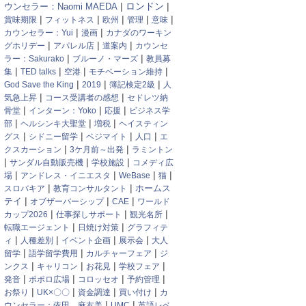
|
|
ウンセラー：Naomi MAEDA
ロンドン
|
|
|
|
|
賞味期限
フィットネス
欧州
管理
意味
|
|
カウンセラー：Yui
漫画
カナダのワーキン
|
|
|
グホリデー
アパレル店
道案内
カウンセ
|
|
ラー：Sakurako
ブルーノ・マーズ
教員募
|
|
|
|
集
TED talks
空港
モチベーション維持
|
|
|
God Save the King
2019
簿記検定2級
人
|
|
気急上昇
コース受講者の感想
セドレツ納
|
|
|
骨堂
インターン：Yoko
応援
ビジネス学
|
|
|
部
ヘルシンキ大聖堂
増税
ヘイスティン
|
|
|
|
グス
シドニー留学
ベジマイト
人口
エ
|
|
クスカーション
3ケ月前～出発
ラミントン
|
|
|
サンダル自動販売機
学校施設
コメディ広
|
|
|
|
場
アンドレス・イニエスタ
WeBase
猫
|
|
スロバキア
教育コンサルタント
ホームス
|
|
|
テイ
オブザーバーシップ
CAE
ワールド
|
|
|
カップ2026
仕事探しサポート
観光名所
|
|
転職エージェント
日焼け対策
グラフィテ
|
|
|
|
ィ
人種差別
イベント企画
展示会
大人
|
|
|
留学
語学留学費用
カルチャーフェア
ジ
|
|
|
|
ンクス
キャリコン
お花見
学校フェア
|
|
|
|
発音
ポポロ広場
コロッセオ
予約管理
|
|
|
|
お祭り
UK×〇〇
資金調達
買い付け
カ
|
|
ウンセラー：依田 麻友美
UMC
英語レベ