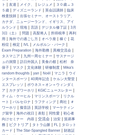
|
|
|
|
ト
友達
メイク、
レジュメ
３０歳→３
|
|
|
５歳
ディズニーランド
英会話講師
臨床
|
検査技師
出張セミナー、オーストラリア、
カナダ、ニュージーランド、イギリス、アイ
|
|
|
|
ルランド
現地
言語
デジタル修了証
3月
|
|
|
|
3日（土）
問題
高梨将人
所得税率
再利
|
|
|
|
用
海外での過ごし方
オペラ座
稼ぐ
花
|
|
|
|
粉症
検定
IVL
メルボルン・パーク
|
|
|
Exam Preparation
海外勤務
異種交流会
|
|
タスマニア
九州一周セミナー
サスナージ
|
|
|
ュの洞窟
訪日外国人
美食の都
松村 奈
|
|
|
|
保子
マスク
文化体験
研修制度
Mika's
|
|
|
|
random thoughts
yan
Noël
マニラ
ウイ
|
|
|
ンタースポーツ
40周年記念
ケルン大聖堂
|
エスプレッソ
ボウネス＝オン＝ウィンダミ
|
|
|
ア
カナダワーホリ
KGICニュースレター
|
|
ティム・ケーヒル
マリンスポーツ
リクル
|
|
|
|
ート
バルセロナ
ラフティング
商社
＃
|
|
|
ワーホリ
擬音語
英語学校
マーケティン
|
|
|
|
グ留学
海外の祝日
表彰
同性愛
初心者
|
|
|
交流会
向けセミナー 内容
治安
貿易事
|
|
|
|
ビクトリア
務
タトラ山脈
FL
タロット
|
|
カード
The Star-Spangled Banner
財政証