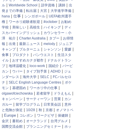
|
|
|
|
ル
Worldwide School
語学資格
講師
出
|
|
|
|
発までの準備
転出届
大宮
大学進学準備
|
|
|
hana
仕事
シンガポール
UEFA欧州選手
|
|
|
権
ワーホリ経験者歓迎
#october
お勧め
|
|
|
|
学校
美味しい
高校生
ハイキング
ディ
|
スカバーイングリッシュ
カウンセラー：小
|
|
|
澤 祐介
Charter Australia
タブー
お得情
|
|
|
|
報
出発
最新ニュース
melody
ジュニア
|
|
|
|
キャンプ
ブルターニュ
シャンソン
愛媛
|
|
|
食事
プロダクト
バンウエスト
生活スタ
|
|
イル
おすすめカナダ都市
ドナルドトラン
|
|
|
|
プ
地球温暖化
loco-work
国紹介
バービ
|
|
|
|
カン
ウバー
タイプ別予算
ADHD
ジェ
|
|
|
ンダーレス
海外大学
SELC
FCバルセロ
|
|
ナ
SELC English Language Centres
ポケ
|
|
|
モン
基礎固め
ワーホリ中の仕事
|
|
|
olgawofciechowska
若者留学
ドラえもん
|
|
|
キャンペーン
サーティーワン
営業
カン
|
|
|
ガルー
留学プログラム
日常英会話
意外
|
|
|
|
と危険が身近
10/28
秋
京都
オノマトペ
|
|
|
|
|
Europe
コレポン
ワークビザ
保健師
|
|
|
|
金沢
書初め
オークランド
台湾グルメ
|
|
国際交流会館
プランニングセミナー
ホッ