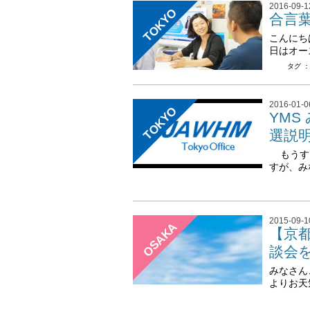
2016-09-1
TOKYO
合言葉は
こんにち
日はオー
タグ 
2016-01-0
TOKYO
YMS
選説
もうすぐ
すが、み
2015-09-1
OSAKA
【京
談会
みなさん
よりお天