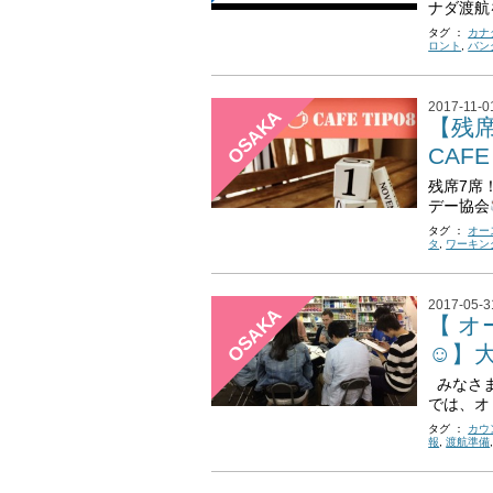
ナダ渡航
タグ ：
カナ
ロント
,
バン
2017-11-0
OSAKA
【残席
CAFE
残席7席
デー協会
タグ ：
オー
タ
,
ワーキン
2017-05-3
OSAKA
【 オ
☺】大
みなさま
では、オ 
タグ ：
カウ
報
,
渡航準備