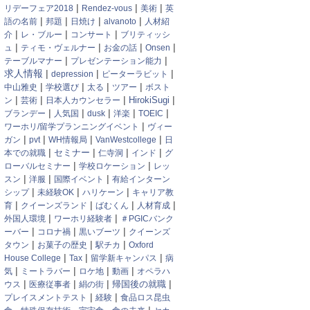
|
|
|
リデーフェア2018
Rendez-vous
美術
英
|
|
|
|
語の名前
邦題
日焼け
alvanoto
人材紹
|
|
|
介
レ・ブルー
コンサート
ブリティッシ
|
|
|
|
ュ
ティモ・ヴェルナー
お金の話
Onsen
|
|
テーブルマナー
プレゼンテーション能力
|
|
|
求人情報
depression
ピーターラビット
|
|
|
|
中山雅史
学校選び
太る
ツアー
ボスト
|
|
|
|
HirokiSugi
ン
芸術
日本人カウンセラー
|
|
|
|
|
ブランデー
人気国
dusk
洋楽
TOEIC
|
ワーホリ/留学プランニングイベント
ヴィー
|
|
|
|
ガン
pvt
WH情報局
VanWestcollege
日
|
|
|
|
セミナー
本での就職
仁寺洞
インド
グ
|
|
ローバルセミナー
学校ロケーション
レッ
|
|
|
スン
洋服
国際イベント
有給インターン
|
|
|
シップ
未経験OK
ハリケーン
キャリア教
|
|
|
|
育
クイーンズランド
ばむくん
人材育成
|
|
外国人環境
ワーホリ経験者
＃PGICバンク
|
|
|
ーバー
コロナ禍
黒いブーツ
クイーンズ
|
|
|
タウン
お菓子の歴史
駅チカ
Oxford
|
|
|
House College
Tax
留学新キャンパス
病
|
|
|
|
気
ミートラバー
ロケ地
動画
オペラハ
|
|
|
|
帰国後の就職
ウス
医療従事者
絹の街
|
|
プレイスメントテスト
経験
食品ロス昆虫