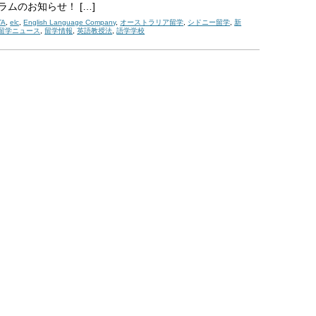
ラムのお知らせ！ […]
TA
,
elc
,
English Language Company
,
オーストラリア留学
,
シドニー留学
,
新
留学ニュース
,
留学情報
,
英語教授法
,
語学学校