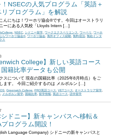
を！NSECの人気プログラム「英語＋
ペリプログラム」を解説
こんにちは！ワーホリ協会®です。今回はオーストラリ
にある人気校「Lloyds Intern […]
dsCollege
,
NSEC
,
シドニー留学
,
ワークエクスペリエンス
,
ワーペリ
,
ワーホ
ならワーホリ協会®
,
ワーホリ協会
,
海外オフィス経験
,
無料宿泊
,
無給インタ
ラス
3
enwich College】新しい英語コース
！国籍比率データも公開
クスについて 現在の国籍比率（2025年8月時点）をご
します。 今回ご紹介するのは メルボルン […]
COS
,
Greenwich College
,
PRO英語コース
,
VETコース
,
オーストラリア留学
,
学
,
メルボルン留学
,
国籍比率
,
留学情報
,
英語コース
,
語学留学
7
LCシドニー】新キャンパスへ移転＆
TAプログラム開設！
nglish Language Company) シドニーの新キャンパスと