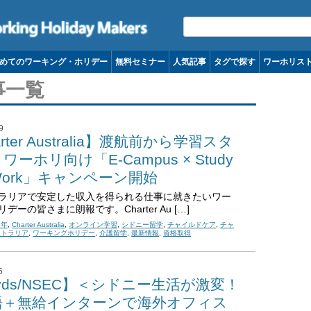
コンテンツへ移動
めてのワーキング・ホリデー
無料セミナー
人気記事
タグで探す
ワーホリス
事一覧
9
rter Australia】渡航前から学習スタ
ワーホリ向け「E-Campus × Study
 Work」キャンペーン開始
ラリアで安定した収入を得られる仕事に就きたいワー
デーの皆さまに朗報です。Charter Au […]
6年
,
Charter Australia
,
オンライン学習
,
シドニー留学
,
チャイルドケア
,
チャ
ストラリア
,
ワーキングホリデー
,
介護留学
,
最新情報
,
資格取得
6
oyds/NSEC】＜シドニー生活が激変！
語＋無給インターンで海外オフィス