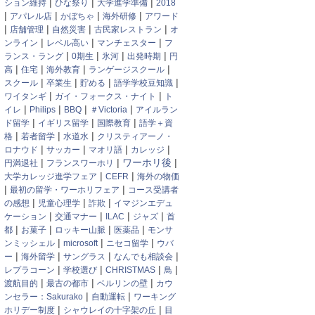
|
|
|
ション維持
ひな祭り
大学進学準備
2018
|
|
|
|
アパレル店
かぼちゃ
海外研修
アワード
|
|
|
|
店舗管理
自然災害
古民家レストラン
オ
|
|
|
ンライン
レベル高い
マンチェスター
フ
|
|
|
|
ランス・ラング
0期生
氷河
出発時期
円
|
|
|
|
高
住宅
海外教育
ランゲージスクール
|
|
|
|
スクール
卒業生
貯める
語学学校豆知識
|
|
ワイタンギ
ガイ・フォークス・ナイト
ト
|
|
|
|
イレ
Philips
BBQ
＃Victoria
アイルラン
|
|
|
ド留学
イギリス留学
国際教育
語学＋資
|
|
|
格
若者留学
水道水
クリスティアーノ・
|
|
|
|
ロナウド
サッカー
マオリ語
カレッジ
|
|
|
ワーホリ後
円満退社
フランスワーホリ
|
|
大学カレッジ進学フェア
CEFR
海外の物価
|
|
最初の留学・ワーホリフェア
コース受講者
|
|
|
の感想
児童心理学
詐欺
イマジンエデュ
|
|
|
|
ケーション
交通マナー
ILAC
ジャズ
首
|
|
|
|
都
お菓子
ロッキー山脈
医薬品
モンサ
|
|
|
ンミッシェル
microsoft
ニセコ留学
ウバ
|
|
|
|
ー
海外留学
サングラス
なんでも相談会
|
|
|
|
レプラコーン
学校選び
CHRISTMAS
鳥
|
|
|
渡航目的
最古の都市
ベルリンの壁
カウ
|
|
ンセラー：Sakurako
自動運転
ワーキング
|
|
ホリデー制度
シャウレイの十字架の丘
目