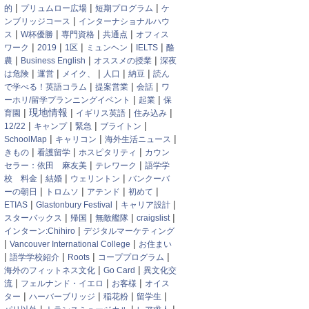
|
|
|
的
プリュムロー広場
短期プログラム
ケ
|
ンブリッジコース
インターナショナルハウ
|
|
|
|
ス
W杯優勝
専門資格
共通点
オフィス
|
|
|
|
|
ワーク
2019
1区
ミュンヘン
IELTS
酪
|
|
|
農
Business English
オススメの授業
深夜
|
|
|
|
|
は危険
運営
メイク、
人口
納豆
読ん
|
|
|
で学べる！英語コラム
提案営業
会話
ワ
|
|
ーホリ/留学プランニングイベント
起業
保
|
|
|
|
現地情報
育園
イギリス英語
住み込み
|
|
|
|
12/22
キャンプ
緊急
ブライトン
|
|
|
SchoolMap
キャリコン
海外生活ニュース
|
|
|
きもの
看護留学
ホスピタリティ
カウン
|
|
セラー：依田 麻友美
テレワーク
語学学
|
|
|
校 料金
結婚
ウェリントン
バンクーバ
|
|
|
|
ーの朝日
トロムソ
アテンド
初めて
|
|
|
ETIAS
Glastonbury Festival
キャリア設計
|
|
|
|
スターバックス
帰国
無敵艦隊
craigslist
|
インターン:Chihiro
デジタルマーケティング
|
|
Vancouver International College
お住まい
|
|
|
|
語学学校紹介
Roots
コーププログラム
|
|
海外のフィットネス文化
Go Card
異文化交
|
|
|
流
フェルナンド・イエロ
お客様
オイス
|
|
|
|
ター
ハーバーブリッジ
稲花粉
留学生