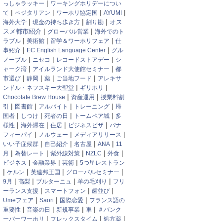
|
っしゃラッキー
ワーキングホリデーについ
|
|
|
|
て
ベジタリアン
ワーホリ協定国
AYUMI
|
|
|
オス
海外大学
現金の持ち歩き方
割り勘
|
|
スメ都市紹介
グローバル営業
海外でのト
|
|
|
ラブル
美術館
留学＆ワーホリフェア
仕
|
|
事紹介
EC English Language Center
グル
|
|
|
ノーブル
ニセコ
レコードストアデー
シ
|
|
ャーク湾
アイルランド大使館セミナー
都
|
|
|
|
市選び
静岡
薬
ご当地フード
アレキサ
|
|
ンドル・ネフスキー大聖堂
ギリホリ
|
|
Chocolate Brew House
資産運用
授業料割
|
|
|
|
引
図書館
アルバイト
トレーニング
帰
|
|
|
|
国者
しつけ
死者の日
トームペア城
多
|
|
|
|
様性
海外滞在
住居
ビジネスビザ
バナ
|
|
|
フィーパイ
ノルウェー
メディアリリース
|
|
|
|
いい子症候群
自己紹介
名古屋
ANA
11
|
|
|
|
|
月
為替レート
紫外線対策
NZLC
外食
|
|
|
ビジネス
金融業界
芸術
5つ星レストラン
|
|
|
|
ケルン
英連邦王国
グローバルセミナー
|
|
|
|
9月
高梨
ブルターニュ
羊の毛刈り
フリ
|
|
|
ーランス支援
スマートフォン
歯並び
|
|
|
Umeフェア
Saori
国際恋愛
フランス語の
|
|
|
|
重要性
音楽の日
新規事業
車
＃バンク
|
|
|
ーバーワーホリ
フレックスタイム
処方薬