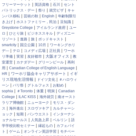
|
|
|
フリーマーケット
英語資格
石川
セント
|
|
|
パトリックス・デー
祭り
就労ビザ
キャ
|
|
|
ンパス移転
芸術の秋
English
年齢制限引
|
|
|
き上げ
ホストファミリー，民泊
豆知識
|
|
Greystone College
アイルランド政府
ユー
|
|
|
ロ
ひとり旅
ビジネススキル
ディズニー
|
|
|
|
リゾート
進路
旅
ポッドキャスト
|
|
|
smartcity
国立公園
10月
ワーキングホリ
|
|
|
|
デ―
テロ
コメディ広場
正社員
ワーホ
|
|
|
|
大阪オフィス
リ準備
実習
友好都市
教
|
|
|
室運営
カナダデー
グリーンビール
再利
|
|
用
Canadian College of English Language
|
|
ワーホリ協会キャリアサポート
HR
イギ
|
|
リス現地生活情報
ドイツ文化
＃ハロウィ
|
|
|
|
ーン
パリ祭
グトルフォス
お勧め
|
|
|
|
sophia
＃Toronto
体重
明洞
Canadian
|
|
|
College
ILAC KISS
海外就労
南オースト
|
|
ラリア博物館
ニューヨーク
モリス・ダン
|
|
|
ス
海外進出
スロヴァキア
カルチャーシ
|
|
|
ョック
短期
バンウエスト
インターナシ
|
|
|
ョナルセールス
人気急上昇
ベルリン
語
|
|
学学校比較セミナー
縁起もの
カフェバイ
|
|
|
ト
ゲーム
オンライン英語学習
モチベー