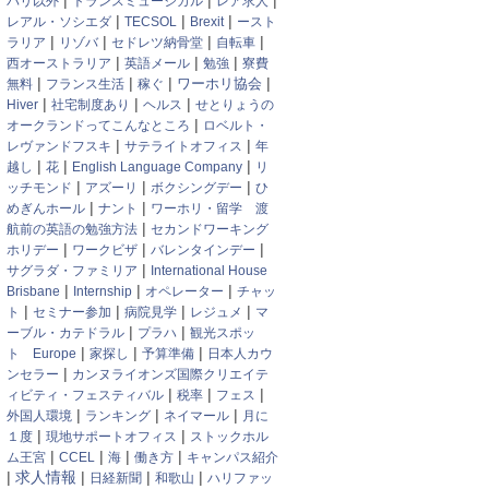
|
|
|
パリ以外
トランスミュージカル
レア求人
|
|
|
レアル・ソシエダ
TECSOL
Brexit
ースト
|
|
|
|
ラリア
リゾバ
セドレツ納骨堂
自転車
|
|
|
西オーストラリア
英語メール
勉強
寮費
|
|
|
|
ワーホリ協会
無料
フランス生活
稼ぐ
|
|
|
Hiver
社宅制度あり
ヘルス
せとりょうの
|
オークランドってこんなところ
ロベルト・
|
|
レヴァンドフスキ
サテライトオフィス
年
|
|
|
越し
花
English Language Company
リ
|
|
|
ッチモンド
アズーリ
ボクシングデー
ひ
|
|
めぎんホール
ナント
ワーホリ・留学 渡
|
航前の英語の勉強方法
セカンドワーキング
|
|
|
ホリデー
ワークビザ
バレンタインデー
|
サグラダ・ファミリア
International House
|
|
|
Brisbane
Internship
オペレーター
チャッ
|
|
|
|
ト
セミナー参加
病院見学
レジュメ
マ
|
|
ーブル・カテドラル
プラハ
観光スポッ
|
|
|
ト Europe
家探し
予算準備
日本人カウ
|
ンセラー
カンヌライオンズ国際クリエイテ
|
|
|
ィビティ・フェスティバル
税率
フェス
|
|
|
外国人環境
ランキング
ネイマール
月に
|
|
１度
現地サポートオフィス
ストックホル
|
|
|
|
ム王宮
CCEL
海
働き方
キャンパス紹介
|
|
|
|
求人情報
日経新聞
和歌山
ハリファッ