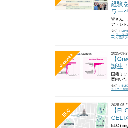
経験
ワー
皆さん、
ア・シドニー
タグ ：
Lloy
リ
,
ワーホリ
ーン
,
英語プ
2025-09-2
Greenwich
【Gre
誕生
国籍ミッ
案内いた
タグ ：
ELI
シドニー留
2025-05-2
【E
ELC
CEL
ELC (E