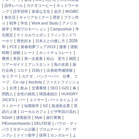
|
|
|
語学レベル
カナダコーヒー
ネットワーキ
|
|
|
|
ング
語学習得
多様な文化
金沢
#KGIBC
|
|
|
|
食生活
キャリアセミナー
歴史
プラン作
|
|
|
|
り
戦争
学生
Work and Study
アメリカ
|
|
|
留学
学割プロモーション
CampusHub
学
|
|
生限定
ケミカルウェポン
フィンランドワ
|
|
|
2026
ーホリ
歴史好き
日本人との接し方
|
|
|
|
年
FCE
新春初夢フェア2019
接客
渡航
|
|
|
|
時期
経験
レート
ホットチョコレート
|
|
|
|
|
費用
美容
第一次産業
松山 芙弓
病院
|
|
|
ツアーガイド
アシスタント
鳥の名前
旅
|
|
|
|
行企画
コロナ
日焼け
出発前準備情報
|
セミナー
カナダ、バンクーバー、仕事、コ
|
|
ープ、Co--op
#activity
ファストファッショ
|
|
|
|
|
|
|
ン
台湾
飲み
交通事情
SEO
G20
春
|
|
|
関西人
女性の病気
帰国者紹介
HUNGRY
|
|
|
|
JACK'S
バー
エイサー
パートタイム
ポ
|
|
|
|
ストカード
短期留学
NZ
急成長企業
英
|
|
|
語の上達
ローカルカフェ
ビザ申請の流れ
|
|
|
|
NZetA
接客販売
Myki
旅行業務
|
|
PIEoneerAwards
DELF対策
パウロ・ディ
|
|
バラ
タボール公園
プロムナード・デ・ザ
|
|
|
|
ングレ
ドイツ留学
採用
カンガルー
よ