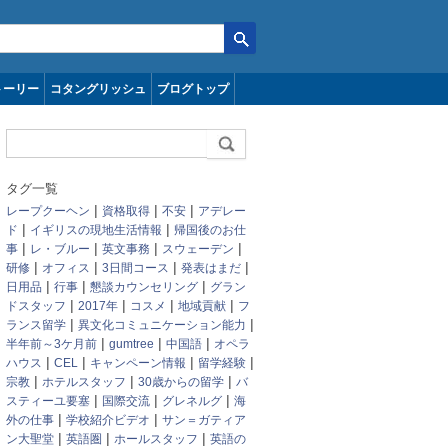
トーリー
コタングリッシュ
ブログトップ
タグ一覧
|
|
|
レープクーヘン
資格取得
不安
アデレー
|
|
ド
イギリスの現地生活情報
帰国後のお仕
|
|
|
|
事
レ・ブルー
英文事務
スウェーデン
|
|
|
|
研修
オフィス
3日間コース
発表はまだ
|
|
|
日用品
行事
懇談カウンセリング
グラン
|
|
|
|
ドスタッフ
2017年
コスメ
地域貢献
フ
|
|
ランス留学
異文化コミュニケーション能力
|
|
|
半年前～3ケ月前
gumtree
中国語
オペラ
|
|
|
|
ハウス
CEL
キャンペーン情報
留学経験
|
|
|
宗教
ホテルスタッフ
30歳からの留学
バ
|
|
|
スティーユ要塞
国際交流
グレネルグ
海
|
|
外の仕事
学校紹介ビデオ
サン＝ガティア
|
|
|
ン大聖堂
英語圏
ホールスタッフ
英語の