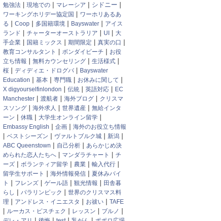
|
|
|
|
勉強法
現地での
マレーシア
シドニー
|
ワーキングホリデー協定国
ワーホリあるあ
|
|
|
|
る
Coop
多国籍環境
Bayswater
アイス
|
|
|
ランド
チャーターオーストラリア
UI
大
|
|
|
|
手企業
国籍ミックス
期間限定
真実の口
|
|
教育コンサルタント
ボンダイビーチ
お役
|
|
|
立ち情報
無料カウンセリング
生活様式
|
|
桜
ディディエ・ドログバ
Bayswater
|
|
|
|
Education
基本
専門職
お休みに関して
|
|
|
X digyourselfinlondon
伝統
英語対応
EC
|
|
|
Manchester
渡航者
海外ブログ
クリスマ
|
|
|
スソング
海外求人
世界遺産
無給インタ
|
|
|
ーン
休職
大学生オンライン留学
|
|
Embassy English
企画
海外のお役立ち情報
|
|
|
|
ベストシーズン
ヴァルトブルク城
新潟
|
|
ABC Queenstown
自己分析
あらかじめ決
|
|
められた恋人たちへ
マンダラチャート
チ
|
|
|
|
ーズ
ボランティア留学
農業
輸入代行
|
|
留学生サポート
海外情報発信
夏休みバイ
|
|
|
|
ト
フレンズ
ゲール語
観光情報
田舎暮
|
|
らし
パラリンピック
世界のクリスマス料
|
|
|
理
アンドレス・イニエスタ
お祓い
TAFE
|
|
|
|
ルーカス・ピスチェク
レッスン
ブルノ
|
|
|
|
デレ・アリ
後悔
test
乳がん
ポポロ広場