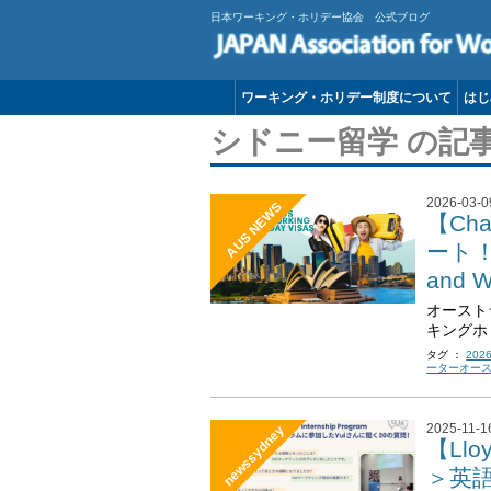
日本ワーキング・ホリデー協会 公式ブログ
ワーキング・ホリデー制度について
はじ
シドニー留学 の記
2026-03-0
AUS NEWS
【Cha
ート！
and
オースト
キングホリ
タグ ：
202
ーターオー
2025-11-1
newssydney
【Ll
＞英