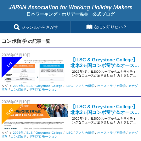
日本ワーキング・ホリデー協会 公式ブログ
なにを知りたい？
ジャンルからさがす
コンボ留学
の記事一覧
2026年05月10日
【ILSC & Greystone College】
LSI
北米2ヵ国コンボ留学＆オースト
ラリア最新運用アップデート
2026年4月、ILSCグループからエキサイティ
ングなニュースが届きました！ カナダとアメ
リカを一度に体験でき […]
タグ ：
2026年
/
ELS
/
Greystone College
/
ILSC
/
アメリカ留学
/
オーストラリア留学
/
カナダ
留学
/
コンボ留学
/
学割プロモーション
2026年05月10日
【ILSC & Greystone College】
ILSC
北米2ヵ国コンボ留学＆オースト
ラリア最新運用アップデート
2026年4月、ILSCグループからエキサイティ
ングなニュースが届きました！ カナダとアメ
リカを一度に体験でき […]
タグ ：
2026年
/
ELS
/
Greystone College
/
ILSC
/
アメリカ留学
/
オーストラリア留学
/
カナダ
留学
/
コンボ留学
/
学割プロモーション