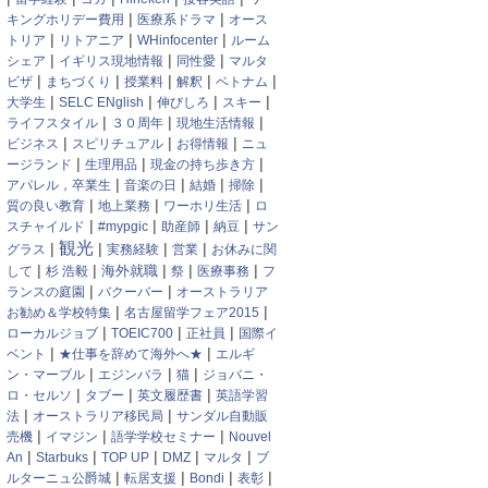
|
|
キングホリデー費用
医療系ドラマ
オース
|
|
|
トリア
リトアニア
WHinfocenter
ルーム
|
|
|
シェア
イギリス現地情報
同性愛
マルタ
|
|
|
|
|
ビザ
まちづくり
授業料
解釈
ベトナム
|
|
|
|
大学生
SELC ENglish
伸びしろ
スキー
|
|
|
ライフスタイル
３０周年
現地生活情報
|
|
|
ビジネス
スピリチュアル
お得情報
ニュ
|
|
|
ージランド
生理用品
現金の持ち歩き方
|
|
|
|
アパレル，卒業生
音楽の日
結婚
掃除
|
|
|
質の良い教育
地上業務
ワーホリ生活
ロ
|
|
|
|
スチャイルド
#mypgic
助産師
納豆
サン
観光
|
|
|
|
グラス
実務経験
営業
お休みに関
|
|
|
|
|
海外就職
して
杉 浩毅
祭
医療事務
フ
|
|
ランスの庭園
バクーバー
オーストラリア
|
|
お勧め＆学校特集
名古屋留学フェア2015
|
|
|
ローカルジョブ
TOEIC700
正社員
国際イ
|
|
ベント
★仕事を辞めて海外へ★
エルギ
|
|
|
ン・マーブル
エジンバラ
猫
ジョバニ・
|
|
|
ロ・セルソ
タブー
英文履歴書
英語学習
|
|
法
オーストラリア移民局
サンダル自動販
|
|
|
売機
イマジン
語学学校セミナー
Nouvel
|
|
|
|
|
An
Starbuks
TOP UP
DMZ
マルタ
ブ
|
|
|
|
ルターニュ公爵城
転居支援
Bondi
表彰