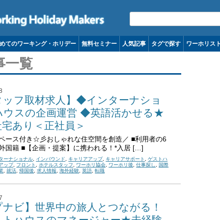
コンテンツへ移動
めてのワーキング・ホリデー
無料セミナー
人気記事
タグで探す
ワーホリス
事一覧
8
タッフ取材求人】◆インターナショ
ハウスの企画運営 ◆英語活かせる★
社宅あり＜正社員＞
ペース付き☆彡おしゃれな住空間を創造／ ■利用者の6
外国籍 ■【企画・提案】に携われる！*入居 […]
ターナショナル
,
インバウンド
,
キャリアアップ
,
キャリアサポート
,
ゲストハ
アップ
,
フロント
,
ホテルスタッフ
,
ワーホリ協会
,
ワーホリ後
,
仕事探し
,
国際
業
,
就活
,
帰国後
,
求人情報
,
海外経験
,
英語
,
転職
7
プナビ】世界中の旅人とつながる！
ストハウスのマネージャー★未経験