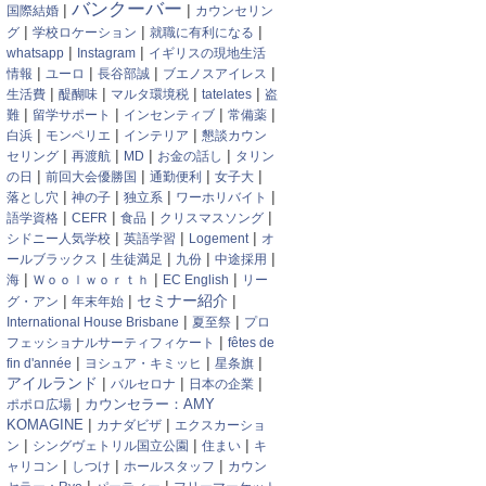
バンクーバー
|
|
国際結婚
カウンセリン
|
|
|
グ
学校ロケーション
就職に有利になる
|
|
whatsapp
Instagram
イギリスの現地生活
|
|
|
|
情報
ユーロ
長谷部誠
ブエノスアイレス
|
|
|
|
生活費
醍醐味
マルタ環境税
tatelates
盗
|
|
|
|
難
留学サポート
インセンティブ
常備薬
|
|
|
白浜
モンペリエ
インテリア
懇談カウン
|
|
|
|
セリング
再渡航
MD
お金の話し
タリン
|
|
|
|
の日
前回大会優勝国
通勤便利
女子大
|
|
|
|
落とし穴
神の子
独立系
ワーホリバイト
|
|
|
|
語学資格
CEFR
食品
クリスマスソング
|
|
|
シドニー人気学校
英語学習
Logement
オ
|
|
|
|
ールブラックス
生徒満足
九份
中途採用
|
|
|
海
Ｗｏｏｌｗｏｒｔｈ
EC English
リー
|
|
セミナー紹介
|
グ・アン
年末年始
|
|
International House Brisbane
夏至祭
プロ
|
フェッショナルサーティフィケート
fêtes de
|
|
|
fin d'année
ヨシュア・キミッヒ
星条旗
アイルランド
|
|
|
バルセロナ
日本の企業
|
カウンセラー：AMY
ポポロ広場
|
|
KOMAGINE
カナダビザ
エクスカーショ
|
|
|
ン
シングヴェトリル国立公園
住まい
キ
|
|
|
ャリコン
しつけ
ホールスタッフ
カウン