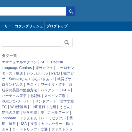
トーリー
コタングリッシュ
ブログトップ
タグ一覧
|
エマニュエルマクロン
SELC English
|
|
Language Centres
海外カフェ
ユーロセン
|
|
|
|
ターズ
輸送
シンガポール
Part3
観光ビ
|
|
|
ザ
Sabuのなんくるないさぁ～!
就労ビザ
|
|
ロサンゼルス
テスト
ワーホリ・留学 渡
|
|
|
航前の英語の勉強方法
バンクシー
IKEA
|
|
|
バーチャル留学
北朝鮮
スペイン広場
|
|
KGICバンクーバー
サンドアート
語学学校
|
|
|
|
|
EC
WH情報局
LINE登録
九州
うどん
|
|
|
|
昆虫の名前
語学習得
夢
ご当地フード
|
|
|
jobboard
ドラえもん
レ・ミゼラブル
費
|
|
|
|
用
運営
USA
投票
カウンセラー：松山
|
|
|
芙弓
ロードトリップ
交通
ファストトラ