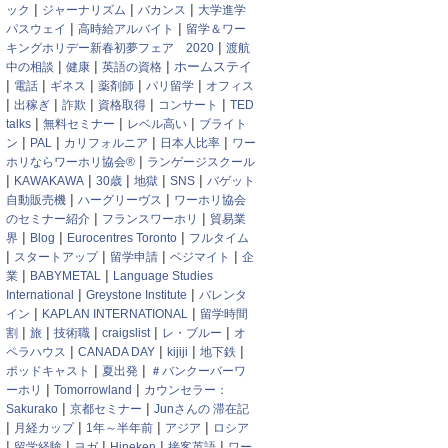
|
|
|
ック
ジャーナリズム
バカンス
大学進学
|
|
パスウェイ
高時給アルバイト
留学＆ワー
|
キングホリデー新春初夢フェア 2020
渡航
|
|
|
中の相談
健康
英語の資格
ホームステイ
|
|
|
|
|
電話
ギネス
薬剤師
パリ留学
オフィス
|
|
|
|
|
出稼ぎ
詐欺
資格取得
コンサート
TED
|
|
|
talks
無料セミナー
レベル高い
ブライト
|
|
|
|
ン
PAL
カリフォルニア
日本人比率
ワー
|
ホリならワーホリ協会®
ランゲージスクール
|
|
|
|
|
KAWAKAWA
30歳
地獄
SNS
バゲット
|
|
自動販売機
ハーグリーヴス
ワーホリ協会
|
|
のセミナー紹介
フランスワーホリ
貿易業
|
|
|
界
Blog
Eurocentres Toronto
フルタイム
|
|
|
|
スタートアップ
留学申請
ベジマイト
企
|
|
業
BABYMETAL
Language Studies
|
|
International
Greystone Institute
バレンタ
|
|
イン
KAPLAN INTERNATIONAL
留学時間
|
|
|
|
|
割
旅
技術職
craigslist
レ・ブルー
オ
|
|
|
|
ペラハウス
CANADA DAY
kijiji
地下鉄
|
|
ポッドキャスト
夏出発
＃バンクーバーワ
|
|
ーホリ
Tomorrowland
カウンセラー：
|
|
Sakurako
京都セミナー
Junさんの 滞在記
|
|
|
|
月経カップ
1年～半年前
アジア
ロシア
|
|
|
|
|
留学経験
ヨガ
Hineken
接客英語
ワー