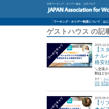
日本ワーキング・ホリデー協会 公式ブログ
ワーキング・ホリデー制度について
はじ
ゲストハウス の記
ワ
ー
リ
キ
ャ
リ
2025-10-2
【ス
ホ
ア
ナル
格安
＼交流ス
割ほどが
タグ ：
イン
ウス
,
スキル
交流
,
宿泊事
ワ
ー
リ
キ
ャ
リ
2025-06-0
【リ
ホ
ア
★ゲ