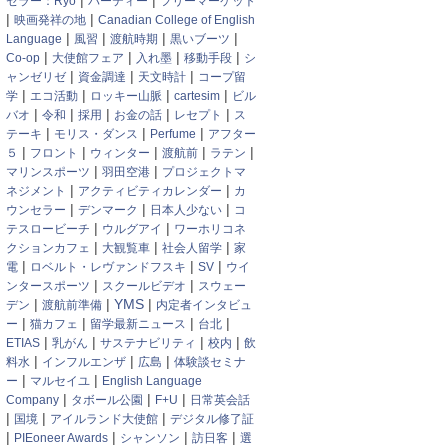
|
|
セラー：Ryo
パーティー
フリーマーケット
|
|
映画発祥の地
Canadian College of English
|
|
|
|
Language
風習
渡航時期
黒いブーツ
|
|
|
|
Co-op
大使館フェア
入れ墨
移動手段
シ
|
|
|
ャンゼリゼ
資金調達
天文時計
コープ留
|
|
|
|
学
エコ活動
ロッキー山脈
cartesim
ビル
|
|
|
|
|
バオ
令和
採用
お金の話
レセプト
ス
|
|
|
テーキ
モリス・ダンス
Perfume
アフター
|
|
|
|
|
５
フロント
ウィンター
渡航前
ラテン
|
|
マリンスポーツ
羽田空港
プロジェクトマ
|
|
ネジメント
アクティビティカレンダー
カ
|
|
|
ウンセラー
デンマーク
日本人少ない
コ
|
|
テスロービーチ
ウルグアイ
ワーホリコネ
|
|
|
クションカフェ
大観覧車
社会人留学
家
|
|
|
電
ロベルト・レヴァンドフスキ
SV
ウイ
|
|
ンタースポーツ
スクールビデオ
スウェー
|
|
YMS
|
デン
渡航前準備
内定者インタビュ
|
|
|
|
ー
猫カフェ
留学最新ニュース
台北
|
|
|
|
ETIAS
乳がん
サステナビリティ
校内
飲
|
|
|
料水
インフルエンザ
広島
体験談セミナ
|
|
ー
マルセイユ
English Language
|
|
|
Company
タボール公園
F+U
日常英会話
|
|
|
国境
アイルランド大使館
デジタル修了証
|
|
|
|
PIEoneer Awards
シャンソン
訪日客
選