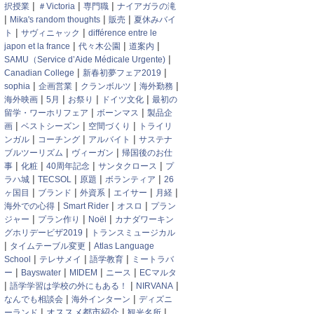
|
|
|
択授業
＃Victoria
専門職
ナイアガラの滝
|
|
|
Mika's random thoughts
販売
夏休みバイ
|
|
ト
サヴィニャック
différence entre le
|
|
|
japon et la france
代々木公園
道案内
|
SAMU（Service d’Aide Médicale Urgente)
|
|
Canadian College
新春初夢フェア2019
|
|
|
|
sophia
企画営業
クランボルツ
海外勤務
|
|
|
|
海外映画
5月
お祭り
ドイツ文化
最初の
|
|
留学・ワーホリフェア
ボーンマス
製品企
|
|
|
画
ベストシーズン
空間づくり
トライリ
|
|
|
ンガル
コーチング
アルバイト
サステナ
|
|
ブルツーリズム
ヴィーガン
帰国後のお仕
|
|
|
|
事
化粧
40周年記念
サンタクロース
プ
|
|
|
|
ラハ城
TECSOL
原題
ボランティア
26
|
|
|
|
|
ヶ国目
ブランド
外資系
エイサー
月経
|
|
|
海外での心得
Smart Rider
オスロ
プラン
|
|
|
ジャー
プラン作り
Noël
カナダワーキン
|
グホリデービザ2019
トランスミュージカル
|
|
タイムテーブル変更
Atlas Language
|
|
|
School
テレサメイ
語学教育
ミートラバ
|
|
|
|
ー
Bayswater
MIDEM
ニース
ECマルタ
|
|
|
語学学習は学校の外にもある！
NIRVANA
|
|
なんでも相談会
海外インターン
ディズニ
|
|
|
オススメ都市紹介
ーランド
観光名所