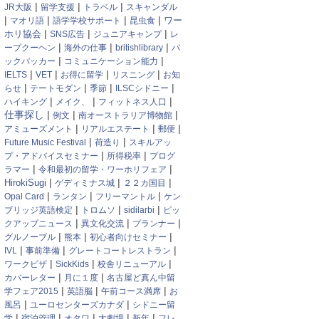
|
|
|
JR大阪
留学支援
トラベル
スキャンダル
|
|
|
|
ワー
マオリ語
語学学校サポート
昆虫食
|
|
|
ホリ協会
SNS広告
ジュニアキャンプ
レ
|
|
|
ープクーヘン
海外の仕事
britishlibrary
バ
|
|
ックパッカー
コミュニケーション能力
|
|
|
|
IELTS
VET
お得に留学
リスニング
お知
|
|
|
|
らせ
テートモダン
季節
ILSCシドニー
|
|
|
ハイキング
メイク、
フィットネス人口
仕事探し
|
|
|
例文
南オーストラリア博物館
|
|
|
アミューズメント
リアルエステート
郵便
|
|
Future Music Festival
荷造り
スキルアッ
|
|
プ・アドバイスセミナー
所得税率
プログ
|
|
ラマー
令和最初の留学・ワーホリフェア
|
|
|
HirokiSugi
ゲディミナス城
２２カ国目
|
|
|
Opal Card
ランタン
フリーマントル
ケン
|
|
|
ブリッジ英語検定
トロムソ
sidilarbi
ピッ
|
|
|
クアップニュース
異文化交流
プランナー
|
|
|
グルノーブル
熊本
初心者向けセミナー
|
|
|
IVL
事前準備
グレートコートレストラン
|
|
|
ワークビザ
SickKids
校舎リニューアル
|
|
カバーレター
月に１度
名古屋ど真ん中留
|
|
|
学フェア2015
英語脳
午前コース満席
お
|
|
風呂
ユーロセンターズカナダ
シドニー留
|
|
|
|
|
学
宿泊管理
オタワ
大劇場
新年
フレ