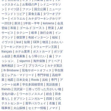
|
|
ックスタイム
お客様の声
シドニーマラソ
|
|
|
|
ン
ドイツ語
ファン
国立公園
ニュージ
|
|
ーランドトリビア
菜食主義
タワーオブテ
|
|
ラー
イスラエル
カナダワーキングホリデ
|
|
|
|
ー2019
新潟
1年前～半年
kelowna
会員
|
|
|
|
登録
和装
ゴールドコースト
野菜
人材
|
|
|
|
サービス
タクシー
岐阜
旅行企画
イン
|
|
|
|
グランド
個室寮
有給インターン
福祉
|
|
|
|
|
イヴァロ
test
短期
GER
物流
かわいい
|
|
|
ワーキングホリデ―
スウェーデン王国
|
|
|
français
ホテル業界
ポストカード
ポツダ
|
|
|
|
ム会談
教員募集
もう帰りたい
歯
ファ
|
|
|
|
ッション、
sigurros
海外保険
デミペア
|
|
|
ブリスベン
無料相談
コープ
カナダ英語
|
|
|
Ih Brisbane
現地サポートオフィス
学生限
|
|
|
定
レアル・マドリード
専門学校
高校卒
|
|
|
|
|
|
業
地図
日本文化
Roots
浜松
専門
ア
|
|
|
ンケート結果
学生多国籍環境
英語面接
|
|
|
friends
渋沢栄一
持って行った方がいい物
|
|
|
文化の違い
ワーホリノススメ
総合
田舎
|
|
|
|
暮らし
ダブリン
ニンガルー
四国
公式
|
|
|
テストセンター
進学パスウェイ
衣服
就
|
|
|
|
職事例
火山探検
セミナー情報
ノマド