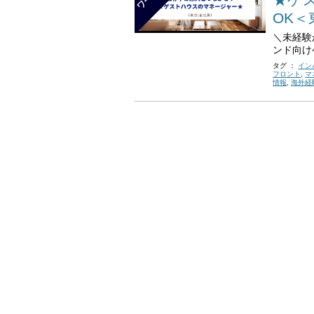
OK＜
＼未経験
ンド向け
タグ ：
イン
フロント
,
マ
情報
,
海外経