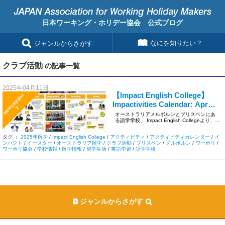
日本ワーキング・ホリデー協会 公式ブログ
なにを知りたい？
ジャンルからさがす
クラブ活動
の記事一覧
2025年04月11日
【Impact English College】
n
e
s
s
y
d
n
e
Impactivities Calendar: Apr
w
y
2025
オーストラリアメルボルンとブリスベンにあ
る語学学校、 Impact English Collegeより、
202 […]
タグ ：
2025年留学
/
Impact English College
/
アクティビティ
/
アクティビティカレンダー
/
イ
ンパクト
/
イースター
/
オーストラリア留学
/
クラブ活動
/
ブリスベン
/
メルボルン
/
ワーホリ
/
ワーホリ協会
/
学校情報
/
留学情報
/
留学生活
/
英語学習
/
語学学校
ジャンルからさがす