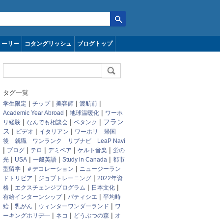
トーリー
コタングリッシュ
ブログトップ
タグ一覧
|
|
|
|
学生限定
チップ
美容師
渡航前
|
|
Academic Year Abroad
地球温暖化
ワーホ
|
|
|
フラン
リ経験
なんでも相談会
ペタンク
ス
|
|
|
ビデオ
イタリアン
ワーホリ 帰国
後 就職 ワンランク リプナビ LeaP Navi
|
|
|
|
|
ブログ
テロ
デミペア
ケルト音楽
蛍の
|
|
|
|
光
USA
一般英語
Study in Canada
都市
|
|
型留学
＃デコレーション
ニュージーラン
|
|
ドトリビア
ジョブトレーニング
2022年資
|
|
|
格
エクスチェンジプログラム
日本文化
|
|
有給インターンシップ
パティシエ
平均時
|
|
|
給
乳がん
ウィンターワンダーランド
ワ
|
|
|
ーキングホリデ―
ネコ
どうぶつの森
オ