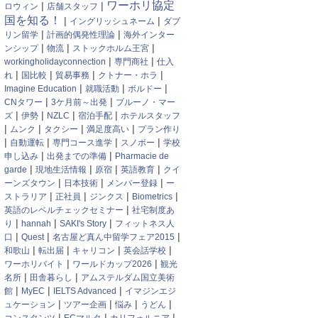
ワーホリ協定
|
|
ロウィン
店舗スタッフ
国を知る！
|
|
イングリッシュネーム
ダブ
|
|
リン留学
計画的偶発性理論
海外インター
|
|
|
ンシップ
物流
ストックホルム王宮
|
|
workingholidayconnection
専門商社
仕入
|
|
|
|
れ
国比較
貿易事務
クトナー・ホラ
|
|
|
Imagine Education
就職活動
ボルドー
|
|
CNタワー
3ケ月前～出発
ブルーノ・マー
|
|
|
|
ズ
伊勢
NZLC
宿泊手配
ホテルスタッフ
|
|
|
|
ムンク
タクシー
満足度高い
プラン作り
|
|
|
|
自動運転
専門コース進学
スノボー
学校
|
|
申し込み
出発までの準備
Pharmacie de
|
|
|
|
garde
現地生活情報
原宿
英語教育
クイ
|
|
|
ーンズタウン
日本技術
メンバー登録
ー
|
|
|
|
ストラリア
正社員
ジンクス
Biometrics
|
英語のレベルチェックセミナー
社宅制度あ
|
|
|
り
hannah
SAKI's Story
フィットネス人
|
|
|
口
Quest
名古屋ど真ん中留学フェア2015
|
|
|
|
和歌山
転出届
キャリコン
英会話学校
|
|
ワーホリバイト
ワールドカップ2026
観光
|
|
名所
田舎暮らし
アムステルダム国立美術
|
|
|
館
MyEC
IELTS Advanced
イマジンエジ
|
|
|
|
ュケーション
ツアー企画
悩み
うどん
|
|
|