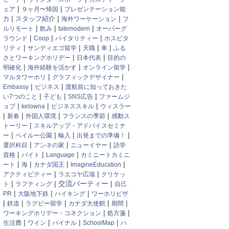
|
|
ェア
９ヶ月〜帰国
プレゼンテーション能
|
|
|
スタッフ紹介
力
海外ワーケーション
フ
|
|
|
ルリモート
飲み
tatemodern
オーバーグ
|
|
|
ラウンド
Coop
バイタリティー
ホスピタ
|
|
|
|
リティ
サンディエゴ留学
天職
車
ふる
|
|
さとワーキングホリデー
日本代表
目的の
|
|
|
明確化
海外経験を活かす
オンライン留学
|
|
マルタワーホリ
グラフィックデザイナー
|
|
Embassy
ビジネス
渡航前に知っておきた
|
|
|
い7つのこと
子ども
SNS広告
ファームジ
|
|
|
ョブ
kelowna
ビジネススキル
ウィスラー
|
|
|
|
新春
外国人環境
フランスの季節
感動ス
|
トーリー
スキルアップ・アドバイスセミナ
|
|
|
|
ー
ペイルー公園
輸入
出発までの準備！
|
|
|
選択科目
アンネの家
ニューイヤー
語学
|
|
|
資格
バイト
Language
カミニートカミニ
|
|
|
|
ート
海
カナダ国王
ImagineEducation
|
|
アクティビティー
ラエコヤ広場
クリケッ
|
|
|
交流パーティー
ト
ラフティング
自己
|
|
|
PR
大阪地下鉄
ハイキング
ワーホリビザ
|
|
|
|
|
鉄道
ラグビー留学
カナダ大使館
期間
|
|
ワーキングホリデー・コネクション
処方箋
|
|
|
|
生活費
ワイン
バイナル
SchoolMap
ハ