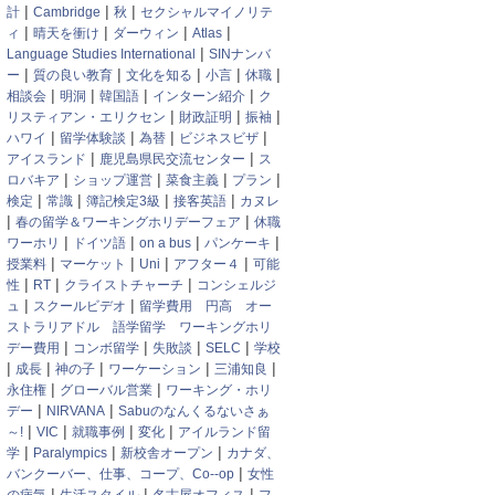
|
|
|
計
Cambridge
秋
セクシャルマイノリテ
|
|
|
|
ィ
晴天を衝け
ダーウィン
Atlas
|
Language Studies International
SINナンバ
|
|
|
|
|
ー
質の良い教育
文化を知る
小言
休職
|
|
|
|
相談会
明洞
韓国語
インターン紹介
ク
|
|
|
リスティアン・エリクセン
財政証明
振袖
|
|
|
|
ハワイ
留学体験談
為替
ビジネスビザ
|
|
アイスランド
鹿児島県民交流センター
ス
|
|
|
|
ロバキア
ショップ運営
菜食主義
プラン
|
|
|
|
検定
常識
簿記検定3級
接客英語
カヌレ
|
|
春の留学＆ワーキングホリデーフェア
休職
|
|
|
|
ワーホリ
ドイツ語
on a bus
パンケーキ
|
|
|
|
授業料
マーケット
Uni
アフター４
可能
|
|
|
性
RT
クライストチャーチ
コンシェルジ
|
|
ュ
スクールビデオ
留学費用 円高 オー
ストラリアドル 語学留学 ワーキングホリ
|
|
|
|
デー費用
コンボ留学
失敗談
SELC
学校
|
|
|
|
|
成長
神の子
ワーケーション
三浦知良
|
|
永住権
グローバル営業
ワーキング・ホリ
|
|
デー
NIRVANA
Sabuのなんくるないさぁ
|
|
|
|
～!
VIC
就職事例
変化
アイルランド留
|
|
|
学
Paralympics
新校舎オープン
カナダ、
|
バンクーバー、仕事、コープ、Co--op
女性
|
|
|