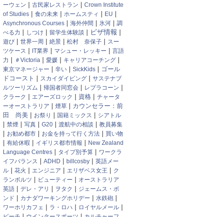
|
|
ーウェン
古民家レストラン
Crown Institute
|
|
|
|
of Studies
食の未来
ホームスティ
EU
|
|
|
Asynchronous Courses
海外仲間
氷河
調
|
|
|
ビザ情報
|
べる力
しつけ
留学生体験談
|
|
|
|
遊び
世界一周
絶景
松村 奈保子
スー
|
|
|
ツケース
IT業界
マシュー・レッキー
言語
|
|
|
|
力
＃Victoria
愛媛
キャリアコーチング
|
|
|
東京マネージャー
辛い
SickKids
ゴール
|
|
ドコースト
スカイダイビング
サステナブ
|
|
|
ルツーリズム
帰国者同窓会
レプラコーン
|
|
|
資格
クラーク
エアーズロック
チャータ
|
|
カウンセラー：前
ーオーストラリア
煙草
|
|
|
田 尚美
お祭り
国籍ミックス
シアトル
|
|
|
|
|
禁煙
写真
G20
渡航中の相談
教員募集
|
|
|
お勧め都市
お金を持って行く方法
買い物
|
|
|
有給休暇
イギリス都市情報
New Zealand
|
|
Language Centres
タイプ別予算
ワークラ
|
|
|
イフバランス
ADHD
billcosby
英語メー
|
|
|
|
ル
花火
エンジニア
エリザベス女王
ク
|
|
ランボルツ
ビューティー
オーストラリア
|
|
|
英語
デレ・アリ
ヲタク
ジェームス・ボ
|
|
|
ンド
カナダワーキングホリデー
水鉄砲
|
|
|
ワーホリカフェ
ラ・ロハ
ロイヤルメール
|
|
ビーチ
ウインタースポーツ
カルチャーフ