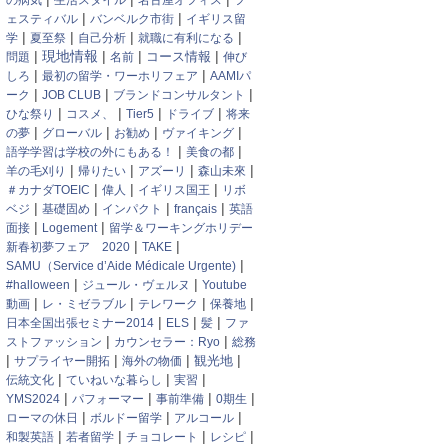
の病気
生活スタイル
名古屋オフィス
フ
|
|
ェスティバル
バンベルク市街
イギリス留
|
|
|
|
学
夏至祭
自己分析
就職に有利になる
|
|
|
|
現地情報
問題
名前
コース情報
伸び
|
|
しろ
最初の留学・ワーホリフェア
AAMIパ
|
|
|
ーク
JOB CLUB
ブランドコンサルタント
|
|
|
|
ひな祭り
コスメ、
Tier5
ドライブ
将来
|
|
|
|
の夢
グローバル
お勧め
ヴァイキング
|
|
語学学習は学校の外にもある！
美食の都
|
|
|
|
羊の毛刈り
帰りたい
アズーリ
森山未來
|
|
|
＃カナダTOEIC
偉人
イギリス国王
リボ
|
|
|
|
ベジ
基礎固め
インパクト
français
英語
|
|
面接
Logement
留学＆ワーキングホリデー
|
|
新春初夢フェア 2020
TAKE
|
SAMU（Service d’Aide Médicale Urgente)
|
|
#halloween
ジュール・ヴェルヌ
Youtube
|
|
|
|
動画
レ・ミゼラブル
テレワーク
保養地
|
|
|
日本全国出張セミナー2014
ELS
髪
ファ
|
|
ストファッション
カウンセラー：Ryo
総務
|
|
|
|
観光地
サプライヤー開拓
海外の物価
|
|
|
伝統文化
ていねいな暮らし
実習
|
|
|
|
YMS2024
パフォーマー
事前準備
0期生
|
|
|
ローマの休日
ボルドー留学
アルコール
|
|
|
|
和製英語
若者留学
チョコレート
レシピ