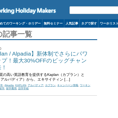
コンテンツへ移動
めてのワーキング・ホリデー
無料セミナー
人気記事
タグで探す
ワーホリス
の記事一覧
0
lan / Alpadia】新体制でさらにパワ
プ！最大30%OFFのビッグチャン
来！
質の高い英語教育を提供するKaplan（カプラン）と
ia（アルパディア）から、エキサイティン […]
6年
,
Alpadia
,
KAPLAN
,
アルパディア
,
カプラン
,
キャンペーン情報
,
ワーキン
留学
,
留学費用
,
語学学校