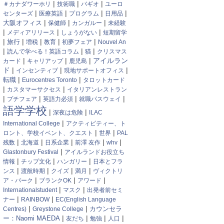
|
|
|
＃カナダワーホリ
技術職
バギオ
ユーロ
|
|
|
|
センターズ
医療英語
プログラム
日用品
|
|
|
大阪オフィス
保健師
カンガルー
未経験
|
|
|
メディアリリース
しょうがない
短期留学
|
|
|
|
|
旅行
増税
教育
初夢フェア
Nouvel An
|
|
|
読んで学べる！英語コラム
猫
クリスマス
|
|
|
アイルラン
カード
キャリアップ
鹿児島
ド
|
|
|
インセンティブ
現地サポートオフィス
|
|
転職
Eurocentres Toronto
タロットカード
|
|
カスタマーサクセス
イタリアンレストラン
|
|
|
|
プチフェア
英語力必須
就職パスウェイ
語学学校
|
|
深夜は危険
ILAC
|
International College
アクティビティー、ト
|
|
ロント、学校イベント、クエスト
世界
PAL
|
|
|
|
|
残数
北海道
日系企業
前澤 友作
whv
|
Glastonbury Festival
アイルランドお役立ち
|
|
|
情報
チップ文化
ハンガリー
日本とフラ
|
|
|
|
ンス
渡航時期
クイズ
満月
ヴィクトリ
|
|
|
ア・パーク
ブランクOK
アワード
|
|
Internationalstudent
マスク
出発者前セミ
|
|
ナー
RAINBOW
EC(English Language
|
|
カウンセラ
Centres)
Greystone College
|
|
|
|
ー：Naomi MAEDA
友だち
勉強
人口