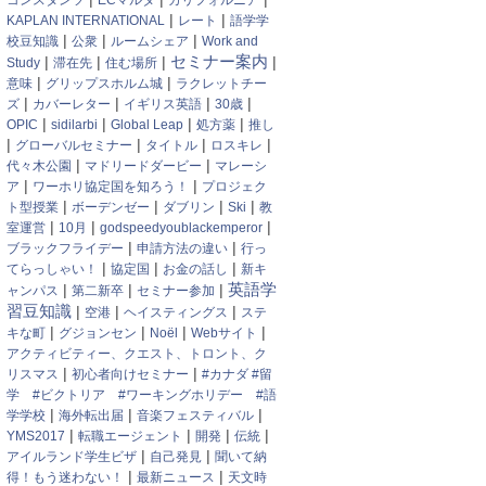
コンスタンツ
ECマルタ
カリフォルニア
|
|
KAPLAN INTERNATIONAL
レート
語学学
|
|
|
校豆知識
公衆
ルームシェア
Work and
セミナー案内
|
|
|
|
Study
滞在先
住む場所
|
|
意味
グリップスホルム城
ラクレットチー
|
|
|
|
ズ
カバーレター
イギリス英語
30歳
|
|
|
|
OPIC
sidilarbi
Global Leap
処方薬
推し
|
|
|
|
グローバルセミナー
タイトル
ロスキレ
|
|
代々木公園
マドリードダービー
マレーシ
|
|
ア
ワーホリ協定国を知ろう！
プロジェク
|
|
|
|
ト型授業
ボーデンゼー
ダブリン
Ski
教
|
|
|
室運営
10月
godspeedyoublackemperor
|
|
ブラックフライデー
申請方法の違い
行っ
|
|
|
てらっしゃい！
協定国
お金の話し
新キ
|
|
|
英語学
ャンパス
第二新卒
セミナー参加
習豆知識
|
|
|
空港
ヘイスティングス
ステ
|
|
|
|
キな町
グジョンセン
Noël
Webサイト
アクティビティー、クエスト、トロント、ク
|
|
リスマス
初心者向けセミナー
#カナダ #留
学 #ビクトリア #ワーキングホリデー #語
|
|
|
学学校
海外転出届
音楽フェスティバル
|
|
|
|
YMS2017
転職エージェント
開発
伝統
|
|
アイルランド学生ビザ
自己発見
聞いて納
|
|
得！もう迷わない！
最新ニュース
天文時