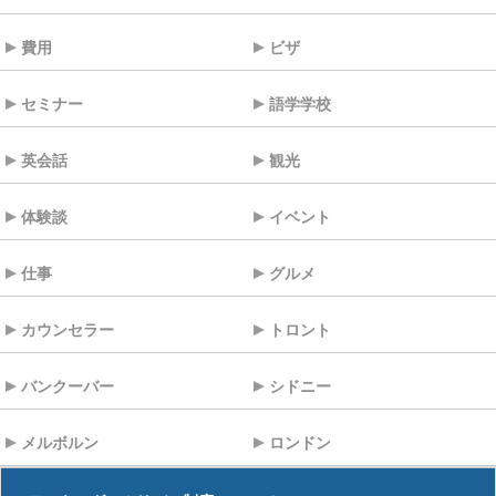
費用
ビザ
セミナー
語学学校
英会話
観光
体験談
イベント
仕事
グルメ
カウンセラー
トロント
バンクーバー
シドニー
メルボルン
ロンドン