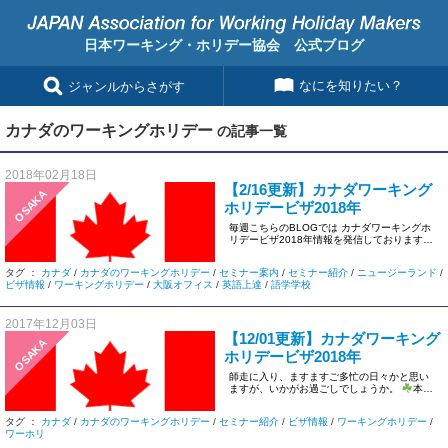
日本ワーキング・ホリデー協会 公式ブログ
なにを知りたい？
ジャンルからさがす
カナダのワーキングホリデー
の記事一覧
2018年02月18日
【2/16更新】カナダワーキング
OSAKA
ホリデービザ2018年
毎週こちらのBLOGでは カナダワーキングホ
リデービザ2018年情報を発信しております！
&nb […]
タグ ：
カナダ
/
カナダのワーキングホリデー
/
セミナー案内
/
セミナー紹介
/
ニュージーランド
/
ビザ情報
/
ワーキングホリデー
/
大阪オフィス
/
英語上達
/
語学学校
2017年12月03日
【12/01更新】カナダワーキング
OSAKA
ホリデービザ2018年
師走に入り、ますますご多忙の日々かと思い
ますが、いかがお過ごしでしょうか。
本日
も2018年のカナダワーキ […]
タグ ：
カナダ
/
カナダのワーキングホリデー
/
セミナー紹介
/
ビザ情報
/
ワーキングホリデー
/
ワーホリ