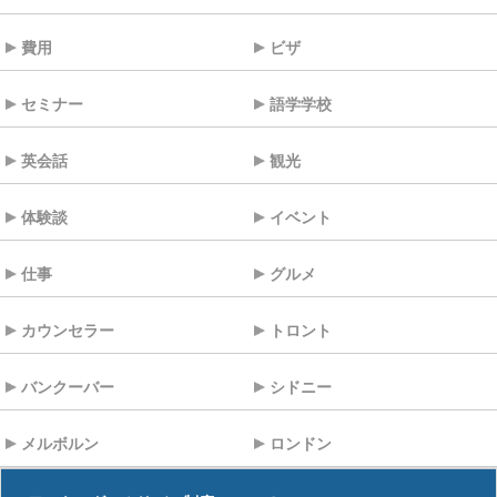
費用
ビザ
セミナー
語学学校
英会話
観光
体験談
イベント
仕事
グルメ
カウンセラー
トロント
バンクーバー
シドニー
メルボルン
ロンドン