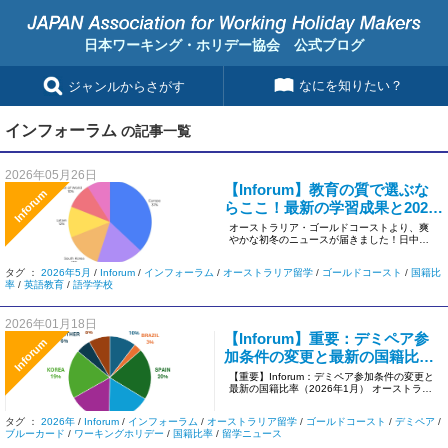
日本ワーキング・ホリデー協会 公式ブログ
なにを知りたい？
ジャンルからさがす
インフォーラム
の記事一覧
2026年05月26日
【Inforum】教育の質で選ぶな
Inforum
らここ！最新の学習成果と2026
年5月の国籍比率
オーストラリア・ゴールドコーストより、爽
やかな初冬のニュースが届きました！日中は
まだサーフィンが楽しめるほど暖 […]
タグ ：
2026年5月
/
Inforum
/
インフォーラム
/
オーストラリア留学
/
ゴールドコースト
/
国籍比
率
/
英語教育
/
語学学校
2026年01月18日
【Inforum】重要：デミペア参
Inforum
加条件の変更と最新の国籍比率
（2026年1月）
【重要】Inforum：デミペア参加条件の変更と
最新の国籍比率（2026年1月） オーストラリ
ア・ゴールドコー […]
タグ ：
2026年
/
Inforum
/
インフォーラム
/
オーストラリア留学
/
ゴールドコースト
/
デミペア
/
ブルーカード
/
ワーキングホリデー
/
国籍比率
/
留学ニュース