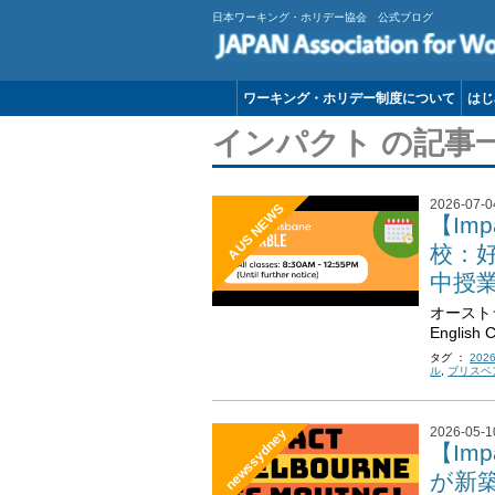
日本ワーキング・ホリデー協会 公式ブログ
ワーキング・ホリデー制度について
はじ
インパクト の記事
2026-07-0
AUS NEWS
【Imp
校：
中授
オースト
Englis
タグ ：
202
ル
,
ブリスベ
2026-05-1
newssydney
【Imp
が新