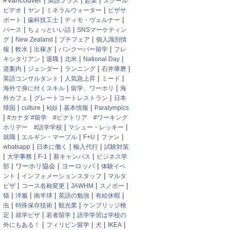
|
|
|
#Vancouver
英語プラス
起業
スクール
|
|
|
ビデオ
ヤン
ミネラルウォーター
ビザサ
|
|
|
ポート
歯科技工士
ティモ・ヴェルナー
|
|
パース
ちょっといい話
SNSマーケティン
|
|
|
グ
New Zealand
プチフェア
個人識別情
|
|
|
|
報
軟水
出稼ぎ
バンクーバー留学
フレ
|
|
|
|
キシタリアン
退職
北米
National Day
|
|
|
|
道案内
ジェンダー
ランニング
石井琢磨
|
|
|
英語コンサルタント
人気急上昇
ミード
|
|
海外で身に付くスキル
留学、ワーホリ
海
|
|
外カフェ
グレートコートレストラン
日本
|
|
|
|
帰国
culture
kijiji
基本情報
Paralympics
|
#カナダ #留学 #ビクトリア #ワーキング
|
|
ホリデー #語学学校
マシュー・レッキー
|
|
|
|
就職
エルギン・マーブル
F+U
ファン
|
|
|
whatsapp
日本に働く
輸入代行
試験対策
|
|
|
|
大学事務
F-1
新キャンパス
ビジネス学
|
|
|
ワーホリ協会
ヨーロッパ
部
体験イベ
|
|
ント
インフォメーションスタッフ
マルタ
|
|
|
|
ビザ
コース名称変更
JAWHM
スノボー
|
|
|
|
|
猫
洋服
南半球
英語の勉強
有給休暇
|
|
|
虫
特殊保存技術
観光業
ケンブリッジ検
|
|
|
定
就学ビザ
若者留学
語学学習は学校の
|
|
|
|
外にもある！
フィリピン留学
犬
IKEA