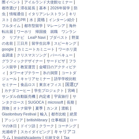
|
|
際イベント
アイルランド大使館セミナー
|
|
|
|
都市選び
滞在延長
基本
2026年留学
防
|
|
|
虫
情報通信
イタリアンレストラン
キリ
|
|
|
|
|
資格
スト
自己PR
水
インターン紹介
|
|
|
フルタイム
都市型留学
マレーシア
海外
|
転出届
ワーホリ 帰国後 就職 ワンラン
|
|
ク リプナビ LeaP Navi
ブダペスト
野菜
|
|
|
|
の名前
三日月
留学生比率
スピーキング
|
|
google
カミニートカミニート
ワーホリ資
|
|
|
金調達
クリスマスソング
バーベキュー
|
|
グラフィックデザイナー
サードビザ
フラ
|
|
ンス留学
教室運営
金曜日のアクティビテ
|
|
|
ィ
タワーオブテラー
氷の洞窟
コートダ
|
|
ジュール
キャリアセミナー
語学学校比較
|
|
|
国選び
セミナー
食品ロス
東京オフィス
|
|
|
|
カナダコーヒー
学生プロジェクト
宮崎
|
|
|
サンダル自動販売機
内定者
宇宙旅行
サ
|
|
|
|
ンタクロース
SUGOCA
microsoft
長期
|
|
|
|
|
買物
オトナ留学
夏季
カンヌ
渡航
|
|
|
Glastonbury Festival
輸入
都市比較
絶景
|
|
|
|
アッシリア
britishlibrary
仕事相談
ロー
|
|
|
|
マの休日
ドイツ語
クラーク
コーチング
|
|
キャリアコ
光浦靖子
スカイダイビング
ラム
|
|
|
InsightAcademy
伝統文化
Tax