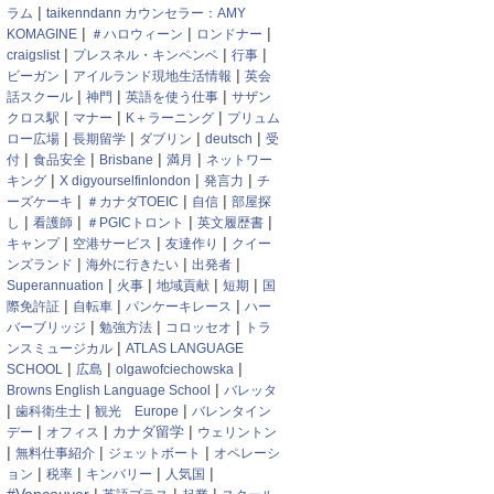
|
ラム
taikenndann カウンセラー：AMY
|
|
|
KOMAGINE
＃ハロウィーン
ロンドナー
|
|
|
craigslist
プレスネル・キンペンベ
行事
|
|
ビーガン
アイルランド現地生活情報
英会
|
|
|
話スクール
神門
英語を使う仕事
サザン
|
|
|
クロス駅
マナー
K＋ラーニング
プリュム
|
|
|
|
ロー広場
長期留学
ダブリン
deutsch
受
|
|
|
|
付
食品安全
Brisbane
満月
ネットワー
|
|
|
キング
X digyourselfinlondon
発言力
チ
|
|
|
ーズケーキ
＃カナダTOEIC
自信
部屋探
|
|
|
|
し
看護師
＃PGICトロント
英文履歴書
|
|
|
キャンプ
空港サービス
友達作り
クイー
|
|
|
ンズランド
海外に行きたい
出発者
|
|
|
|
Superannuation
火事
地域貢献
短期
国
|
|
|
際免許証
自転車
パンケーキレース
ハー
|
|
|
バーブリッジ
勉強方法
コロッセオ
トラ
|
ンスミュージカル
ATLAS LANGUAGE
|
|
|
SCHOOL
広島
olgawofciechowska
|
Browns English Language School
バレッタ
|
|
|
歯科衛生士
観光 Europe
バレンタイン
|
|
|
デー
オフィス
カナダ留学
ウェリントン
|
|
|
無料仕事紹介
ジェットボート
オペレーシ
|
|
|
|
ョン
税率
キンバリー
人気国