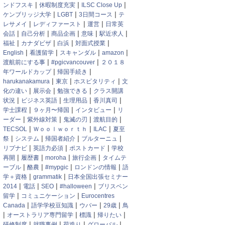
|
|
|
ンドフスキ
休暇制度充実
ILSC Close Up
|
|
|
ケンブリッジ大学
LGBT
3日間コース
テ
|
|
|
レサメイ
レディファースト
運営
日常英
|
|
|
|
|
会話
自己分析
商品企画
意味
駅近求人
|
|
|
|
福祉
カナダビザ
白浜
対面式授業
|
|
|
|
English
看護留学
スキャンダル
amazon
|
|
渡航前にする事
#pgicvancouver
２０１８
|
|
年ワールドカップ
帰国手続き
|
|
|
harukanakamura
東京
ホスピタリティ
文
|
|
|
化の違い
展示会
勉強できる
クラス開講
|
|
|
|
状況
ビジネス英語
生理用品
香川真司
|
|
|
学士課程
９ヶ月〜帰国
インタビュー
リ
|
|
|
|
ーダー
紫外線対策
鬼滅の刃
渡航目的
|
|
|
TECSOL
Ｗｏｏｌｗｏｒｔｈ
ILAC
夏至
|
|
|
|
祭
システム
帰国者紹介
ブルターニュ
|
|
|
リプナビ
英語力必須
ポストカード
学校
|
|
|
|
再開
履歴書
moroha
旅行企画
タイムテ
|
|
|
|
ーブル
酪農
#mypgic
ロンドンの情報
語
|
|
学＋資格
grammatik
日本全国出張セミナー
|
|
|
|
2014
電話
SEO
#halloween
ブリスベン
|
|
留学
コミュニケーション
Eurocentres
|
|
|
|
Canada
語学学校豆知識
ウバー
29歳
鳥
|
|
|
|
オーストラリア専門留学
標識
帰りたい
|
|
|
|
研修制度
就職事例
荷造り
グローバル