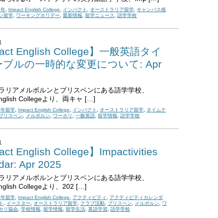
6年
,
Impact English College
,
インパクト
,
オーストラリア留学
,
キャンパス移
ン留学
,
ワーキングホリデー
,
最新情報
,
留学ニュース
,
語学学校
1
act English College】一般英語タイ
ブルの一時的な変更について: Apr
ラリアメルボルンとブリスベンにある語学学校、
English Collegeより、両キャ […]
25年留学
,
Impact English College
,
インパクト
,
オーストラリア留学
,
タイムテ
ブリスベン
,
メルボルン
,
ワーホリ
,
一般英語
,
留学情報
,
語学学校
1
ct English College】Impactivities
dar: Apr 2025
ラリアメルボルンとブリスベンにある語学学校、
English Collegeより、202 […]
25年留学
,
Impact English College
,
アクティビティ
,
アクティビティカレンダ
ト
,
イースター
,
オーストラリア留学
,
クラブ活動
,
ブリスベン
,
メルボルン
,
ワ
ホリ協会
,
学校情報
,
留学情報
,
留学生活
,
英語学習
,
語学学校