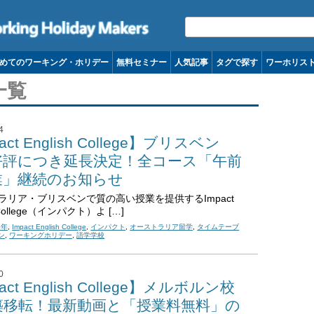
コンテンツへ移動
めてのワーキング・ホリデー
無料セミナー
人気記事
タグで探す
ワーホリス
一覧
4
act English College】ブリスベン
好評につき延長決定！全コース「午前
業」継続のお知らせ
ラリア・ブリスベンで質の高い授業を提供するImpact
h College（インパクト）よ […]
6年
,
Impact English College
,
インパクト
,
オーストラリア留学
,
タイムテーブ
ン
,
ワーキングホリデー
,
語学学校
0
act English College】メルボルン校
築移転！最新動画と「授業料無料」の