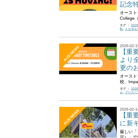
記念
オーストラ
Colle
タグ ：
202
転
,
メルボル
2026-02-1
AUS NEWS
【重要
より
更の
オースト
校、Impac
タグ ：
202
ル
,
ブリスベ
2026-02-1
AUS NEWS
【重要
に新
厳しい「
定）」で