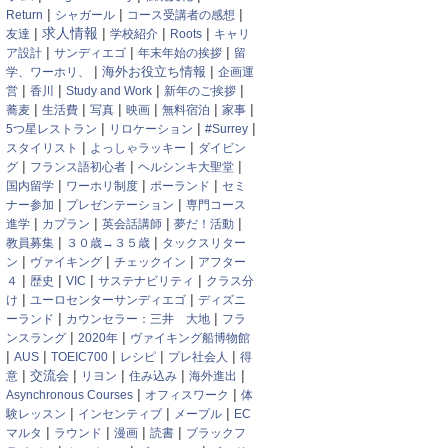
|
|
|
Return
シャガール
コース受講者の感想
|
|
|
|
求人情報
友達
学校紹介
Roots
キャリ
|
|
|
ア設計
サンディエゴ
年末年始の挨拶
留
|
|
学、ワーホリ、
海外お役立ち情報
企画運
|
|
|
|
営
香川
Study and Work
新年のご挨拶
|
|
|
|
|
|
蕎麦
生活費
写真
映画
無料宿泊
家事
|
|
|
5つ星レストラン
リロケーション
#Surrey
|
|
スタイリスト
よっしゃラッキー
ダイビン
|
|
|
グ
フランス語初心者
ヘルシンキ大聖堂
|
|
|
国内留学
ワーホリ制度
ポーランド
セミ
|
|
ナー参加
プレゼンテーション
専門コース
|
|
|
|
進学
カプラン
英会話講師
夢だ！活動
|
|
教員募集
３０歳→３５歳
タックスリター
|
|
|
ン
ヴァイキング
チェックイン
アフター
|
|
|
|
４
歴史
VIC
サステナビリティ
クラス分
|
|
け
ユーロセンターサンディエゴ
ディズニ
|
|
ーランド
カウンセラー：三井 大地
フラ
|
|
ンスラング
2020年
ヴァイキング船博物館
|
|
|
|
|
AUS
TOEIC700
レシピ
プレ社会人
得
|
|
|
|
|
交流会
意
リヨン
住み込み
海外進出
|
|
Asynchronous Courses
オフィスワーク
体
|
|
|
験レッスン
インセンティブ
メープル
EC
|
|
|
|
マルタ
ラウンド
漫画
読書
ブラックフ