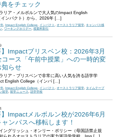
特典をチェック
リア・メルボルンで大人気のImpact English
ge（インパクト）から、2026年 […]
6年
,
Impact English College
,
インパクト
,
オーストラリア留学
,
キャンパス移
ン
,
ワーキングホリデー
,
授業料割引
9
】Impactブリスベン校：2026年3月
全コース「午前中授業」への一時的変
お知らせ
ラリア・ブリスベンで非常に高い人気を誇る語学学
t English College（インパ […]
6年
,
Impact English College
,
インパクト
,
オーストラリア留学
,
タイムテーブ
ン留学
,
留学ニュース
,
語学学校
4
】Impactメルボルン校が2026年6月
キャンパスへ移転します！
イングリッシュ・オンリー・ポリシー（母国語禁止規
知られるオーストラリアの実力派語学学校、Imp […]