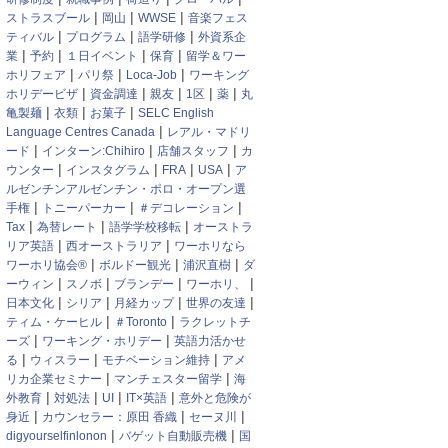
|
|
|
ストラスブール
岡山
WWSE
音楽フェス
|
|
|
ティバル
プログラム
語学研修
外資系企
|
|
|
|
業
予約
１日イベント
保育
留学＆ワー
|
|
|
ホリフェア
パリ祭
Loca-Job
ワーキング
|
|
|
|
|
ホリデービザ
資金調達
親友
1区
薬
丸
|
|
|
亀製麺
衣類
お菓子
SELC English
|
Language Centres Canada
レアル・マドリ
|
|
|
ード
インターン:Chihiro
店舗スタッフ
カ
|
|
|
|
ウンター
インスタグラム
FRA
USA
ア
ルゼンチンアルゼンチン・ポロ・オープン選
|
|
|
手権
トニーパーカー
＃デコレーション
|
|
|
Tax
為替レート
語学学校移転
オーストラ
|
|
リア英語
西オーストラリア
ワーホリなら
|
|
|
ワーホリ協会®
ボルドー観光
浦沢直樹
ダ
|
|
|
|
ーウィン
スノボ
ブランデー
ワーホリ、
|
|
|
|
日本文化
シリア
月経カップ
世界の友達
|
|
ティム・ケーヒル
＃Toronto
ラクレットチ
|
|
ーズ
ワーキング・ホリデー
英語力活かせ
|
|
|
る
ウィスラー
モチベーション維持
アメ
|
|
リカ企業セミナー
マンチェスター留学
海
|
|
|
|
外教育
対処法
UI
IT×英語
意外と危険が
|
|
|
身近
カウンセラー：原田 香織
セーヌ川
|
|
digyourselfinlonon
バゲット自動販売機
国