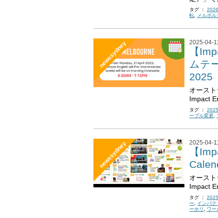
タグ ：
202
転
,
メルボル
2025-04-1
newssydney
【Imp
ムテー
2025
オースト
Impact 
タグ ：
20
ーブル変更
,
2025-04-1
newssydney
【Impa
Calen
オースト
Impact 
タグ ：
20
ー
,
インパク
ーホリ
,
ワー