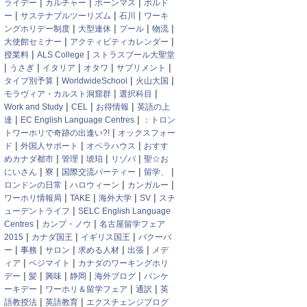
|
|
|
ライデー
カルチャー
ボーンマス
ボルド
|
|
|
ー
サステナブルツーリズム
石川
ワーキ
|
|
|
|
ングホリデー制度
大型連休
プール
物流
|
|
大使館セミナー
アクティビティカレンダー
|
|
授業料
ALS College
ストラスブール大聖堂
|
|
|
|
|
うさぎ
イタリア
オタワ
サプリメント
|
|
|
タイプ別予算
WorldwideSchool
火山大国
|
|
モラヴィア・カルスト洞窟群
選択科目
|
|
|
Work and Study
CEL
お得情報
英語の上
|
|
達
EC English Language Centres
：トロン
|
トワーホリで奇跡の出逢い?!
オックスフォー
|
|
|
ド
外国人サポート
オペラハウス
おすす
|
|
|
|
めカナダ都市
管理
琥珀
リゾバ
聖☆お
|
|
|
|
にいさん
寮
国際交流パーティー
留学、
|
|
|
ロンドンの日常
ハロウィーン
カンガルー
|
|
|
|
ワーホリ情報局
TAKE
海外大学
SV
スチ
|
ューデントライフ
SELC English Language
|
|
Centres
カンプ・ノウ
名古屋留学フェア
|
|
|
2015
カナダ国王
イギリス国王
バクーバ
|
|
|
|
|
ー
事務
サロン
求める人材
出張
メデ
|
|
ィア
ベジマイト
カナダのワーキングホリ
|
|
|
|
|
デー
髪
興味
静岡
海外ブログ
パンケ
|
|
|
ーキデー
ワーホリ＆留学フェア
通訳
英
|
|
語教授法
英語教育
エクスチェンジプログ