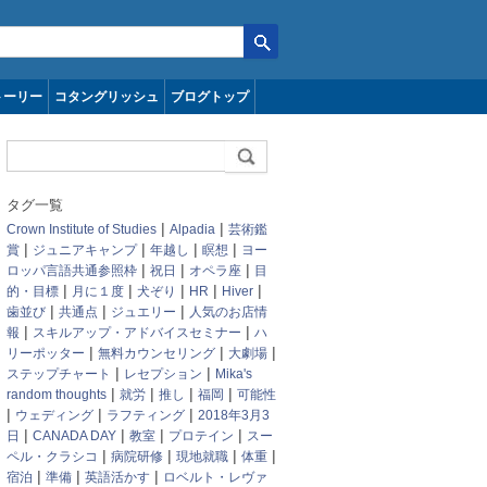
トーリー
コタングリッシュ
ブログトップ
タグ一覧
|
|
Crown Institute of Studies
Alpadia
芸術鑑
|
|
|
|
賞
ジュニアキャンプ
年越し
瞑想
ヨー
|
|
|
ロッパ言語共通参照枠
祝日
オペラ座
目
|
|
|
|
|
的・目標
月に１度
犬ぞり
HR
Hiver
|
|
|
歯並び
共通点
ジュエリー
人気のお店情
|
|
報
スキルアップ・アドバイスセミナー
ハ
|
|
|
リーポッター
無料カウンセリング
大劇場
|
|
ステップチャート
レセプション
Mika's
|
|
|
|
random thoughts
就労
推し
福岡
可能性
|
|
|
ウェディング
ラフティング
2018年3月3
|
|
|
|
日
CANADA DAY
教室
プロテイン
スー
|
|
|
|
ペル・クラシコ
病院研修
現地就職
体重
|
|
|
宿泊
準備
英語活かす
ロベルト・レヴァ