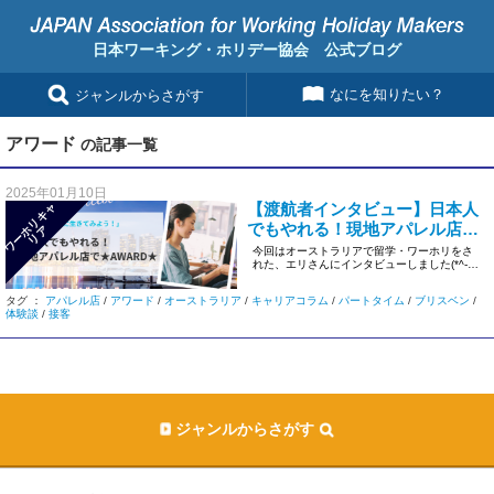
日本ワーキング・ホリデー協会 公式ブログ
なにを知りたい？
ジャンルからさがす
アワード
の記事一覧
2025年01月10日
【渡航者インタビュー】日本人
ワ
ー
リ
キ
ャ
リ
でもやれる！現地アパレル店で
ホ
ア
★AWARD★
今回はオーストラリアで留学・ワーホリをさ
れた、エリさんにインタビューしました(*^-^*)
アヤカさんのご紹介 […]
タグ ：
アパレル店
/
アワード
/
オーストラリア
/
キャリアコラム
/
パートタイム
/
ブリスベン
/
体験談
/
接客
ジャンルからさがす