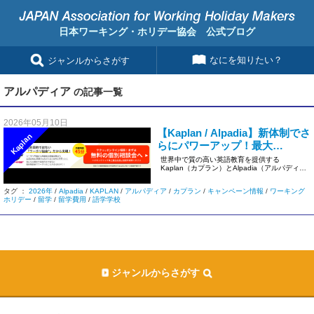
日本ワーキング・ホリデー協会 公式ブログ
なにを知りたい？
ジャンルからさがす
アルパディア
の記事一覧
2026年05月10日
【Kaplan / Alpadia】新体制でさ
Kaplan
らにパワーアップ！最大
30%OFFのビッグチャンス到
世界中で質の高い英語教育を提供する
Kaplan（カプラン）とAlpadia（アルパディ
来！
ア）から、エキサイティン […]
タグ ：
2026年
/
Alpadia
/
KAPLAN
/
アルパディア
/
カプラン
/
キャンペーン情報
/
ワーキング
ホリデー
/
留学
/
留学費用
/
語学学校
ジャンルからさがす