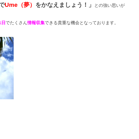
で
Ume（夢）
をかなえましょう！」
との強い思いが
1日
でたくさん
情報収集
できる貴重な機会となっております。