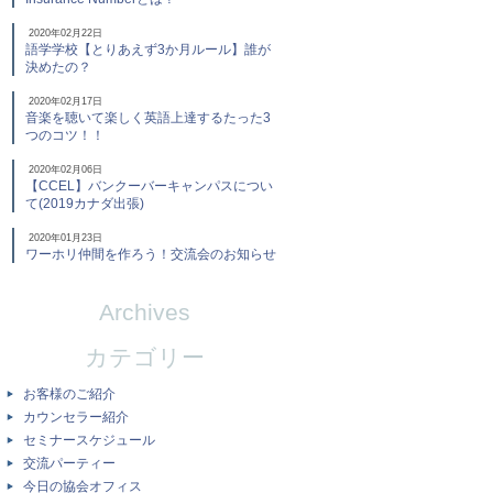
2020年02月22日
語学学校【とりあえず3か月ルール】誰が
決めたの？
2020年02月17日
音楽を聴いて楽しく英語上達するたった3
つのコツ！！
2020年02月06日
【CCEL】バンクーバーキャンパスについ
て(2019カナダ出張)
2020年01月23日
ワーホリ仲間を作ろう！交流会のお知らせ
Archives
カテゴリー
お客様のご紹介
カウンセラー紹介
セミナースケジュール
交流パーティー
今日の協会オフィス