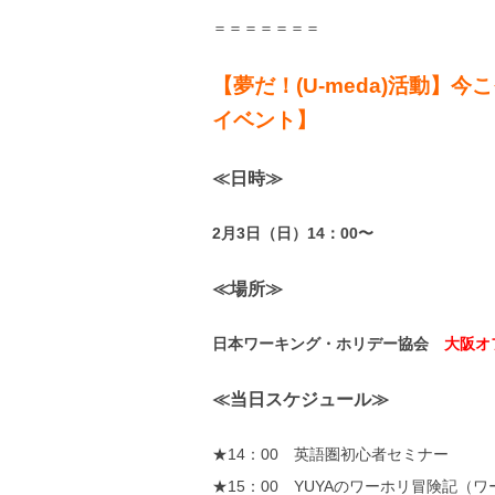
＝＝＝＝＝＝＝
【夢だ！(U-meda)活動
イベント】
≪日時≫
2月3日（日）14：00〜
≪場所≫
日本ワーキング・ホリデー協会
大阪オ
≪当日スケジュール≫
★14：00 英語圏初心者セミナー
★15：00 YUYAのワーホリ冒険記