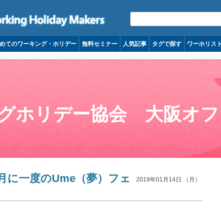
コンテンツへ移動
めてのワーキング・ホリデー
無料セミナー
人気記事
タグで探す
ワーホリス
グホリデー協会 大阪オフ
動】月に一度のUme（夢）フェ
2019年01月14日 （月）