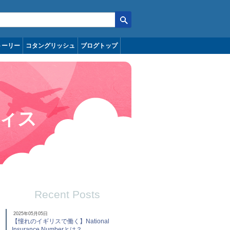
トーリー
コタングリッシュ
ブログトップ
ィス
Recent Posts
2025年05月05日
【憧れのイギリスで働く】National
Insurance Numberとは？