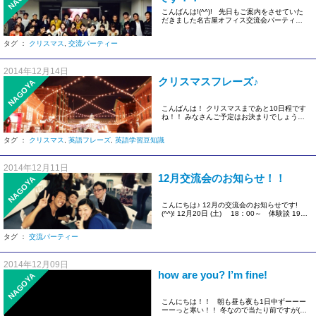
こんばんは!(^^)! 先日もご案内をさせていた
だきました名古屋オフィス交流会パーティー
が いよ […]
タグ ：
クリスマス
,
交流パーティー
2014年12月14日
クリスマスフレーズ♪
NAGOYA
こんばんは！ クリスマスまであと10日程です
ね！！ みなさんご予定はお決まりでしょう
か？(^^) […]
タグ ：
クリスマス
,
英語フレーズ
,
英語学習豆知識
2014年12月11日
12月交流会のお知らせ！！
NAGOYA
こんにちは♪ 12月の交流会のお知らせです!
(^^)! 12月20日 (土) 18：00～ 体験談 19：
0 […]
タグ ：
交流パーティー
2014年12月09日
how are you? I’m fine!
NAGOYA
こんにちは！！ 朝も昼も夜も1日中ずーーー
ーーっと寒い！！ 冬なので当たり前ですが(笑)