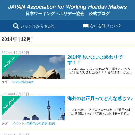
日本ワーキング・ホリデー協会 公式ブログ
なにを知りたい？
ジャンルからさがす
2014年 | 12月 |
2014年12月30日
2014年もいよいよ終わりで
NAGOYA
す！！
こんにちは♪ いよいよ2014年も残すところあ
と1日となりましたね！！！ みなさま、どんな
年末年始を過ごされる […]
タグ ：
年末年始の挨拶
2014年12月28日
海外のお正月ってどんな感じ？♪
NAGOYA
こんにちは♪ クリスマスが終わって数日が経
ち、世間はすっかり年末・お正月モードです
ね！ 日本では […]
タグ ：
イベント
,
年末年始の挨拶
,
観光