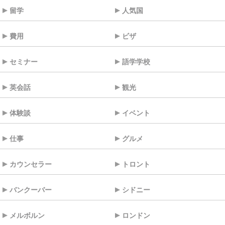
留学
人気国
費用
ビザ
セミナー
語学学校
英会話
観光
体験談
イベント
仕事
グルメ
カウンセラー
トロント
バンクーバー
シドニー
メルボルン
ロンドン