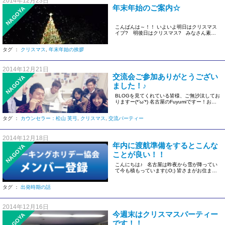
2014年12月23日
年末年始のご案内☆
NAGOYA
こんばんは～！！ いよいよ明日はクリスマス
イブ? 明後日はクリスマス? みなさん素敵
なご予定があ […]
タグ ：
クリスマス
,
年末年始の挨拶
2014年12月21日
交流会ご参加ありがとうござい
NAGOYA
ました！♪
BLOGを見てくれている皆様、ご無沙汰してお
りますー(*’ω’*) 名古屋のFuyumiですー！お久
しぶりの登 […]
タグ ：
カウンセラー：松山 芙弓
,
クリスマス
,
交流パーティー
2014年12月18日
年内に渡航準備をするとこんな
NAGOYA
ことが良い！！
こんにちは♪ 名古屋は昨夜から雪が降ってい
て今も積もっています(;O;) 皆さまがお住まい
の地域 […]
タグ ：
出発時期の話
2014年12月16日
今週末はクリスマスパーティー
NAGOYA
です！！