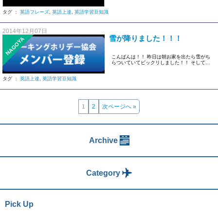
みなさ […]
タグ ：
英語フレーズ
,
英語上達
,
英語学習豆知識
2014年12月07日
雪が降りました！！！
NAGOYA
こんばんは！！ 昨日は朝お家を出たら雪がち
らついていてビックリしました！！ そして会
社に着いてからも更に雪が強 […]
タグ ：
英語上達
,
英語学習豆知識
1
2
次ページへ »
Archive
Category
Pick Up