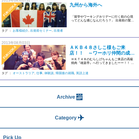
2013年08月07日
九州から海外へ
FUKUOKA
「留学やワーキングホリデーに行く前の心境
ってどんな感じなんだろう？」 出発前の緊張
感は経験した方ならわかると思 […]
タグ ：
お客様紹介
,
出発前セミナー
,
出発者
2013年08月03日
ＡＫＢ４８さしこ様もご来
FUKUOKA
店！！ ～ワーホリ仲間の成長
～
ＨＫＴ４８のむらしげちゃんもご来店の高級
焼肉『雄楽亭』へ行ってきましたーー！！ Ｈ
ＫＴ４８のむらしげちゃんもご […]
タグ ：
オーストラリア
,
仕事
,
体験談
,
帰国後の就職
,
英語上達
Archive
Category
Pick Up