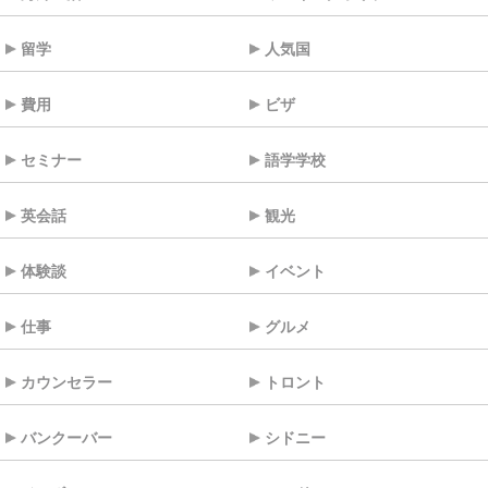
留学
人気国
費用
ビザ
セミナー
語学学校
英会話
観光
体験談
イベント
仕事
グルメ
カウンセラー
トロント
バンクーバー
シドニー