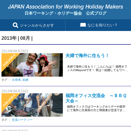
日本ワーキング・ホリデー協会 公式ブログ
なにを知りたい？
ジャンルからさがす
2013年 | 08月 |
2013年08月28日
夫婦で海外に住もう！
FUKUOKA
夫婦で海外に住もう！ こんにちは！ 福岡オフ
ィスのMayumiです！ 実は！結婚してもワーキ
ングホリデーに行く […]
タグ ：
出発者
,
結婚
2013年08月14日
福岡オフィス交流会 ～ＢＢＱ
FUKUOKA
大会～
福岡オフィスではワーキングホリデーや留学
にて海外に出発前の方と帰国者が交流できる
ような様々なイベントを企画して […]
タグ ：
交流パーティー