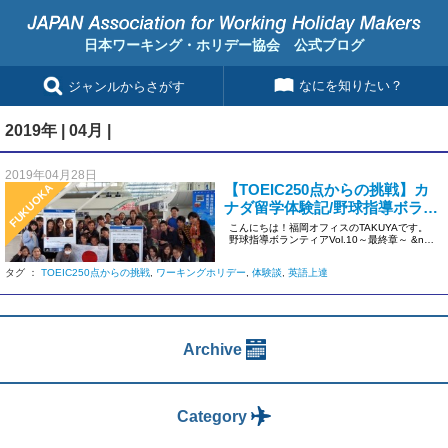
日本ワーキング・ホリデー協会 公式ブログ
なにを知りたい？
ジャンルからさがす
2019年 | 04月 |
2019年04月28日
【TOEIC250点からの挑戦】カ
FUKUOKA
ナダ留学体験記/野球指導ボラン
ティアVol.10～帰国～
こんにちは！福岡オフィスのTAKUYAです。
野球指導ボランティアVol.10～最終章～ &nb
[…]
タグ ：
TOEIC250点からの挑戦
,
ワーキングホリデー
,
体験談
,
英語上達
Archive
Category