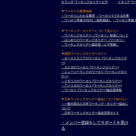
オランダ
ワーキングホリデービザ
イタリア
ワ
▼ワーホリの基礎知識
・ワーホリにかかる費用
・ワーホリでできる仕事
・ワーホリ準備 STEP1（無料相談）
・ワーホリ準備 
▼ワーキング・ホリデーについて知りたい
・ワーキングホリデー（ワーホリ）制度について
・はじめてのワーキングホリデー（ワーホリ）
・ワーキングホリデー協定国（ビザ情報）
▼国別ワーキングホリデーガイド
・オーストラリアのワーホリ (ワーキングホリデ
ー)
・カナダのワーホリ (ワーキングホリデー)
・ニュージーランドのワーホリ (ワーキングホリ
デー)
・イギリスのワーホリ (ワーキングホリデー)
・アメリカのワーホリ (ワーキングホリデー)
・ワーホリ (ワーキングホリデー)協定国情報
▼日本ワーキングホリデー協会について知りたい
・一般社団法人日本ワーキング・ホリデー協会に
ついて
・日本ワーキングホリデー協会活用ガイド
・メンバー登録をしてサポートを受け
る