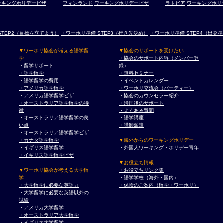
ーキングホリデービザ
フィンランド
ワーキングホリデービザ
ラトビア
ワーキングホリ
STEP2（目標を立てよう）
・ワーホリ準備 STEP3（行き先決め）
・ワーホリ準備 STEP4（出発
▼ワーホリ協会が考える語学留
▼協会のサポートを受けたい
学
・協会のサポート内容（メンバー登
・留学サポート
録）
・語学留学
・無料セミナー
・語学留学の費用
・イベントカレンダー
・アメリカ語学留学
・ワーホリ交流会（パーティー）
・アメリカ語学留学ビザ
・協会のカウンセラー紹介
・オーストラリア語学留学の特
・帰国後のサポート
徴
・よくある質問
・オーストラリア語学留学の良
・語学講座
い点
・講師派遣
・オーストラリア語学留学ビザ
・カナダ語学留学
▼海外からのワーキングホリデー
・イギリス語学留学
・外国人ワーキング・ホリデー青年
・イギリス語学留学ビザ
▼お役立ち情報
▼ワーホリ協会が考える大学留
・お役立ちリンク集
学
・語学学校（海外・国内）
・大学留学に必要な英語力
・保険のご案内（留学・ワーホリ）
・大学留学に必要な英語以外の
試験
・アメリカ大学留学
・オーストラリア大学留学
・イギリス大学留学