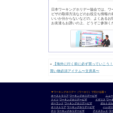
日本ワーキングホリデー協会では、ワ
ビザの取得方法などのお役立ち情報の
いいか分からないなどの、よくあるお
お友達もお誘いの上、どうぞご参加く
投稿ナビゲーション
«
【海外に行く前に必ず買っていこう！
買い物必須アイテム〜文房具〜
▼ワーキングホリデー（ワーホリ）で行ける国々
オーストラリア
ワーキングホリデービザ
ニュー
ドイツ
ワーキングホリデービザ
イギリス
ワー
ポーランド
ワーキングホリデービザ
ポルトガル
オーストリア
ワーキングホリデービザ
ハンガリ
チリ
ワーキングホリデービザ
アイスランド
ワ