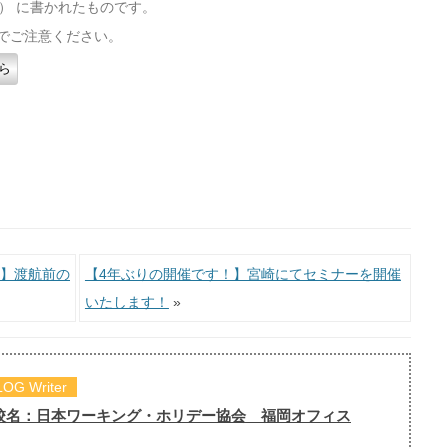
（木） に書かれたものです。
でご注意ください。
ら
】渡航前の
【4年ぶりの開催です！】宮崎にてセミナーを開催
いたします！
»
LOG Writer
校名：日本ワーキング・ホリデー協会 福岡オフィス