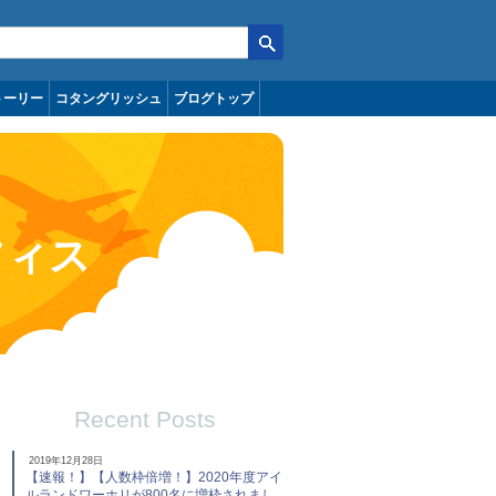
トーリー
コタングリッシュ
ブログトップ
フィス
Recent Posts
2019年12月28日
【速報！】【人数枠倍増！】2020年度アイ
ルランドワーホリが800名に増枠されまし