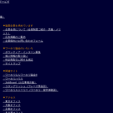
デービザ
準備）
▼協賛企業を求めています
・企業会員について（会員制度ご紹介・意義・メリ
ット）
・広告掲載のご案内
・企業様向けお問い合わせフォーム
▼ワーホリ協会のいろいろ
・ボランティア・インターン募集
・個人情報の取り扱い
・特定商取引に関する表記
・サイトマップ
▼関連サイト
・ワーホリならワーホリ協会®︎
・ワーホリハウス
・JobBoard（お仕事掲示板）
・コタングリッシュ（フレーズ英会話）
・ワーホリストーリー（ワーホリ・留学体験談）
▼アクセス
・東京オフィス
・大阪オフィス
・京都オフィス
・名古屋オフィス