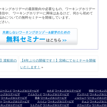
ーキングホリデーの最新動向や必要なもの、ワーキングホリデー
発信や、 ワーキングホリデーに興味はあるけど、何から初めて
悩みについての無料セミナーを開催しています。
ださい。
】渡航前の
【4年ぶりの開催です！】宮崎にてセミナーを開催
いたします！
»
ジーランド
ワーキングホリデービザ
カナダ
ワーキングホリデービザ
韓国
ワーキング
キングホリデービザ
アイルランド
ワーキングホリデービザ
デンマーク
ワーキングホリ
ワーキングホリデービザ
香港
ワーキングホリデービザ
ノルウェー
ワーキングホリデ
ー
ワーキングホリデービザ
スペイン
ワーキングホリデービザ
チェコ
ワーキングホリ
ーキングホリデービザ
リトアニア
ワーキングホリデービザ
スウェーデン
ワーキングホ