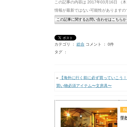
この記事の内容は 2017年03月16日 
情報が最新ではない可能性がありますの
この記事に関するお問い合わせはこちらか
カテゴリ ：
総合
コメント ： 0件
タグ ：
投稿ナビゲーション
«
【海外に行く前に必ず買っていこう！
買い物必須アイテム〜文房具〜
B
学