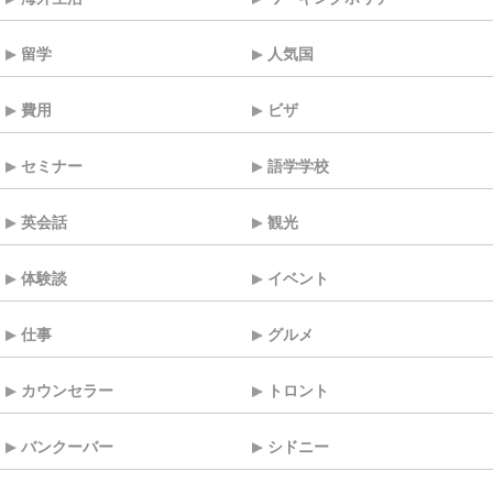
留学
人気国
費用
ビザ
セミナー
語学学校
英会話
観光
体験談
イベント
仕事
グルメ
カウンセラー
トロント
バンクーバー
シドニー