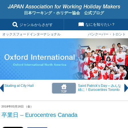
日本ワーキング・ホリデー協会 公式ブログ
なにを知りたい？
ジャンルからさがす
オックスフォードインターナショナル バンクーバー・トロント
Skating at City Hall
Saint Patrick’s Day – みんな
緑に！Eurocentres Toronto
2018年03月16日 （金）
卒業日 – Eurocentres Canada