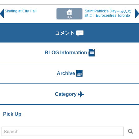
Skating at City Hall
Saint Patrick’s Day – みんな
緑に！Eurocentres Toronto
BLOG Information
Archive
Category
Pick Up