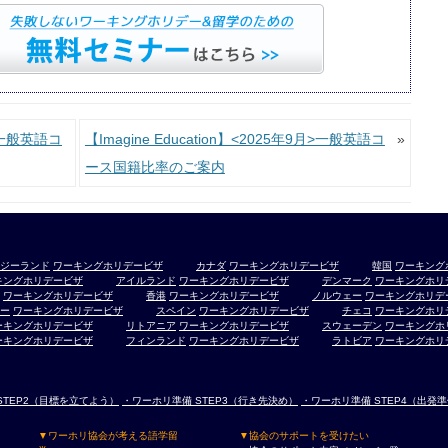
月>一般英語コ
【Imagine Education】<2025年9月>一般英語コ
»
ース国籍比率のご案内
ジーランド
ワーキングホリデービザ
カナダ
ワーキングホリデービザ
韓国
ワーキング
キングホリデービザ
アイルランド
ワーキングホリデービザ
デンマーク
ワーキングホリ
ワーキングホリデービザ
香港
ワーキングホリデービザ
ノルウェー
ワーキングホリデ
ー
ワーキングホリデービザ
スペイン
ワーキングホリデービザ
チェコ
ワーキングホリ
ーキングホリデービザ
リトアニア
ワーキングホリデービザ
スウェーデン
ワーキングホ
ーキングホリデービザ
フィンランド
ワーキングホリデービザ
ラトビア
ワーキングホリ
STEP2（目標を立てよう）
・ワーホリ準備 STEP3（行き先決め）
・ワーホリ準備 STEP4（出発
▼ワーホリ協会が考える語学留
▼協会のサポートを受けたい