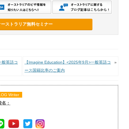
オーストラリア無料セミナー
月>一般英語コ
【Imagine Education】<2025年9月>一般英語コ
»
ース国籍比率のご案内
LOG Writer
校名：