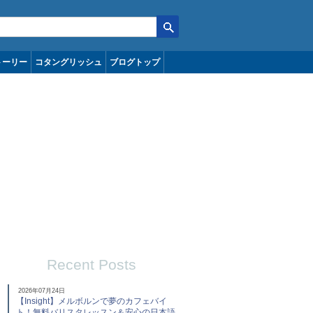
トーリー
コタングリッシュ
ブログトップ
ア シドニー
Recent Posts
2026年07月24日
【Insight】メルボルンで夢のカフェバイ
ト！無料バリスタレッスン＆安心の日本語