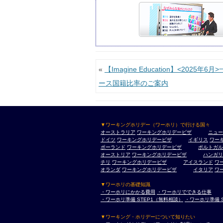
投稿ナビゲーション
«
【Imagine Education】<2025年6
ース国籍比率のご案内
▼ワーキングホリデー（ワーホリ）で行ける国々
オーストラリア
ワーキングホリデービザ
ニュー
ドイツ
ワーキングホリデービザ
イギリス
ワー
ポーランド
ワーキングホリデービザ
ポルトガル
オーストリア
ワーキングホリデービザ
ハンガリ
チリ
ワーキングホリデービザ
アイスランド
ワ
オランダ
ワーキングホリデービザ
イタリア
ワ
▼ワーホリの基礎知識
・ワーホリにかかる費用
・ワーホリでできる仕事
・ワーホリ準備 STEP1（無料相談）
・ワーホリ準備 
▼ワーキング・ホリデーについて知りたい