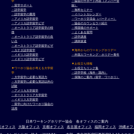
学
・協会のサポート内容（メンバー登
・留学サポート
録）
・語学留学
・無料セミナー
・語学留学の費用
・イベントカレンダー
・アメリカ語学留学
・ワーホリ交流会（パーティー）
・アメリカ語学留学ビザ
・協会のカウンセラー紹介
・オーストラリア語学留学の特
・帰国後のサポート
徴
・よくある質問
・オーストラリア語学留学の良
・語学講座
い点
・講師派遣
・オーストラリア語学留学ビザ
・カナダ語学留学
▼海外からのワーキングホリデー
・イギリス語学留学
・外国人ワーキング・ホリデー青年
・イギリス語学留学ビザ
▼お役立ち情報
▼ワーホリ協会が考える大学留
・お役立ちリンク集
学
・語学学校（海外・国内）
・大学留学に必要な英語力
・保険のご案内（留学・ワーホリ）
・大学留学に必要な英語以外の
試験
・アメリカ大学留学
・オーストラリア大学留学
・イギリス大学留学
・留学に向けたワーホリ協会の
活用
日本ワーキングホリデー協会 各オフィスのご案内
京オフィス
大阪オフィス
京都オフィス
名古屋オフィス
福岡オフィス
沖縄オフ