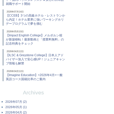
就職サポート開始
2026年07月14日
【CCEB】3つの高級ホテル・レストランか
ら内定！ホテル業界に強いワーキングホリ
デープログラムで夢を掴む
2026年05月10日
【Impact English College】メルボルン校
が新築移転！最新動画と「授業料無料」の
記念特典をチェック
2026年04月12日
【ILSC & Greystone College】日本人アド
バイザー加入で安心感UP！ジュニアキャン
プ情報も解禁
2026年04月12日
【Imagine Education】<2026年4月>一般
英語コース国籍比率のご案内
Archives
2026年07月 (2)
2026年05月 (1)
2026年04月 (2)