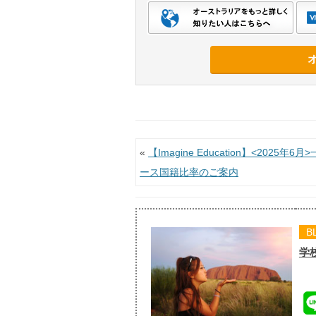
投稿ナビゲーション
«
【Imagine Education】<2025年6
ース国籍比率のご案内
B
学