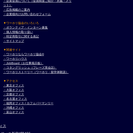
・企業会員について（会員制度ご紹介・意義・メリ
ット）
・広告掲載のご案内
・企業様向けお問い合わせフォーム
▼ワーホリ協会のいろいろ
・ボランティア・インターン募集
・個人情報の取り扱い
・特定商取引に関する表記
・サイトマップ
▼関連サイト
・ワーホリならワーホリ協会®︎
・ワーホリハウス
・JobBoard（お仕事掲示板）
・コタングリッシュ（フレーズ英会話）
・ワーホリストーリー（ワーホリ・留学体験談）
▼アクセス
・東京オフィス
・大阪オフィス
・京都オフィス
・名古屋オフィス
・福岡オフィス / カフェバーマンリー
・沖縄オフィス
・富山オフィス
ィス