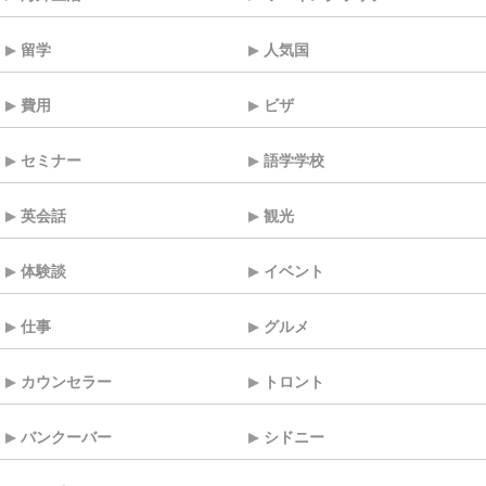
留学
人気国
費用
ビザ
セミナー
語学学校
英会話
観光
体験談
イベント
仕事
グルメ
カウンセラー
トロント
バンクーバー
シドニー