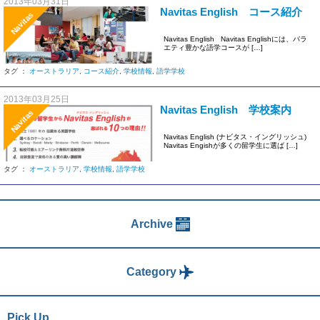
2013年03月31日
Navitas English コース紹介
Navitas
Navitas English Navitas Englishには、バラ
エティ豊かな語学コースが […]
タグ ：
オーストラリア
,
コース紹介
,
学校情報
,
語学学校
2013年03月25日
Navitas English 学校案内
Navitas
Navitas English (ナビタス・イングリッシュ)
Navitas Engishが多くの留学生に選ば […]
タグ ：
オーストラリア
,
学校情報
,
語学学校
Archive
Category
Pick Up