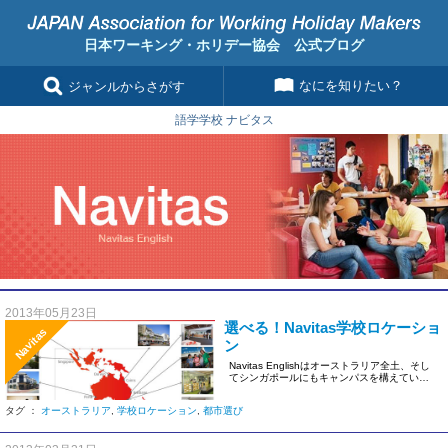
日本ワーキング・ホリデー協会 公式ブログ
なにを知りたい？
ジャンルからさがす
語学学校 ナビタス
2013年05月23日
選べる！Navitas学校ロケーショ
Navitas
ン
Navitas Englishはオーストラリア全土、そし
てシンガポールにもキャンパスを構えていま
す。 &nbs […]
タグ ：
オーストラリア
,
学校ロケーション
,
都市選び