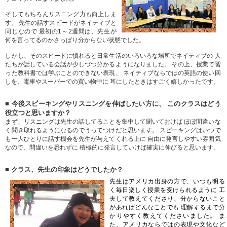
そしてもちろんリスニング力も向上しま
す。 先生の話すスピードがネイティブと
同じなので 最初の1～2週間は、先生が
何を言ってるのかさっぱり分からない状態でした。
しかし、そのスピードに慣れると日常生活のいろいろな場所でネイティブの 人
たちが話している会話が少しづつ分かるようになりました。 その上、授業で習
った教科書では学ぶことのできない表現、 ネイティブならではの英語の使い回
しを、電車やスーパーでの買い物中に 耳にしたときはすごく嬉しかったです。
■ 今後スピーキングやリスニングを伸ばしたい方に、 このクラスはどう
役立つと思いますか？
まず、リスニングは先生の話してることを集中して聞いておけば ほぼ間違いな
く聞き取れるようになるのでうってつけだと思います。 スピーキングはいつで
も一人ひとりに話す機会を先生が与えてくれる上に 自由に発言しやすい雰囲気
なので、間違いを恐れずに 積極的に発言していけば確実に伸びると思います。
■ クラス、先生の印象はどうでしたか？
先生はアメリカ出身の方で、いつも明る
く毎日楽しく授業を受けられるように 工
夫して教えてくださり、分からないこと
があればどんなことでも 理解するまで分
かりやすく教えてくださいました。 ま
た、アメリカならではの表現や文化など