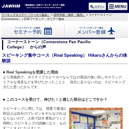
ワーキングホリデー（ワーホリ協会）
>
語学学校（海外・国内）
> コーナーストーン
(Cornerstone） | 日本ワーキング・ホリデー協会
セミナー予約
メンバー登録
コーナーストーン（Cornerstone Pan Pacific
College） からの声
スピーキング集中コース（Real Speaking） Hikaruさんからの体
験談
■ Real Speakingを受講した理由
より実践的で、ネイティブスピーカーならではの英語の使い回しやスラング、
リアルな発音などを学びたかったことと、 自分に足りないのは、スピーキング
力だと思ったからです。
■ このコースを受けて、伸びた！と感じた部分はどこですか？
スピーキングに関しては、授業で最低1
回以上は自分のプレゼンをやらなければ
ならないので、人前で話す勇気がつくと
同時に スピーキングの訓練になり、もの
すごくタメになりました。