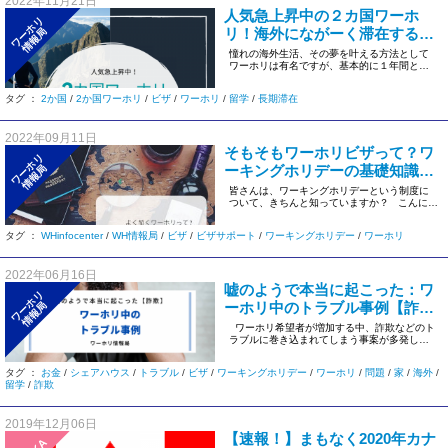
2022年11月21日
人気急上昇中の２カ国ワーホ
ワーホリ
リ！海外にながーく滞在する方
情報局
法♪【WH情報局】
憧れの海外生活、その夢を叶える方法として
ワーホリは有名ですが、基本的に１年間とい
う期間の制限があります。 &n […]
タグ ：
2か国
/
2か国ワーホリ
/
ビザ
/
ワーホリ
/
留学
/
長期滞在
2022年09月11日
そもそもワーホリビザって？ワ
ワーホリ
ーキングホリデーの基礎知識を
情報局
改めて確認！【WH情報局】
皆さんは、ワーキングホリデーという制度に
ついて、きちんと知っていますか？ こんにち
は。 WH情報 […]
タグ ：
WHinfocenter
/
WH情報局
/
ビザ
/
ビザサポート
/
ワーキングホリデー
/
ワーホリ
2022年06月16日
嘘のようで本当に起こった：ワ
ワーホリ
ーホリ中のトラブル事例【詐欺
情報局
被害】
ワーホリ希望者が増加する中、詐欺などのト
ラブルに巻き込まれてしまう事案が多発して
います。今回は実 […]
タグ ：
お金
/
シェアハウス
/
トラブル
/
ビザ
/
ワーキングホリデー
/
ワーホリ
/
問題
/
家
/
海外
/
留学
/
詐欺
2019年12月06日
【速報！】まもなく2020年カナ