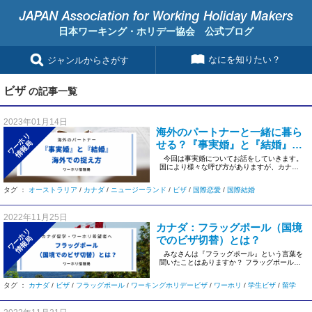
日本ワーキング・ホリデー協会 公式ブログ
なにを知りたい？
ジャンルからさがす
ビザ
の記事一覧
2023年01月14日
海外のパートナーと一緒に暮ら
ワーホリ
せる？『事実婚』と『結婚』海
情報局
外での捉え方
今回は事実婚についてお話をしていきます。
国により様々な呼び方がありますが、カナダ
ではCOMMO […]
タグ ：
オーストラリア
/
カナダ
/
ニュージーランド
/
ビザ
/
国際恋愛
/
国際結婚
2022年11月25日
カナダ：フラッグポール（国境
ワーホリ
でのビザ切替）とは？
情報局
みなさんは『フラッグポール』という言葉を
聞いたことはありますか？ フラッグポール
は“旗揚げ”など […]
タグ ：
カナダ
/
ビザ
/
フラッグポール
/
ワーキングホリデービザ
/
ワーホリ
/
学生ビザ
/
留学