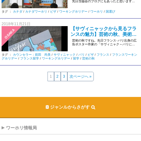
先日当協会のブログにもあったと思います
が、 ついに2 […]
タグ ：
カナダ
/
カナダワーホリ
/
ビザ
/
ワーキングホリデー
/
ワーホリ
/
国選び
2018年11月21日
【サヴィニャックから見るフラ
OSAKA
ンスの魅力】芸術の秋、美術館
に行ってきました！
芸術の秋ですね。先日フランス･パリ出身の広
告ポスター作家の「サヴィニャク～パリにか
けたポスターの魔法～展」に行 […]
タグ ：
カウンセラー：前田 尚美
/
サヴィニャック
/
パリ
/
ビザ
/
フランス
/
フランスワーキン
グホリデー
/
フランス留学
/
ワーキングホリデー
/
留学
/
芸術の秋
1
2
3
次ページへ »
ジャンルからさがす
ワーホリ情報局