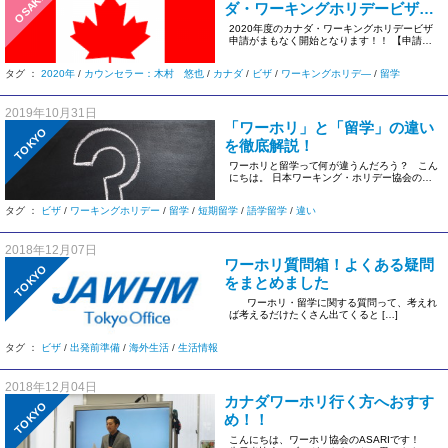
OSAKA
ダ・ワーキングホリデービザ申
請開始！！
2020年度のカナダ・ワーキングホリデービザ
申請がまもなく開始となります！！ 【申請開
始日】 カナダ時間12月 […]
タグ ：
2020年
/
カウンセラー：木村 悠也
/
カナダ
/
ビザ
/
ワーキングホリデ―
/
留学
2019年10月31日
「ワーホリ」と「留学」の違い
TOKYO
を徹底解説！
ワーホリと留学って何が違うんだろう？ こん
にちは。 日本ワーキング・ホリデー協会の
Noriです。 […]
タグ ：
ビザ
/
ワーキングホリデー
/
留学
/
短期留学
/
語学留学
/
違い
2018年12月07日
ワーホリ質問箱！よくある疑問
TOKYO
をまとめました
ワーホリ・留学に関する質問って、考えれ
ば考えるだけたくさん出てくると […]
タグ ：
ビザ
/
出発前準備
/
海外生活
/
生活情報
2018年12月04日
カナダワーホリ行く方へおすす
TOKYO
め！！
こんにちは、ワーホリ協会のASARIです！