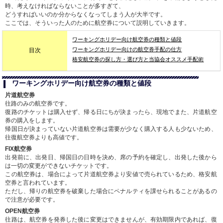
時、考えなければならないことが多すぎて、
どうすればいいのか分からなくなってしまう人が大半です。
ここでは、そういった人のために航空券について説明していきます。
ワーキングホリデー向け航空券の種類と値段
ワーキングホリデー向けの航空券手配の仕方
目次
格安航空券の探し方・選び方と当協会オススメ手配術
ワーキングホリデー向け航空券の種類と値段
片道航空券
往路のみの航空券です。
復路のチケットは購入せず、帰る日にちが決まったら、現地でまた、片道航空
券の購入をします。
帰国日が決まっていない片道航空券は需要が少なく購入する人も少ないため、
往復航空券よりも高値です。
FIX航空券
出発前に、出発日、帰国日の日時を決め、席の予約を確定し、出発した後から
は一切の変更ができないチケットです。
この航空券は、場合によって片道航空券より安値で売られているため、格安航
空券と言われています。
ただし、帰りの航空券を破棄した場合にペナルティを課せられることがあるの
で注意が必要です。
OPEN航空券
往路は、航空券を発券した後に変更はできませんが、有効期限内であれば、復