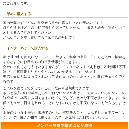
にご紹介します。
早めに購入する
国内外問わず、どんな航空券も早めに購入した方が安いのです！
時期が迫るほど、高い航空券しか残っていませんし、最悪の場合、買えないこ
ともあるので注意してください。
どんなことを差し置いても早め早めの対応です！
インターネットで購入する
今は世の中も便利になっていて、行き先、料金の上限、日にちを入れて検索を
するとすぐにお目当ての航空券情報が出てきます。
会社に出向くとそうはいきませんが、インターネットであれば、24時間対応可
能で、空席情報もリアルタイムのものを見ることができます。
季節や日にちによってどれだけ料金が違うのかもあっという間にチェックでき
るのです。
これらを踏まえて探していると、悩みも当然出てきます。
もっと格安の航空券があるのではないか？空港はここで合っているのか？この
航空券で、本当に入国できるのか？などなど。色々な不安が湧いてきます。最
低でも１年、日本を離れることになるのですから不安になっても仕方ありませ
ん。
上記のような不安や、現地での生活、航空券のこと、なんでも、日本ワーキン
グホリデー協会が相談に乗りますので、お気軽にご相談くださいね。