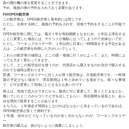
路の飛行機の便を変更することができます。
予め、復路の便の予約を入れておく必要があります。
FIX/OPEN航空券
この航空券は、OPEN航空券と基本的には同じです。
ただし、出発する時に、復路の予約を入れず、現地で予約をすることが可能で
す。
OPEN航空券に関しては、最大１年が有効期限となるため、１年以上滞在する
ことに変更した場合には、チケットが無駄になってしまうので勿体ないです。
ただし、ワーキングホリデー中、１年以内に日本に一時帰国をする予定がある
人は、この航空券を利用した方がいいでしょう。
これらの航空券の値段は、どこの国・地域に行くかによって、また、時期によ
っても大きく変わってきます。
そして、どこの航空会社を使うのか、代理店から購入するのか自分で購入する
のかでも値段は変わります。
普通、ワーキングホリデーに行く人が買う航空券は、片道航空券です。 一時帰
国の予定がない場合で、滞在期間は１年と決めている場合でも、様々な事情
で、ビザを変更して現地にとどまる人も多いのです。
例えば、現地で恋人ができたから、観光ビザに変更して、長くとどまるとか、
働いていたところからワークビザを出してもらい、滞在期間を延長とか、あら
ゆる理由で延長することがあります。
もちろん、１年後必ず帰国をしなければならないと決まっているのであれば、
OPEN航空券が安くて便利です。
１年後、自分がどうなっているのが全く分からないのが、ワーキングホリデ
ー。
航空券の購入は、損がないように慎重にしましょう。