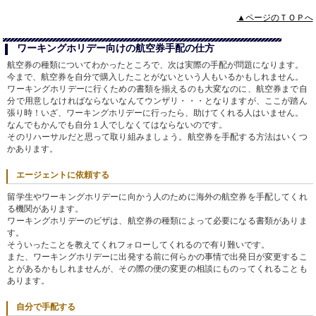
▲ページのＴＯＰへ
ワーキングホリデー向けの航空券手配の仕方
航空券の種類についてわかったところで、次は実際の手配が問題になります。
今まで、航空券を自分で購入したことがないという人もいるかもしれません。
ワーキングホリデーに行くための書類を揃えるのも大変なのに、航空券まで自
分で用意しなければならないなんてウンザリ・・・となりますが、ここが踏ん
張り時！いざ、ワーキングホリデーに行ったら、助けてくれる人はいません。
なんでもかんでも自分１人でしなくてはならないのです。
そのリハーサルだと思って取り組みましょう。航空券を手配する方法はいくつ
かあります。
エージェントに依頼する
留学生やワーキングホリデーに向かう人のために海外の航空券を手配してくれ
る機関があります。
ワーキングホリデーのビザは、航空券の種類によって必要になる書類がありま
す。
そういったことを教えてくれフォローしてくれるので有り難いです。
また、ワーキングホリデーに出発する前に何らかの事情で出発日が変更するこ
とがあるかもしれませんが、その際の便の変更の相談にものってくれることも
あります。
自分で手配する