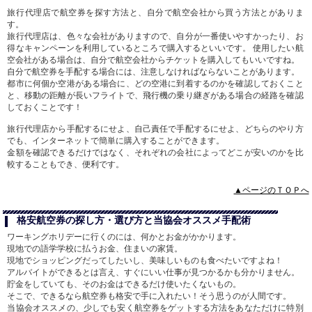
旅行代理店で航空券を探す方法と、自分で航空会社から買う方法とがありま
す。
旅行代理店は、色々な会社がありますので、自分が一番使いやすかったり、お
得なキャンペーンを利用しているところで購入するといいです。 使用したい航
空会社がある場合は、自分で航空会社からチケットを購入してもいいですね。
自分で航空券を手配する場合には、注意しなければならないことがあります。
都市に何個か空港がある場合に、どの空港に到着するのかを確認しておくこと
と、移動の距離が長いフライトで、飛行機の乗り継ぎがある場合の経路を確認
しておくことです！
旅行代理店から手配するにせよ、自己責任で手配するにせよ、どちらのやり方
でも、インターネットで簡単に購入することができます。
金額を確認できるだけではなく、それぞれの会社によってどこが安いのかを比
較することもでき、便利です。
▲ページのＴＯＰへ
格安航空券の探し方・選び方と当協会オススメ手配術
ワーキングホリデーに行くのには、何かとお金がかかります。
現地での語学学校に払うお金、住まいの家賃。
現地でショッピングだってしたいし、美味しいものも食べたいですよね！
アルバイトができるとは言え、すぐにいい仕事が見つかるかも分かりません。
貯金をしていても、そのお金はできるだけ使いたくないもの。
そこで、できるなら航空券も格安で手に入れたい！そう思うのが人間です。
当協会オススメの、少しでも安く航空券をゲットする方法をあなただけに特別