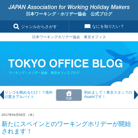
日本ワーキング・ホリデー協会 公式ブログ
なにを知りたい？
ジャンルからさがす
日本ワーキングホリデー協会 東京オフィス
リンゴを眺めるだけ！？海外
初めまして！東京スタッフの
の驚きアルバイト
Asamiです！
2017年04月06日 （木）
新たにスペインとのワーキングホリデーが開始
されます！