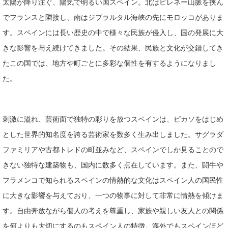
太陽が降り注ぐ、陽気で明るい国スペイン。北はピレネー山脈を挟ん
でフランスと隣接し、南はジブラルタル海峡の先にモロッコがありま
す。スペインには長い歴史の中で様々な民族が侵入し、国の発展に大
きな影響を与え続けてきました。その結果、民族と文化が交錯してき
たこの国では、地方や町ごとに多彩な個性を有するようになりまし
た。
刺激に溢れ、芸術面で独特の彩りを放つスペインは、ピカソをはじめ
とした世界的知名度を誇る芸術家を数多く生み出しました。サグラダ
ファミリアや古都トレドの町並みなど、スペインでしか見ることので
きない独特な建築物も、国内に数多く点在しています。また、闘牛や
フラメンコで知られるスペインの情熱的な文化はスペイン人の国民性
に大きな影響を与えており、一つの物事に対して非常に情熱を傾けま
す。自由奔放ながら個人の考えを尊重し、家族や親しい友人との関係
を何よりも大切にするのもスペイン人の特徴。海外でもスペインほど