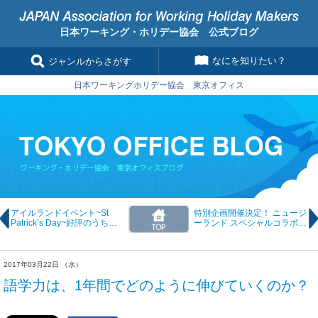
日本ワーキング・ホリデー協会 公式ブログ
なにを知りたい？
ジャンルからさがす
日本ワーキングホリデー協会 東京オフィス
アイルランドイベント~St
特別企画開催決定！ ニュージ
Patrick’s Day~好評のうちに
ーランド スペシャルコラボイ
終了！
ベント！
2017年03月22日 （水）
語学力は、1年間でどのように伸びていくのか？