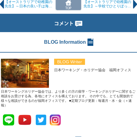
【オーストラリアで幼稚園の
【オーストラリアで幼稚園の
先生】～日本の良い子は海外
先生】～学校でひとりぼっち
じゃ怒られる？！～
でも問題なし！～
BLOG Information
BLOG Writer
日本ワーキング・ホリデー協会 福岡オフィス
日本ワーキングホリデー協会では、より多くの方の留学・ワーキングホリデーに関するご
相談をお受けする為、各地にオフィスを構えております。 その中でも、とても開放的で
様々な相談ができるのが福岡オフィスです。
■定期ブログ更新：毎週月・水・金（＋速
報）